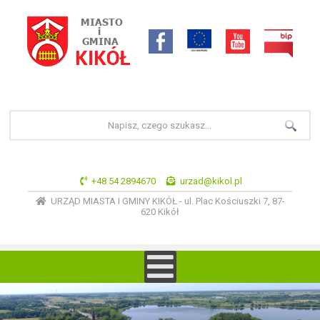
+48 54 2894670
urzad@kikol.pl
URZĄD MIASTA I GMINY KIKÓŁ - ul. Plac Kościuszki 7, 87-
620 Kikół