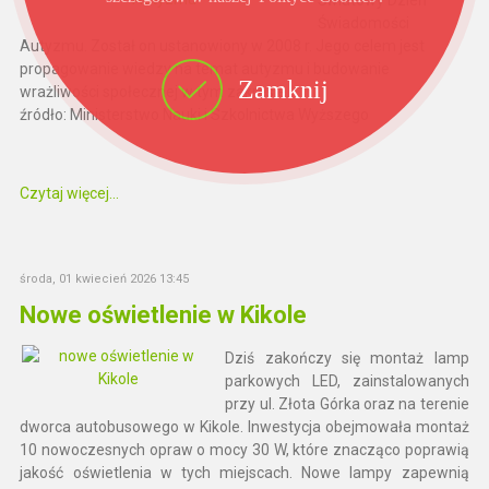
Świadomości
Autyzmu. Został on ustanowiony w 2008 r. Jego celem jest
propagowanie wiedzy na temat autyzmu i budowanie
Zamknij
wrażliwości społecznej w tym zakresie.
źródło: Ministerstwo Nauki i Szkolnictwa Wyższego
Czytaj więcej...
środa, 01 kwiecień 2026 13:45
Nowe oświetlenie w Kikole
Dziś zakończy się montaż lamp
parkowych LED, zainstalowanych
przy ul. Złota Górka oraz na terenie
dworca autobusowego w Kikole. Inwestycja obejmowała montaż
10 nowoczesnych opraw o mocy 30 W, które znacząco poprawią
jakość oświetlenia w tych miejscach. Nowe lampy zapewnią