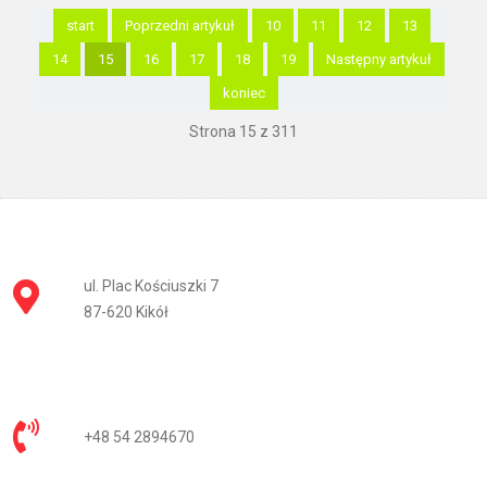
start
Poprzedni artykuł
10
11
12
13
14
15
16
17
18
19
Następny artykuł
koniec
Strona 15 z 311
ul. Plac Kościuszki 7
87-620 Kikół
+48 54 2894670