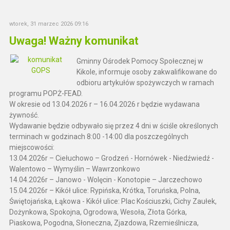
wtorek, 31 marzec 2026 09:16
Uwaga! Ważny komunikat
Gminny Ośrodek Pomocy Społecznej w
Kikole, informuje osoby zakwalifikowane do
odbioru artykułów spożywczych w ramach
programu POPŻ-FEAD.
W okresie od 13.04.2026 r – 16.04.2026 r będzie wydawana
żywność.
Wydawanie będzie odbywało się przez 4 dni w ściśle określonych
terminach w godzinach 8:00 -14:00 dla poszczególnych
miejscowości:
13.04.2026r – Ciełuchowo – Grodzeń - Hornówek - Niedźwiedź -
Walentowo – Wymyślin – Wawrzonkowo
14.04.2026r – Janowo - Wolęcin - Konotopie – Jarczechowo
15.04.2026r – Kikół ulice: Rypińska, Krótka, Toruńska, Polna,
Świętojańska, Łąkowa - Kikół ulice: Plac Kościuszki, Cichy Zaułek,
Dożynkowa, Spokojna, Ogrodowa, Wesoła, Złota Górka,
Piaskowa, Pogodna, Słoneczna, Zjazdowa, Rzemieślnicza,