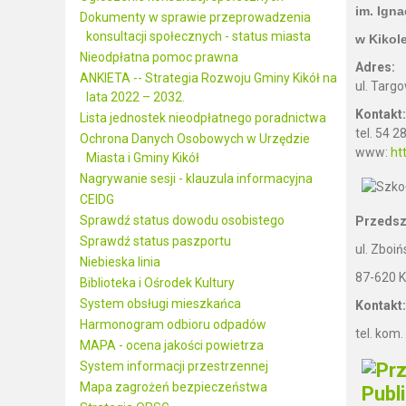
im. Ign
Dokumenty w sprawie przeprowadzenia
konsultacji społecznych - status miasta
w Kikol
Nieodpłatna pomoc prawna
Adres:
ANKIETA -- Strategia Rozwoju Gminy Kikół na
ul. Targo
lata 2022 – 2032.
Kontakt:
Lista jednostek nieodpłatnego poradnictwa
tel. 54 
Ochrona Danych Osobowych w Urzędzie
www:
ht
Miasta i Gminy Kikół
Nagrywanie sesji - klauzula informacyjna
CEIDG
Sprawdź status dowodu osobistego
Przedszk
Sprawdź status paszportu
ul. Zboiń
Niebieska linia
87-620 K
Biblioteka i Ośrodek Kultury
System obsługi mieszkańca
Kontakt:
Harmonogram odbioru odpadów
​tel. kom
MAPA - ocena jakości powietrza
System informacji przestrzennej
Mapa zagrożeń bezpieczeństwa