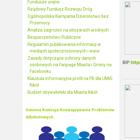
Fundusze unijne
Rządowy Fundusz Rozwoju Dróg
Ogólnopolska Kampania Dzieciństwo bez
Przemocy
Analiza zagrożeń na obszarach wodnych
Bezpieczeństwo Publiczne
Regulamin publikowania informacji w
mediach społecznościowych i www
Zasady dotyczące ochrony danych
BIP:
http
osobowych na fanpage Miasta i Gminy na
Facebooku
Klauzula informacyjna profil na FB dla UMiG
Kikół
Budżet obywatelski dla Miasta Kikół
Gminna Komisja Rozwiązywania Problemów
Alkoholowych