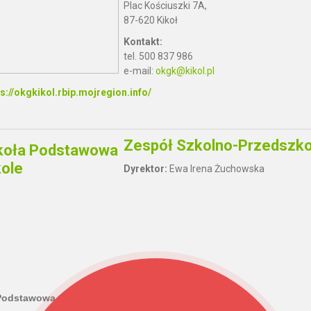
Plac Kościuszki 7A,
87-620 Kikoł
Kontakt:
tel. 500 837 986
e-mail:
okgk@kikol.pl
ps://okgkikol.rbip.mojregion.info/
Zespół Szkolno-Przedszkol
Dyrektor:
Ewa Irena Żuchowska
Podstawowa