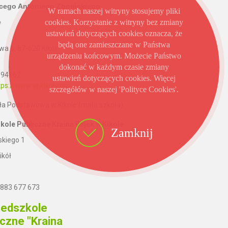
acego Antoniego Zboińskiego
W ramach naszej witryny stosujemy pliki
e
cookies. Korzystanie z witryny bez zmiany
ustawień dotyczących cookies oznacza, że
będą one zamieszczane w Państwa
wa 6, 87-620 Kikół
urządzeniu końcowym. Możecie Państwo
dokonać w każdym czasie zmiany
2894162
ustawień dotyczących cookies. Więcej
tps://www.spkikol.com
szczegółów w naszej 'Polityce Cookies'.
ole Publiczne Kraina Bajek w Kikole
Zamknij
skiego 1
ikół
. 883 677 673