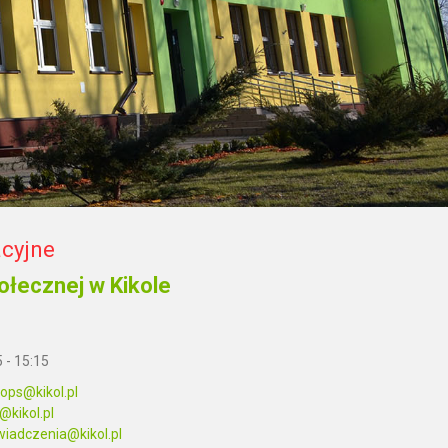
acyjne
łecznej w Kikole
5 - 15:15
ops@kikol.pl
kikol.pl
wiadczenia@kikol.pl