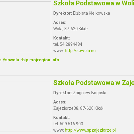
Szkoła Podstawowa w Wol
Dyrektor:
Elżbieta Kiełkowska
Adres:
Wola, 87-620 Kikół
Kontakt:
tel. 54 2894484
www:
http://spwola.eu
s://spwola.rbip.mojregion.info
Szkoła Podstawowa w Zaje
Dyrektor:
Zbigniew Bogóski
Adres:
Zajeziorze38, 87-620 Kikół
Kontakt:
tel. 609 516 900
www:
http://www.spzajeziorze.pl