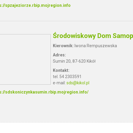
s://spzajeziorze.rbip.mojregion.info
Środowiskowy Dom Samopo
Kierownik:
Iwona Rempuszewska
Adres:
Sumin 20, 87-620 Kikół
Kontakt:
tel. 54 2303591
e-mail:
sds@kikol.pl
s://sdskoniczynkasumin.rbip.mojregion.info/