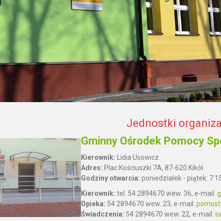
Jednostki organiz
Gminny Ośrodek Pomocy Spo
Kierownik:
Lidia Usowicz
Adres:
Plac Kościuszki 7A, 87-620 Kikół
Godziny otwarcia:
poniedziałek - piątek: 7:1
Kierownik:
tel. 54 2894670 wew. 36, e-mail:
g
Opieka:
54 2894670 wew. 23, e-mail:
pomost@
Świadczenia:
54 2894670 wew. 22, e-mail:
s