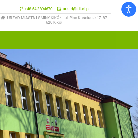
+48 54 2894670
urzad@kikol.pl
URZĄD MIASTA I GMINY KIKÓŁ - ul. Plac Kościuszki 7, 87-
620 Kikół