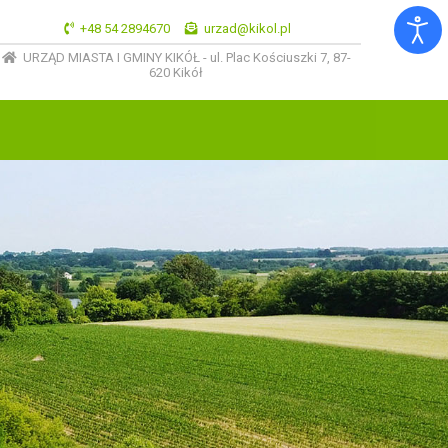
+48 54 2894670
urzad@kikol.pl
URZĄD MIASTA I GMINY KIKÓŁ - ul. Plac Kościuszki 7, 87-
620 Kikół