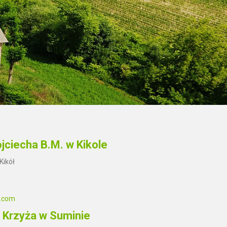
jciecha B.M. w Kikole
Kikół
/
l.com
. Krzyża w Suminie