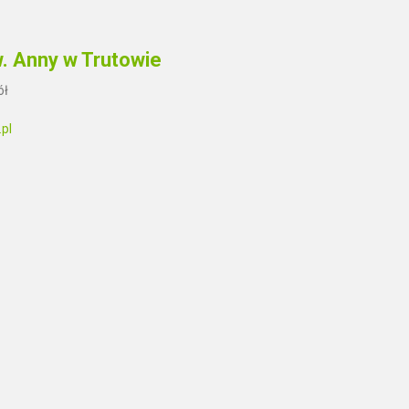
w. Anny w Trutowie
ół
.pl