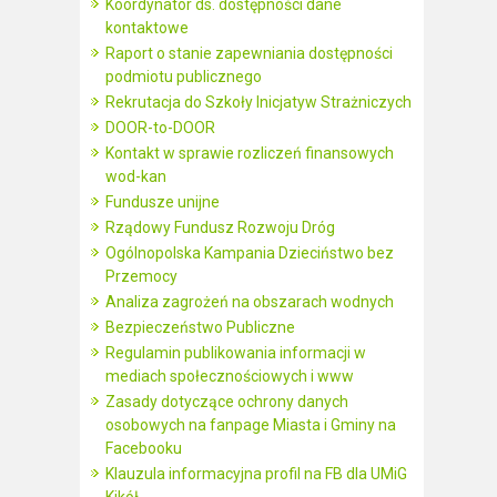
Koordynator ds. dostępności dane
kontaktowe
Raport o stanie zapewniania dostępności
podmiotu publicznego
Rekrutacja do Szkoły Inicjatyw Strażniczych
DOOR-to-DOOR
Kontakt w sprawie rozliczeń finansowych
wod-kan
Fundusze unijne
Rządowy Fundusz Rozwoju Dróg
Ogólnopolska Kampania Dzieciństwo bez
Przemocy
Analiza zagrożeń na obszarach wodnych
Bezpieczeństwo Publiczne
Regulamin publikowania informacji w
mediach społecznościowych i www
Zasady dotyczące ochrony danych
osobowych na fanpage Miasta i Gminy na
Facebooku
Klauzula informacyjna profil na FB dla UMiG