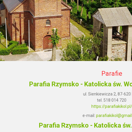
Parafie
Parafia Rzymsko - Katolicka św. Wo
ul. Sienkiewicza 2, 87-620 
tel. 518 014 720
https://parafiakikol.pl
e-mail:
parafiakikol@gmai
Parafia Rzymsko - Katolicka św