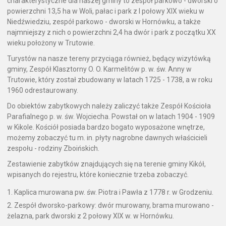
charakterystyczne dla naszej gminy to zespół parkowo - dworski o
powierzchni 13,5 ha w Woli, pałac i park z I połowy XIX wieku w
Niedźwiedziu, zespół parkowo - dworski w Hornówku, a także
najmniejszy z nich o powierzchni 2,4 ha dwór i park z początku XX
wieku położony w Trutowie.
Turystów na nasze tereny przyciąga również, będący wizytówką
gminy, Zespół Klasztorny O. O. Karmelitów p. w. św. Anny w
Trutowie, który został zbudowany w latach 1725 - 1738, a w roku
1960 odrestaurowany.
Do obiektów zabytkowych należy zaliczyć także Zespół Kościoła
Parafialnego p. w. św. Wojciecha. Powstał on w latach 1904 - 1909
w Kikole. Kościół posiada bardzo bogato wyposażone wnętrze,
możemy zobaczyć tu m. in. płyty nagrobne dawnych właścicieli
zespołu - rodziny Zboińskich.
Zestawienie zabytków znajdujących się na terenie gminy Kikół,
wpisanych do rejestru, które koniecznie trzeba zobaczyć.
Kaplica murowana pw. św. Piotra i Pawła z 1778 r. w Grodzeniu.
Zespół dworsko-parkowy: dwór murowany, brama murowano -
żelazna, park dworski z 2 połowy XIX w. w Hornówku.