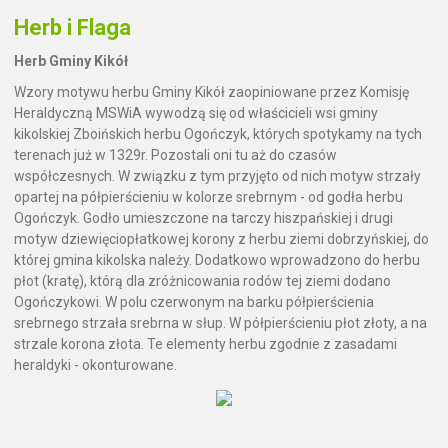
Herb i Flaga
Herb Gminy Kikół
Wzory motywu herbu Gminy Kikół zaopiniowane przez Komisję
Heraldyczną MSWiA wywodzą się od właścicieli wsi gminy
kikolskiej Zboińskich herbu Ogończyk, których spotykamy na tych
terenach już w 1329r. Pozostali oni tu aż do czasów
współczesnych. W związku z tym przyjęto od nich motyw strzały
opartej na półpierścieniu w kolorze srebrnym - od godła herbu
Ogończyk. Godło umieszczone na tarczy hiszpańskiej i drugi
motyw dziewięciopłatkowej korony z herbu ziemi dobrzyńskiej, do
której gmina kikolska należy. Dodatkowo wprowadzono do herbu
płot (kratę), którą dla zróżnicowania rodów tej ziemi dodano
Ogończykowi. W polu czerwonym na barku półpierścienia
srebrnego strzała srebrna w słup. W półpierścieniu płot złoty, a na
strzale korona złota. Te elementy herbu zgodnie z zasadami
heraldyki - okonturowane.