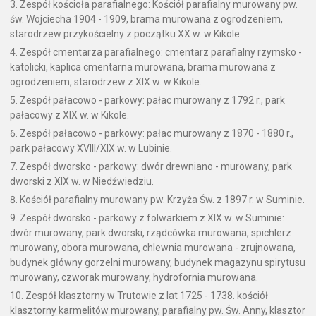
Zespół kościoła parafialnego: Kościół parafialny murowany pw.
św. Wojciecha 1904 - 1909, brama murowana z ogrodzeniem,
starodrzew przykościelny z początku XX w. w Kikole.
Zespół cmentarza parafialnego: cmentarz parafialny rzymsko -
katolicki, kaplica cmentarna murowana, brama murowana z
ogrodzeniem, starodrzew z XIX w. w Kikole.
Zespół pałacowo - parkowy: pałac murowany z 1792 r., park
pałacowy z XIX w. w Kikole.
Zespół pałacowo - parkowy: pałac murowany z 1870 - 1880 r.,
park pałacowy XVIII/XIX w. w Lubinie.
Zespół dworsko - parkowy: dwór drewniano - murowany, park
dworski z XIX w. w Niedźwiedziu.
Kościół parafialny murowany pw. Krzyża Św. z 1897 r. w Suminie.
Zespół dworsko - parkowy z folwarkiem z XIX w. w Suminie:
dwór murowany, park dworski, rządcówka murowana, spichlerz
murowany, obora murowana, chlewnia murowana - zrujnowana,
budynek główny gorzelni murowany, budynek magazynu spirytusu
murowany, czworak murowany, hydrofornia murowana.
Zespół klasztorny w Trutowie z lat 1725 - 1738. kościół
klasztorny karmelitów murowany, parafialny pw. Św. Anny, klasztor