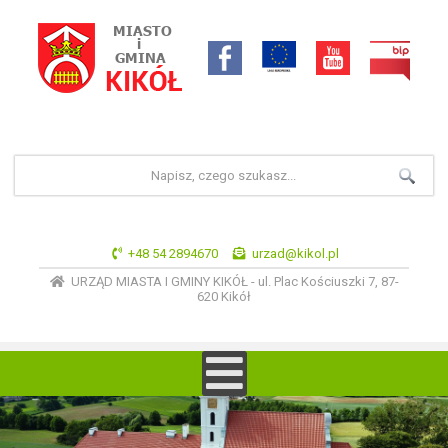
+48 54 2894670
urzad@kikol.pl
URZĄD MIASTA I GMINY KIKÓŁ - ul. Plac Kościuszki 7, 87-
620 Kikół