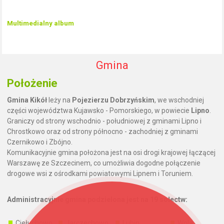
Multimedialny album
Gmina
Położenie
Gmina Kikół
leży na
Pojezierzu Dobrzyńskim
, we wschodniej
części województwa Kujawsko - Pomorskiego, w powiecie
Lipno
.
Graniczy od strony wschodnio - południowej z gminami Lipno i
Chrostkowo oraz od strony północno - zachodniej z gminami
Czernikowo i Zbójno.
Komunikacyjnie gmina położona jest na osi drogi krajowej łączącej
Warszawę ze Szczecinem, co umożliwia dogodne połączenie
drogowe wsi z ośrodkami powiatowymi Lipnem i Toruniem.
Administracyjnie gmina podzielona jest na 19 sołectw:
Ciełuchowo
Jarczechowo
Lubin
Wola