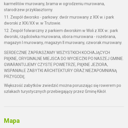
karmelitów murowany, brama w ogrodzeniu murowana,
starodrzew przyklasztorny.
Zespół dworsko - parkowy: dwór murowany z XIX w. i park
dworski z XIX/XX w. w Trutowie.
Zespół folwarczny z parkiem dworskim w Woli z XIX w.: park
dworski, rządcówka murowana, obora murowana - rozebrana,
magazyn I murowany, magazyn II murowany, czworak murowany.
SERDECZNIE ZAPRASZAMY WSZYSTKICH KOCHAJĄCYCH
PIĘKNE, ORYGINALNE MIEJSCA DO WYCIECZKI PO NASZEJ GMINIE.
GWARANTUJEMY CZYSTE POWIETRZE, PIĘKNE JEZIORA,
WSPANIAŁE ZABYTKI ARCHITEKTURY ORAZ NIEZAPOMNIANĄ
PRZYGODĘ.
Większość zabytków zwiedzić można poruszając się rowerem po
szlakach turystycznych przebiegający przez Gminę Kikół.
Mapa