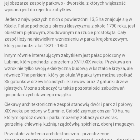
jej obszarze zespoły parkowo - dworskie, z których większość
wpisana jest do rejestru zabytków.
Jeden z największych z nich o powierzchni 13,5 ha znajduje się w
Kikole. Pałac pochodzi z okresu klasycyzmu z około 1790 roku, jest
obiektem piętrowym, zbudowanym na rzucie prostokąta. Cały
zespół leży na niewielkim wzniesieniu w parku krajobrazowym,
który pochodzi z lat 1821 - 1850.
Innym równie interesującym zabytkiem jest pałac położony w
Lubinie, który pochodzi z przełomu XVIII/XIX wieku. Przykuwa on
wzrok nie tylko swoją eklektyczną budową w kształcie krzyża, ale
również 7 ha parkiem, który go otula.W parku tym można spotkać
35 gatunków drzew liściastych i krzewów oraz 2 gatunki drzew
iglastych. Można zobaczyć tu także pozostałości zabudowań
gospodarczych dawnego majątku.
Ciekawy architektonicznie zespół stanowią dwór i park z I połowy
XIX wieku położony w Suminie. Całość zajmuje obszar 10 ha, na
którym oprócz dworu i parku możemy zobaczyć czworak,
gorzelnię, chlewnię, kuźnię, rządcówkę, spichlerz, oborę i magazyn.
Pozostałe założenia architektoniczno - przestrzenne