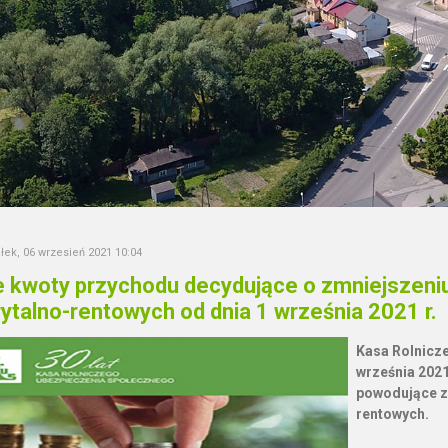
łek, 06 wrzesień 2021 10:04
 kwoty przychodu decydujące o zmniejszeniu
ytalno-rentowych od dnia 1 września 2021 r.
Kasa Rolnicz
września 2021
powodujące z
rentowych.