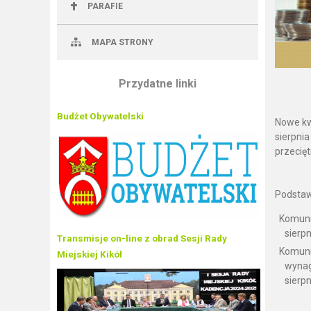
PARAFIE
MAPA STRONY
Przydatne linki
Budżet Obywatelski
Nowe kw
sierpni
przecięt
Podstaw
Komunik
sierpn
Transmisje on-line z obrad Sesji Rady
Komuni
Miejskiej Kikół
wynag
sierpn