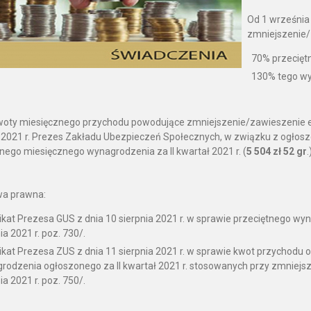
Od 1 września
zmniejszenie/
70% przecięt
130% tego wy
oty miesięcznego przychodu powodujące zmniejszenie/zawieszenie eme
a 2021 r. Prezes Zakładu Ubezpieczeń Społecznych, w związku z ogło
nego miesięcznego wynagrodzenia za II kwartał 2021 r. (
5 504 zł 52 gr
.
a prawna:
at Prezesa GUS z dnia 10 sierpnia 2021 r. w sprawie przeciętnego wyna
ia 2021 r. poz. 730/.
kat Prezesa ZUS z dnia 11 sierpnia 2021 r. w sprawie kwot przychodu
rodzenia ogłoszonego za II kwartał 2021 r. stosowanych przy zmniejsza
ia 2021 r. poz. 750/.