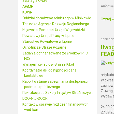
Strategia ORSG
Informa
ARiMR
KOWR
Oddział doradztwa rolniczego w Minikowie
Czytaj wi
Toruńska Agencja Rozwoju Regionalnego
Kujawsko-Pomorski Urząd Wojewódzki
Powiatowy Urząd Pracy w Lipnie
poniedzia
Starostwo Powiatowe w Lipnie
Uwag
Ochotnicze Straże Pożarne
FEAD
Zadania dofinansowane ze środków PFC
FDS
Wynajem świetlic w Gminie Kikół
Koordynator ds. dostępności dane
artykuł
kontaktowe
W okres
Raport o stanie zapewniania dostępności
zacho
podmiotu publicznego
Z uwagi
Rekrutacja do Szkoły Inicjatyw Strażniczych
Wydawan
DOOR-to-DOOR
Kontakt w sprawie rozliczeń finansowych
24.09.2
wod-kan
27.09.20