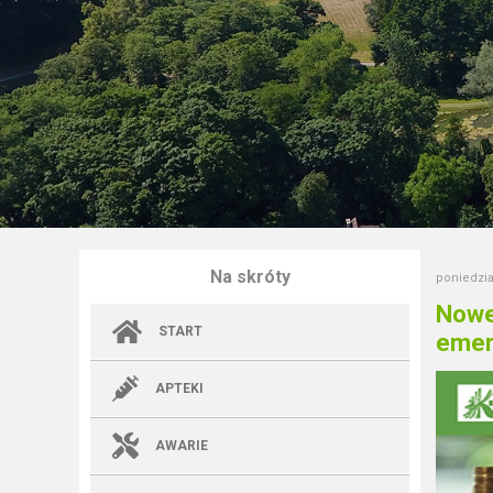
Na skróty
poniedzia
Nowe
START
emer
APTEKI
AWARIE