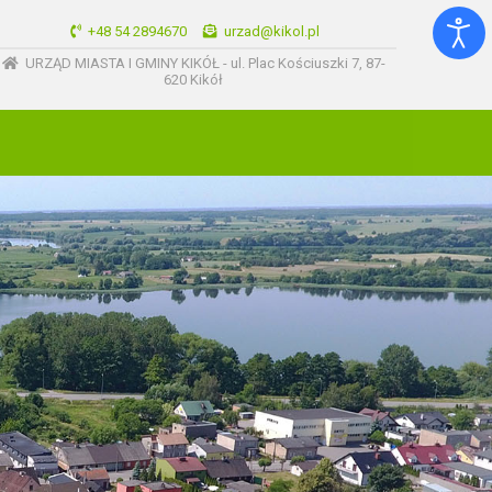
+48 54 2894670
urzad@kikol.pl
URZĄD MIASTA I GMINY KIKÓŁ - ul. Plac Kościuszki 7, 87-
620 Kikół