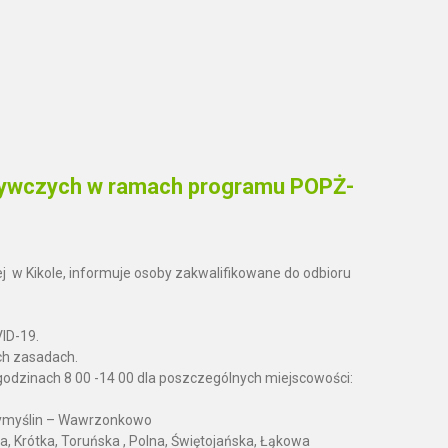
ożywczych w ramach programu POPŻ-
w Kikole, informuje osoby zakwalifikowane do odbioru
e pandemii COVID-19.
ch zasadach.
godzinach 8 00 -14 00 dla poszczególnych miejscowości:
Wymyślin – Wawrzonkowo
a, Krótka, Toruńska , Polna, Świętojańska, Łąkowa