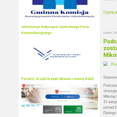
Czytaj wi
Informacje dotyczące Centralnego Portu
Komunikacyjnego
piątek, 0
Podcz
zost
Mikoł
Szanown
Portal E-Urząd Urzędu Miasta i Gminy Kikół
Podczas 
chorego
Mikołaj 
31 sierp
ponad 20
Dlatego