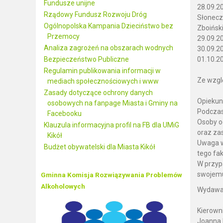
Fundusze unijne
28.09.20
Rządowy Fundusz Rozwoju Dróg
Słonecz
Ogólnopolska Kampania Dzieciństwo bez
Zboińsk
Przemocy
29.09.2
Analiza zagrożeń na obszarach wodnych
30.09.20
Bezpieczeństwo Publiczne
01.10.2
Regulamin publikowania informacji w
Ze wzgl
mediach społecznościowych i www
Zasady dotyczące ochrony danych
Opiekun
osobowych na fanpage Miasta i Gminy na
Podczas
Facebooku
Osoby o
Klauzula informacyjna profil na FB dla UMiG
oraz zas
Kikół
Uwaga w
Budżet obywatelski dla Miasta Kikół
tego fa
W przyp
swojemu
Gminna Komisja Rozwiązywania Problemów
Alkoholowych
Wydawan
Kierown
Joanna