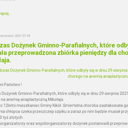
ęcej...
3 wrzesień 2021 07:59
as Dożynek Gminno-Parafialnych, które odbyły
ała przeprowadzona zbiórka pieniędzy dla ch
aja.
i Państwo !
Dożynek Gminno-Parafialnych, które odbyły się w dniu 29 sierpnia 2021
 na anemię anaplastyczną Mikołaja.
to 12letni mieszkaniec Gminy Kikół. Śmiertelna choroba zaatakowała go 
nia chłopca czeka przeszczep szpiku a zaraz po nim będzie musiał przy
 tyś złotych.
 organizatorzy oraz współorganizatorzy dożynek postanowili przeprowa