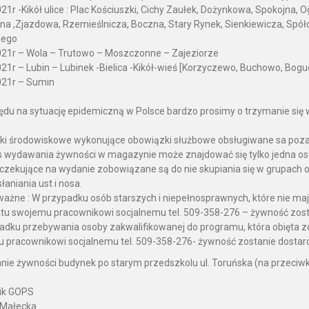
21r -Kikół ulice : Plac Kościuszki, Cichy Zaułek, Dożynkowa, Spokojna,
na ,Zjazdowa, Rzemieślnicza, Boczna, Stary Rynek, Sienkiewicza, Spó
iego
021r – Wola – Trutowo – Moszczonne – Zajeziorze
21r – Lubin – Lubinek -Bielica -Kikół-wieś [Korzyczewo, Buchowo, Bogu
021r – Sumin
ędu na sytuację epidemiczną w Polsce bardzo prosimy o trzymanie si
ki środowiskowe wykonujące obowiązki służbowe obsługiwane sa poza 
 wydawania żywności w magazynie może znajdować się tylko jedna os
czekujące na wydanie zobowiązane są do nie skupiania się w grupach o
łaniania ust i nosa.
ażne : W przypadku osób starszych i niepełnosprawnych, które nie maj
ktu swojemu pracownikowi socjalnemu tel. 509-358-276 – żywność zost
adku przebywania osoby zakwalifikowanej do programu, która obięta z
 pracownikowi socjalnemu tel. 509-358-276- żywność zostanie dostar
ie żywności budynek po starym przedszkolu ul. Toruńska (na przeciwko 
ik GOPS
 Małecka