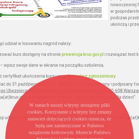
nowoczesnej f
w gospodarstw
podczas przeby
ukończą i prze
ąć udział w losowaniu nagród należy:
izować kurs dostępny na stronie
prewencja.krus.gov.pl
i rozwiązać test 
– wpisz swoje dane w ekranie na początku szkolenia;
ć certyfikat ukończenia kursu oraz
formularz zgłoszeniowy
łać do 31 października 2021 r. certyfikat oraz wypełniony i podpisany 
ego Ubezpieczenia Społecznego, al. Niepodległości 190, 00-608 Warsz
a(at)krus.gov.pl z dopiskiem/w tytule: „Kurs e-learningowy dla dzieci”.
W ramach naszej witryny stosujemy pliki
cookies. Korzystanie z witryny bez zmiany
ji udziela sekretariat Biura Prewencji, tel. (22) 592 64 10, e-mail: bp(at)
ustawień dotyczących cookies oznacza, że
będą one zamieszczane w Państwa
urządzeniu końcowym. Możecie Państwo