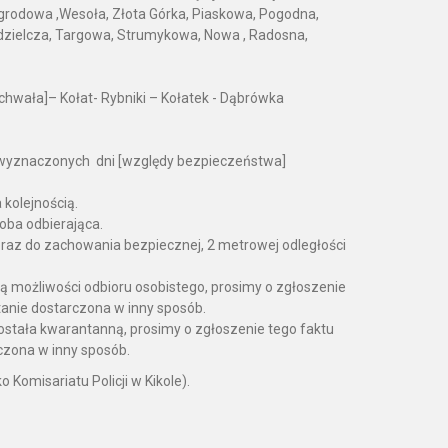
 Ogrodowa ,Wesoła, Złota Górka, Piaskowa, Pogodna,
łdzielcza, Targowa, Strumykowa, Nowa , Radosna,
chwała]– Kołat- Rybniki – Kołatek - Dąbrówka
ę wyznaczonych dni [względy bezpieczeństwa]
kolejnością.
oba odbierająca.
raz do zachowania bezpiecznej, 2 metrowej odległości
ą możliwości odbioru osobistego, prosimy o zgłoszenie
anie dostarczona w inny sposób.
ostała kwarantanną, prosimy o zgłoszenie tego faktu
czona w inny sposób.
Komisariatu Policji w Kikole).