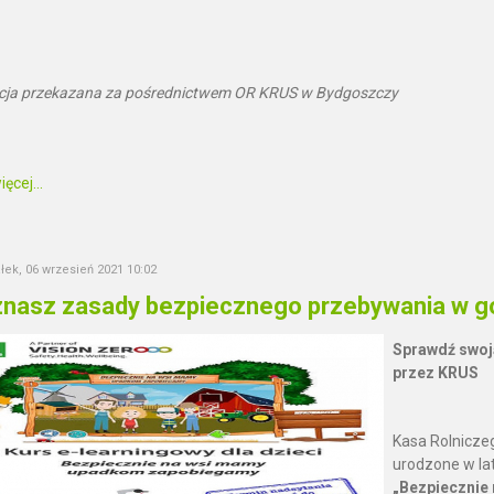
cja przekazana za pośrednictwem OR KRUS w Bydgoszczy
ęcej...
łek, 06 wrzesień 2021 10:02
znasz zasady bezpiecznego przebywania w g
Sprawdź swoją
przez KRUS
Kasa Rolnicze
urodzone w la
„Bezpiecznie