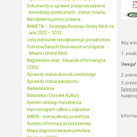
Dokumenty w sprawie przeprowadzenia
konsultacji społecznych - status miasta
Nieodpłatna pomoc prawna
ANKIETA -- Strategia Rozwoju Gminy Kikół na
lata 2022 – 2032.
Lista jednostek nieodpłatnego poradnictwa
Aby wzi
Ochrona Danych Osobowych w Urzędzie
Miasta i Gminy Kikół
zreal
Nagrywanie sesji - klauzula informacyjna
Uwaga!
CEIDG
Sprawdź status dowodu osobistego
pobra
Sprawdź status paszportu
przes
Niebieska linia
Rolnicz
Biblioteka i Ośrodek Kultury
hulajnog
System obsługi mieszkańca
Harmonogram odbioru odpadów
Informac
MAPA - ocena jakości powietrza
System informacji przestrzennej
Mapa zagrożeń bezpieczeństwa