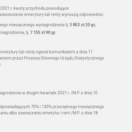
 2021 r. kwoty przychodu powodujące
zawieszenie emerytury lub renty wynoszą odpowiednio:
nego miesięcznego wynagrodzenia tj.
3 853 zł 20 gr,
nagrodzenia, tj.
7 155 zł 90 gr.
rytury lub renty ogłosił komunikatem z dnia 11
szeniem przez Prezesa Głównego Urzędu Statystycznego
).
grodzenia w drugim kwartale 2021 r. /M.P. z dnia 10
 odpowiadających 70% i 130% przeciętnego miesięcznego
niu albo zawieszaniu emerytur i rent /M.P. z dnia 18