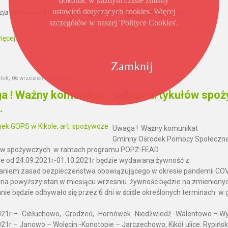
dokonać w każdym czasie zmiany
ustawień dotyczących cookies. Więcej
cja przekazana za pośrednictwem OR KRUS w Bydgoszczy
szczegółów w naszej 'Polityce Cookies'.
ęcej...
Zamknij
łek, 06 wrzesień 2021 09:55
a ! Ważny komunikat - odbiór artykułów sp
.
Uwaga ! Ważny komunikat
Gminny Ośrodek Pomocy Społecznej 
ów spożywczych w ramach programu POPŻ-FEAD.
ie od 24.09.2021r-01.10.2021r będzie wydawana żywność z
waniem zasad bezpieczeństwa obowiązującego w okresi
 na powyższy stan w miesiącu wrzesniu żywnośc będzie na zmieniony
ie będzie odbywało się przez 6 dni w ściśle określonych terminach w 
021r – -Ciełuchowo, -Grodzeń, -Hornówek -Niedżwiedż -Walentowo – 
21r – Janowo – Wolęcin -Konotopie – Jarczechowo, Kikół ulice: Rypińsk