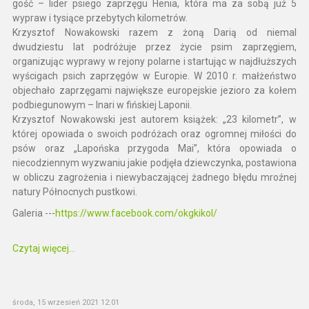
gość – lider psiego zaprzęgu Henia, która ma za sobą już 5
wypraw i tysiące przebytych kilometrów.
Krzysztof Nowakowski razem z żoną Darią od niemal
dwudziestu lat podróżuje przez życie psim zaprzęgiem,
organizując wyprawy w rejony polarne i startując w najdłuższych
wyścigach psich zaprzęgów w Europie. W 2010 r. małżeństwo
objechało zaprzęgami największe europejskie jezioro za kołem
podbiegunowym – Inari w fińskiej Laponii.
Krzysztof Nowakowski jest autorem książek: „23 kilometr”, w
której opowiada o swoich podróżach oraz ogromnej miłości do
psów oraz „Lapońska przygoda Mai”, która opowiada o
niecodziennym wyzwaniu jakie podjęła dziewczynka, postawiona
w obliczu zagrożenia i niewybaczającej żadnego błędu mroźnej
natury Północnych pustkowi.
Galeria ---
https://www.facebook.com/okgkikol/
Czytaj więcej...
środa, 15 wrzesień 2021 12:01