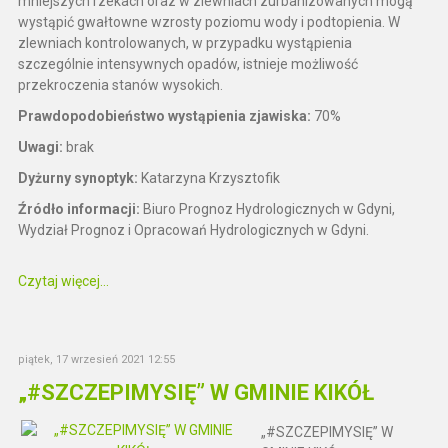
mniejszych rzekach oraz w zlewniach zurbanizowanych mogą
wystąpić gwałtowne wzrosty poziomu wody i podtopienia. W
zlewniach kontrolowanych, w przypadku wystąpienia
szczególnie intensywnych opadów, istnieje możliwość
przekroczenia stanów wysokich.
Prawdopodobieństwo wystąpienia zjawiska:
70%
Uwagi:
brak
Dyżurny synoptyk:
Katarzyna Krzysztofik
Źródło informacji:
Biuro Prognoz Hydrologicznych w Gdyni,
Wydział Prognoz i Opracowań Hydrologicznych w Gdyni.
Czytaj więcej...
piątek, 17 wrzesień 2021 12:55
„#SZCZEPIMYSIĘ” W GMINIE KIKÓŁ
„#SZCZEPIMYSIĘ” W