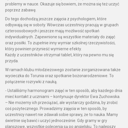
problemy w nauce. Okazuje się bowiem, że można się też uczyć
poprzez zabawę.
Do tego dochodzą jeszcze zajęcia z psychologiem, które
odbywają się w soboty. Wówczas uczestnicy pracują w grupach
czteroosobowych i jeszcze mają możliwość spotkań
indywidualnych. Zapewnione są wszystkie materiały do zajęć
oraz posiłki. To zupełnie inny wymiar szkolnej rzeczywistości,
który powinien przynieść wymierne efekty.
Każdy z uczestników otrzymał tablet, który na pewno mu się
przyda.
W ramach klubu młodzieżowego zostanie zorganizowana także
wycieczka do Torunia oraz spotkanie bożonarodzeniowe. To
połączenie rozrywki z nauką.
- Ustaliliśmy harmonogram zajęć w ten sposób, aby każdego dnia
mieć kontakt z uczniami – kontynuuje dyrektor Ewa Żuchowska.
– Nie możemy ich przeciążać, ale wystarczy godzina, by zrobić
coś pożytecznego. Prowadzimy zajęcia w ten sposób, by
uczestnicy nawet nie zdawali sobie sprawy, że to nauka. Mamy
świetnie się bawić i uczyć jednocześnie. Gdy gramy w gry
planszowe, wszystkie polecenia są po angielsku. To najlepszy