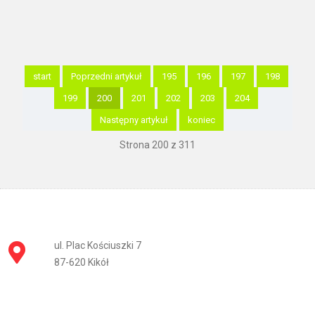
start
Poprzedni artykuł
195
196
197
198
199
200
201
202
203
204
Następny artykuł
koniec
Strona 200 z 311
ul. Plac Kościuszki 7
87-620 Kikół