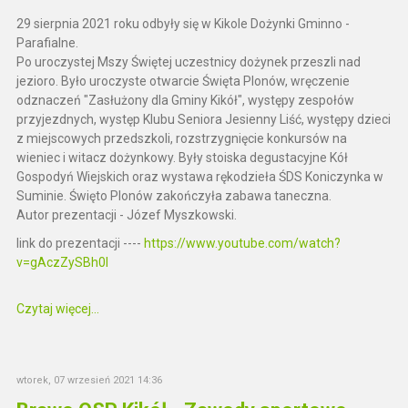
29 sierpnia 2021 roku odbyły się w Kikole Dożynki Gminno -
Parafialne.
Po uroczystej Mszy Świętej uczestnicy dożynek przeszli nad
jezioro. Było uroczyste otwarcie Święta Plonów, wręczenie
odznaczeń "Zasłużony dla Gminy Kikół", występy zespołów
przyjezdnych, występ Klubu Seniora Jesienny Liść, występy dzieci
z miejscowych przedszkoli, rozstrzygnięcie konkursów na
wieniec i witacz dożynkowy. Były stoiska degustacyjne Kół
Gospodyń Wiejskich oraz wystawa rękodzieła ŚDS Koniczynka w
Suminie. Święto Plonów zakończyła zabawa taneczna.
Autor prezentacji - Józef Myszkowski.
link do prezentacji ----
https://www.youtube.com/watch?
v=gAczZySBh0I
Czytaj więcej...
wtorek, 07 wrzesień 2021 14:36