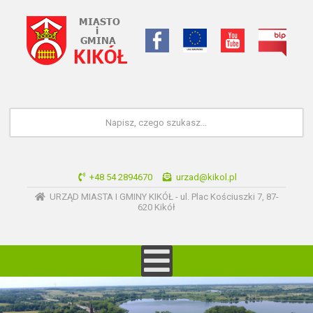
+48 54 2894670
urzad@kikol.pl
URZĄD MIASTA I GMINY KIKÓŁ - ul. Plac Kościuszki 7, 87-
620 Kikół