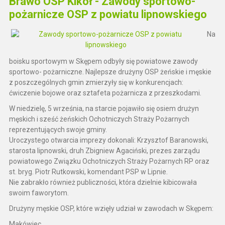
Brawo OSP Kikół - Zawody sportowo-
pożarnicze OSP z powiatu lipnowskiego
Na
boisku sportowym w Skępem odbyły się powiatowe zawody
sportowo- pożarniczne. Najlepsze drużyny OSP żeńskie i męskie
z poszczególnych gmin zmierzyły się w konkurencjach:
ćwiczenie bojowe oraz sztafeta pożarnicza z przeszkodami.
W niedzielę, 5 września, na starcie pojawiło się osiem drużyn
męskich i sześć żeńskich Ochotniczych Straży Pożarnych
reprezentujących swoje gminy.
Uroczystego otwarcia imprezy dokonali: Krzysztof Baranowski,
starosta lipnowski, druh Zbigniew Agaciński, prezes zarządu
powiatowego Związku Ochotniczych Straży Pożarnych RP oraz
st. bryg. Piotr Rutkowski, komendant PSP w Lipnie.
Nie zabrakło również publiczności, która dzielnie kibicowała
swoim faworytom.
Drużyny męskie OSP, które wzięły udział w zawodach w Skępem:
Makówiec