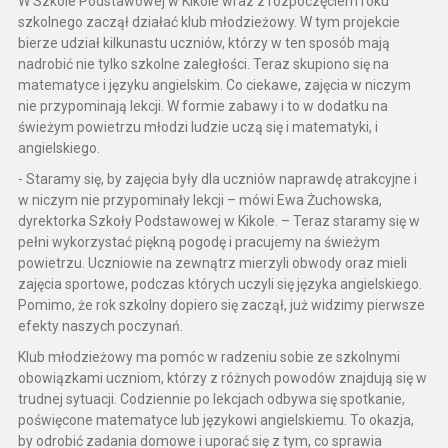
W Szkole Podstawowej w Kikole wraz z rozpoczęciem roku
szkolnego zaczął działać klub młodzieżowy. W tym projekcie
bierze udział kilkunastu uczniów, którzy w ten sposób mają
nadrobić nie tylko szkolne zaległości. Teraz skupiono się na
matematyce i języku angielskim. Co ciekawe, zajęcia w niczym
nie przypominają lekcji. W formie zabawy i to w dodatku na
świeżym powietrzu młodzi ludzie uczą się i matematyki, i
angielskiego.
- Staramy się, by zajęcia były dla uczniów naprawdę atrakcyjne i
w niczym nie przypominały lekcji – mówi Ewa Żuchowska,
dyrektorka Szkoły Podstawowej w Kikole. – Teraz staramy się w
pełni wykorzystać piękną pogodę i pracujemy na świeżym
powietrzu. Uczniowie na zewnątrz mierzyli obwody oraz mieli
zajęcia sportowe, podczas których uczyli się języka angielskiego.
Pomimo, że rok szkolny dopiero się zaczął, już widzimy pierwsze
efekty naszych poczynań.
Klub młodzieżowy ma pomóc w radzeniu sobie ze szkolnymi
obowiązkami uczniom, którzy z różnych powodów znajdują się w
trudnej sytuacji. Codziennie po lekcjach odbywa się spotkanie,
poświęcone matematyce lub językowi angielskiemu. To okazja,
by odrobić zadania domowe i uporać się z tym, co sprawia