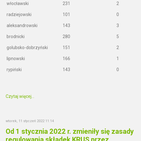
włocławski
231
2
radziejowski
101
0
aleksandrowski
143
3
brodnicki
280
5
golubsko-dobrzyński
151
2
lipnowski
166
1
rypiński
143
0
Czytaj więcej...
wtorek, 11 styczeń 2022 11:14
Od 1 stycznia 2022 r. zmieniły się zasady
regulowania składek KRUS przez