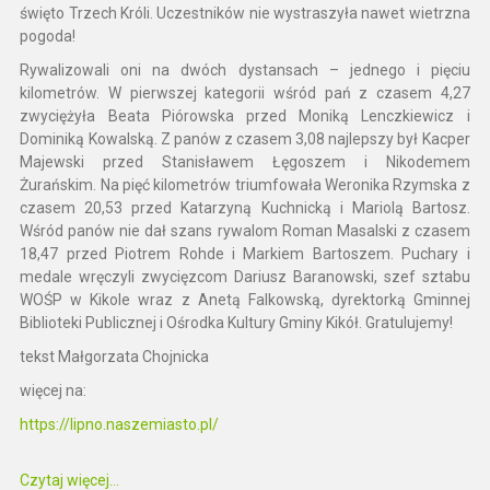
święto Trzech Króli. Uczestników nie wystraszyła nawet wietrzna
pogoda!
Rywalizowali oni na dwóch dystansach – jednego i pięciu
kilometrów. W pierwszej kategorii wśród pań z czasem 4,27
zwyciężyła Beata Piórowska przed Moniką Lenczkiewicz i
Dominiką Kowalską. Z panów z czasem 3,08 najlepszy był Kacper
Majewski przed Stanisławem Łęgoszem i Nikodemem
Żurańskim. Na pięć kilometrów triumfowała Weronika Rzymska z
czasem 20,53 przed Katarzyną Kuchnicką i Mariolą Bartosz.
Wśród panów nie dał szans rywalom Roman Masalski z czasem
18,47 przed Piotrem Rohde i Markiem Bartoszem. Puchary i
medale wręczyli zwycięzcom Dariusz Baranowski, szef sztabu
WOŚP w Kikole wraz z Anetą Falkowską, dyrektorką Gminnej
Biblioteki Publicznej i Ośrodka Kultury Gminy Kikół. Gratulujemy!
tekst Małgorzata Chojnicka
więcej na:
https://lipno.naszemiasto.pl/
Czytaj więcej...