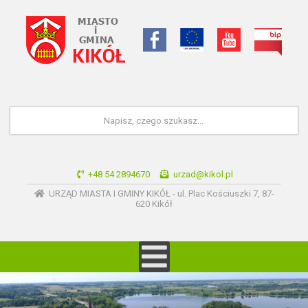
+48 54 2894670
urzad@kikol.pl
URZĄD MIASTA I GMINY KIKÓŁ - ul. Plac Kościuszki 7, 87-
620 Kikół