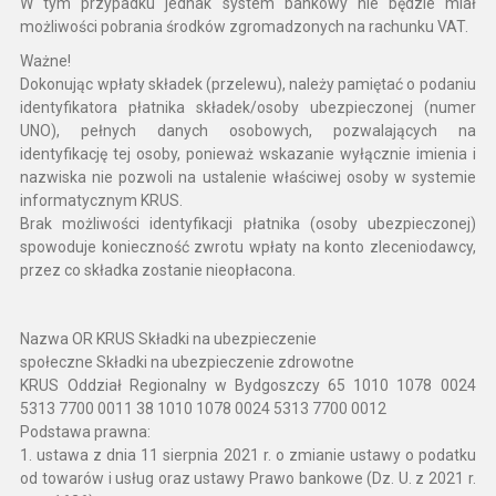
W tym przypadku jednak system bankowy nie będzie miał
możliwości pobrania środków zgromadzonych na rachunku VAT.
Ważne!
Dokonując wpłaty składek (przelewu), należy pamiętać o podaniu
identyfikatora płatnika składek/osoby ubezpieczonej (numer
UNO), pełnych danych osobowych, pozwalających na
identyfikację tej osoby, ponieważ wskazanie wyłącznie imienia i
nazwiska nie pozwoli na ustalenie właściwej osoby w systemie
informatycznym KRUS.
Brak możliwości identyfikacji płatnika (osoby ubezpieczonej)
spowoduje konieczność zwrotu wpłaty na konto zleceniodawcy,
przez co składka zostanie nieopłacona.
Nazwa OR KRUS Składki na ubezpieczenie
społeczne Składki na ubezpieczenie zdrowotne
KRUS Oddział Regionalny w Bydgoszczy 65 1010 1078 0024
5313 7700 0011 38 1010 1078 0024 5313 7700 0012
Podstawa prawna:
1. ustawa z dnia 11 sierpnia 2021 r. o zmianie ustawy o podatku
od towarów i usług oraz ustawy Prawo bankowe (Dz. U. z 2021 r.