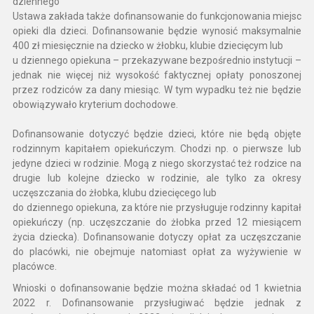
dziennego
Ustawa zakłada także dofinansowanie do funkcjonowania miejsc
opieki dla dzieci. Dofinansowanie będzie wynosić maksymalnie
400 zł miesięcznie na dziecko w żłobku, klubie dziecięcym lub
u dziennego opiekuna – przekazywane bezpośrednio instytucji –
jednak nie więcej niż wysokość faktycznej opłaty ponoszonej
przez rodziców za dany miesiąc. W tym wypadku też nie będzie
obowiązywało kryterium dochodowe.
Dofinansowanie dotyczyć będzie dzieci, które nie będą objęte
rodzinnym kapitałem opiekuńczym. Chodzi np. o pierwsze lub
jedyne dzieci w rodzinie. Mogą z niego skorzystać też rodzice na
drugie lub kolejne dziecko w rodzinie, ale tylko za okresy
uczęszczania do żłobka, klubu dziecięcego lub
do dziennego opiekuna, za które nie przysługuje rodzinny kapitał
opiekuńczy (np. uczęszczanie do żłobka przed 12 miesiącem
życia dziecka). Dofinansowanie dotyczy opłat za uczęszczanie
do placówki, nie obejmuje natomiast opłat za wyżywienie w
placówce.
Wnioski o dofinansowanie będzie można składać od 1 kwietnia
2022 r. Dofinansowanie przysługiwać będzie jednak z