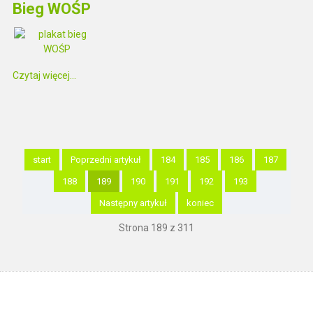
Bieg WOŚP
Czytaj więcej...
start
Poprzedni artykuł
184
185
186
187
188
189
190
191
192
193
Następny artykuł
koniec
Strona 189 z 311