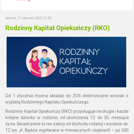
wtorek, 11 styczeń 2022 11:25
Rodzinny Kapitał Opiekuńczy (RKO)
Od 1 stycznia można składać do ZUS elektroniczne wnioski o
wypłatę Rodzinnego Kapitału Opiekuńczego.
Rodzinny Kapitał Opiekuńczy (RKO) przysługuje na drugie i każde
kolejne dziecko w rodzinie, od ukończenia 12. do 35. miesiąca
życia. Świadczenie to nie zależy od dochodu rodziny i wyniesie do
12 tys. zł. Będzie wypłacane w miesięcznych częściach – po 500