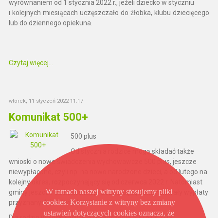
wyrównaniem od 1 stycznia 2022 r., jeżeli dziecko w styczniu
i kolejnych miesiącach uczęszczało do żłobka, klubu dziecięcego
lub do dziennego opiekuna.
Czytaj więcej...
wtorek, 11 styczeń 2022 11:17
Komunikat 500+
500 plus
Od stycznia rodzice mogą składać także
wnioski o nowe świadczenia wychowawcze 500 plus, jeszcze
niewypłacane, czyli np. na nowo narodzone dzieci, a od lutego na
kolejny okres, rozpoczynający się od czerwca 2022 r. Natomiast
W ramach naszej witryny stosujemy pliki
gminy jeszcze do końca maja 2022 r. będą kontynuowały wypłaty
cookies. Korzystanie z witryny bez zmiany
przyznanych już świadczeń.
ustawień dotyczących cookies oznacza, że
Dla rodzin wnioskujących o świadczenie 500 plus ZUS