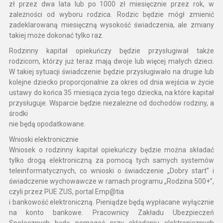
zł przez dwa lata lub po 1000 zł miesięcznie przez rok, w
zależności od wyboru rodzica. Rodzic będzie mógł zmienić
zadeklarowaną miesięczną wysokość świadczenia, ale zmiany
takiej może dokonać tylko raz.
Rodzinny kapitał opiekuńczy będzie przysługiwał także
rodzicom, którzy już teraz mają dwoje lub więcej małych dzieci.
W takiej sytuacji świadczenie będzie przysługiwało na drugie lub
kolejne dziecko proporcjonalnie za okres od dnia wejścia w życie
ustawy do końca 35 miesiąca życia tego dziecka, na które kapitał
przysługuje. Wsparcie będzie niezależne od dochodów rodziny, a
środki
nie będą opodatkowane.
Wnioski elektronicznie
Wniosek o rodzinny kapitał opiekuńczy będzie można składać
tylko drogą elektroniczną za pomocą tych samych systemów
teleinformatycznych, co wnioski o świadczenie „Dobry start” i
świadczenie wychowawcze w ramach programu „Rodzina 500+”,
czyli przez PUE ZUS, portal Emp@tia
i bankowość elektroniczną. Pieniądze będą wypłacane wyłącznie
na konto bankowe. Pracownicy Zakładu Ubezpieczeń
Społecznych będą pomagać przy składaniu elektronicznych