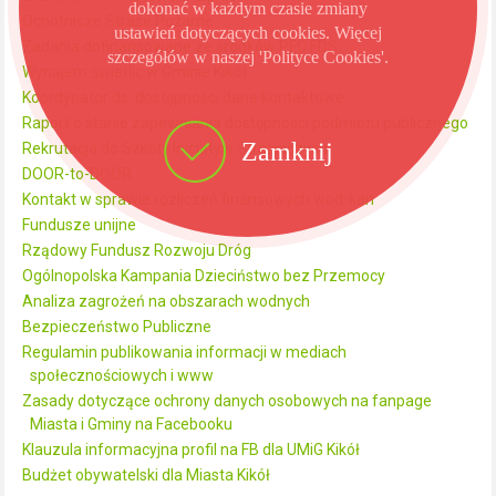
dokonać w każdym czasie zmiany
Ochotnicze Straże Pożarne
ustawień dotyczących cookies. Więcej
Zadania dofinansowane ze środków PFC FDS
szczegółów w naszej 'Polityce Cookies'.
Wynajem świetlic w Gminie Kikół
Koordynator ds. dostępności dane kontaktowe
Raport o stanie zapewniania dostępności podmiotu publicznego
Zamknij
Rekrutacja do Szkoły Inicjatyw Strażniczych
DOOR-to-DOOR
Kontakt w sprawie rozliczeń finansowych wod-kan
Fundusze unijne
Rządowy Fundusz Rozwoju Dróg
Ogólnopolska Kampania Dzieciństwo bez Przemocy
Analiza zagrożeń na obszarach wodnych
Bezpieczeństwo Publiczne
Regulamin publikowania informacji w mediach
społecznościowych i www
Zasady dotyczące ochrony danych osobowych na fanpage
Miasta i Gminy na Facebooku
Klauzula informacyjna profil na FB dla UMiG Kikół
Budżet obywatelski dla Miasta Kikół