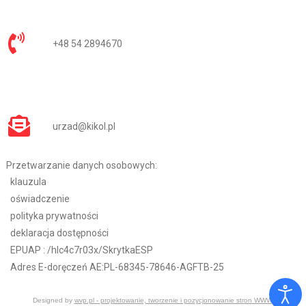
+48 54 2894670
urzad@kikol.pl
Przetwarzanie danych osobowych:
klauzula
oświadczenie
polityka prywatności
deklaracja dostępności
EPUAP :
/hlc4c7r03x/SkrytkaESP
Adres E-doręczeń AE:PL-68345-78646-AGFTB-25
Designed by
wvp.pl - projektowanie, tworzenie i pozycjonowanie stron WWW
.