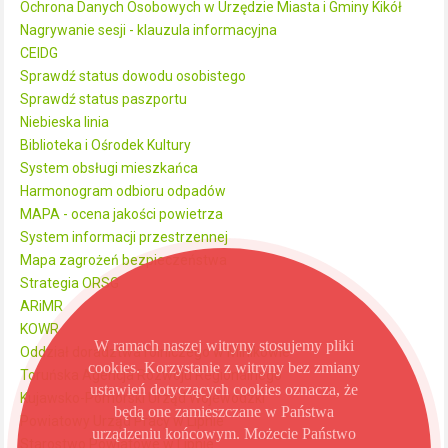
Ochrona Danych Osobowych w Urzędzie Miasta i Gminy Kikół
Nagrywanie sesji - klauzula informacyjna
CEIDG
Sprawdź status dowodu osobistego
Sprawdź status paszportu
Niebieska linia
Biblioteka i Ośrodek Kultury
System obsługi mieszkańca
Harmonogram odbioru odpadów
MAPA - ocena jakości powietrza
System informacji przestrzennej
Mapa zagrożeń bezpieczeństwa
Strategia ORSG
ARiMR
KOWR
W ramach naszej witryny stosujemy pliki
Oddział doradztwa rolniczego w Minikowie
cookies. Korzystanie z witryny bez zmiany
Toruńska Agencja Rozwoju Regionalnego
ustawień dotyczących cookies oznacza, że
Kujawsko-Pomorski Urząd Wojewódzki
będą one zamieszczane w Państwa
Powiatowy Urząd Pracy w Lipnie
urządzeniu końcowym. Możecie Państwo
Starostwo Powiatowe w Lipnie