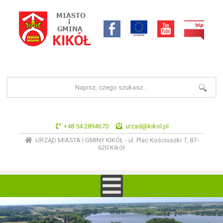
+48 54 2894670
urzad@kikol.pl
URZĄD MIASTA I GMINY KIKÓŁ - ul. Plac Kościuszki 7, 87-
620 Kikół