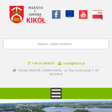
+48 54 2894670
urzad@kikol.pl
URZĄD MIASTA I GMINY KIKÓŁ - ul. Plac Kościuszki 7, 87-
620 Kikół