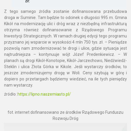
br.
Z tego samego źródła zostanie dofinansowana przebudowa
droga w Suminie. Tam będzie to odcinek o długości 995 m. Gmina
Kikół na modernizację ulic i dróg wraz z niezbędną infrastrukturą
otrzyma również dofinansowanie z Rządowego Programu
Inwestycji Strategicznych. W ramach drugiej edycji tego programu
przyznano jej wsparcie w wysokości 4 mln 750 tys. zł. – Pieniądze
pozwolą nam zmodernizować te drogi i ulice, gdzie sytuacja jest
najtrudniejsza – kontynuuje wójt Józef Predenkiewicz. – W
planach są drogi Kikół-Konotopie, Kikół-Jarczechowo, Niedźwiedź-
Steklin i ulica Złota Górka w Kikole. Jeśli wystarczy środków, to
jeszcze zmodernizujemy drogę w Woli. Ceny szybują w górę i
dopiero po przetargach będziemy wiedzieć, na ile tych pieniędzy
nam wystarczy.
źródło :
https://lipno.naszemiasto.pl/
fot. internet dofinansowano ze środków Rządowego Funduszu
Rozwoju Dróg