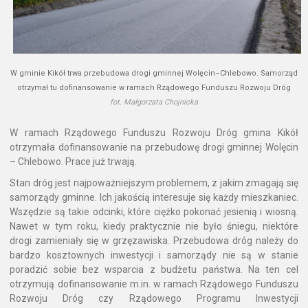
W gminie Kikół trwa przebudowa drogi gminnej Wolęcin–Chlebowo. Samorząd
otrzymał tu dofinansowanie w ramach Rządowego Funduszu Rozwoju Dróg
fot. Małgorzata Chojnicka
W ramach Rządowego Funduszu Rozwoju Dróg gmina Kikół
otrzymała dofinansowanie na przebudowę drogi gminnej Wolęcin
– Chlebowo. Prace już trwają.
Stan dróg jest najpoważniejszym problemem, z jakim zmagają się
samorządy gminne. Ich jakością interesuje się każdy mieszkaniec.
Wszędzie są takie odcinki, które ciężko pokonać jesienią i wiosną.
Nawet w tym roku, kiedy praktycznie nie było śniegu, niektóre
drogi zamieniały się w grzęzawiska. Przebudowa dróg należy do
bardzo kosztownych inwestycji i samorządy nie są w stanie
poradzić sobie bez wsparcia z budżetu państwa. Na ten cel
otrzymują dofinansowanie m.in. w ramach Rządowego Funduszu
Rozwoju Dróg czy Rządowego Programu Inwestycji