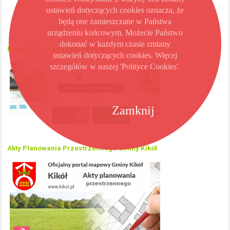
ustawień dotyczących cookies oznacza, że
będą one zamieszczane w Państwa
urządzeniu końcowym. Możecie Państwo
dokonać w każdym czasie zmiany
Portal E-Urząd Urzędu Miasta i Gminy Kikół
ustawień dotyczących cookies. Więcej
szczegółów w naszej 'Polityce Cookies'.
Zamknij
Akty Planowania Przestrzennego Gminy Kikół