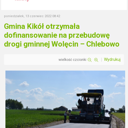
poniedziałek, 13 czerwiec 2022 08:42
Gmina Kikół otrzymała
dofinansowanie na przebudowę
drogi gminnej Wolęcin – Chlebowo
Wydrukuj
wielkość czcionki