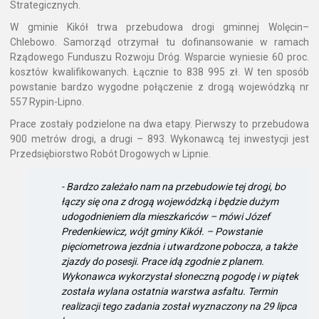
Strategicznych.
W gminie Kikół trwa przebudowa drogi gminnej Wolęcin–
Chlebowo. Samorząd otrzymał tu dofinansowanie w ramach
Rządowego Funduszu Rozwoju Dróg. Wsparcie wyniesie 60 proc.
kosztów kwalifikowanych. Łącznie to 838 995 zł. W ten sposób
powstanie bardzo wygodne połączenie z drogą wojewódzką nr
557 Rypin-Lipno.
Prace zostały podzielone na dwa etapy. Pierwszy to przebudowa
900 metrów drogi, a drugi – 893. Wykonawcą tej inwestycji jest
Przedsiębiorstwo Robót Drogowych w Lipnie.
- Bardzo zależało nam na przebudowie tej drogi, bo
łączy się ona z drogą wojewódzką i będzie dużym
udogodnieniem dla mieszkańców – mówi Józef
Predenkiewicz, wójt gminy Kikół. – Powstanie
pięciometrowa jezdnia i utwardzone pobocza, a także
zjazdy do posesji. Prace idą zgodnie z planem.
Wykonawca wykorzystał słoneczną pogodę i w piątek
została wylana ostatnia warstwa asfaltu. Termin
realizacji tego zadania został wyznaczony na 29 lipca