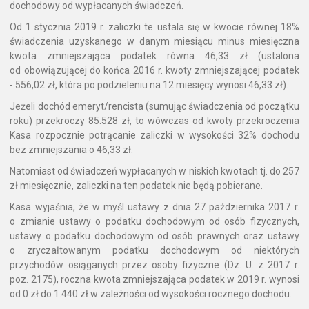
dochodowy od wypłacanych świadczeń.
Od 1 stycznia 2019 r. zaliczki te ustala się w kwocie równej 18%
świadczenia uzyskanego w danym miesiącu minus miesięczna
kwota zmniejszająca podatek równa 46,33 zł (ustalona
od obowiązującej do końca 2016 r. kwoty zmniejszającej podatek
- 556,02 zł, która po podzieleniu na 12 miesięcy wynosi 46,33 zł).
Jeżeli dochód emeryt/rencista (sumując świadczenia od początku
roku) przekroczy 85.528 zł, to wówczas od kwoty przekroczenia
Kasa rozpocznie potrącanie zaliczki w wysokości 32% dochodu
bez zmniejszania o 46,33 zł.
Natomiast od świadczeń wypłacanych w niskich kwotach tj. do 257
zł miesięcznie, zaliczki na ten podatek nie będą pobierane.
Kasa wyjaśnia, że w myśl ustawy z dnia 27 października 2017 r.
o zmianie ustawy o podatku dochodowym od osób fizycznych,
ustawy o podatku dochodowym od osób prawnych oraz ustawy
o zryczałtowanym podatku dochodowym od niektórych
przychodów osiąganych przez osoby fizyczne (Dz. U. z 2017 r.
poz. 2175), roczna kwota zmniejszająca podatek w 2019 r. wynosi
od 0 zł do 1.440 zł w zależności od wysokości rocznego dochodu.