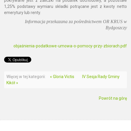
pokrywane jest z zaliczki na podatek dochodowy, a pozostałe
1,25% podstawy wymiaru składki potrącane jest z kwoty netto
emerytury lub renty.
Informacja przekazana za pośrednictwem OR KRUS w
Bydgoszczy
objaśnienia-podatkowe-umowa-o-pomocy-przy-zbiorach.pdf
Więcej w tej kategorii:
« Gloria Victis
IV Sesja Rady Gminy
Kikół »
Powrót na górę