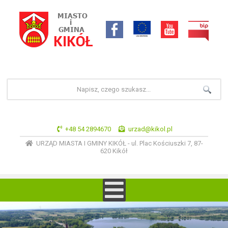
+48 54 2894670
urzad@kikol.pl
URZĄD MIASTA I GMINY KIKÓŁ - ul. Plac Kościuszki 7, 87-
620 Kikół