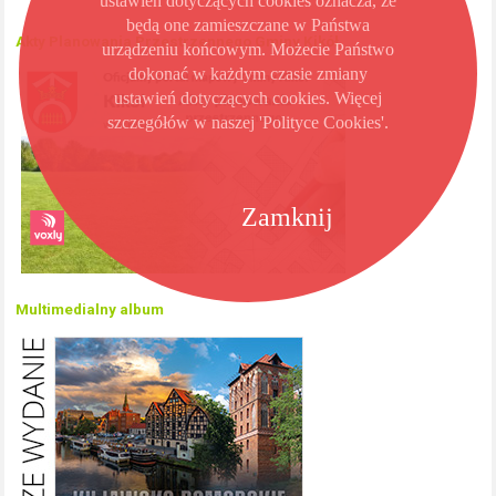
ustawień dotyczących cookies oznacza, że
będą one zamieszczane w Państwa
Akty Planowania Przestrzennego Gminy Kikół
urządzeniu końcowym. Możecie Państwo
dokonać w każdym czasie zmiany
ustawień dotyczących cookies. Więcej
szczegółów w naszej 'Polityce Cookies'.
Zamknij
Multimedialny album