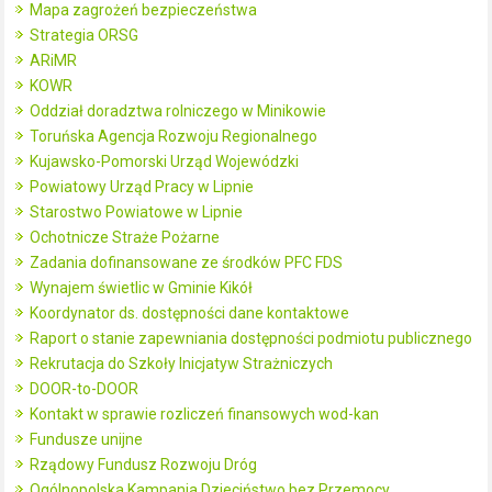
Mapa zagrożeń bezpieczeństwa
Strategia ORSG
ARiMR
KOWR
Oddział doradztwa rolniczego w Minikowie
Toruńska Agencja Rozwoju Regionalnego
Kujawsko-Pomorski Urząd Wojewódzki
Powiatowy Urząd Pracy w Lipnie
Starostwo Powiatowe w Lipnie
Ochotnicze Straże Pożarne
Zadania dofinansowane ze środków PFC FDS
Wynajem świetlic w Gminie Kikół
Koordynator ds. dostępności dane kontaktowe
Raport o stanie zapewniania dostępności podmiotu publicznego
Rekrutacja do Szkoły Inicjatyw Strażniczych
DOOR-to-DOOR
Kontakt w sprawie rozliczeń finansowych wod-kan
Fundusze unijne
Rządowy Fundusz Rozwoju Dróg
Ogólnopolska Kampania Dzieciństwo bez Przemocy