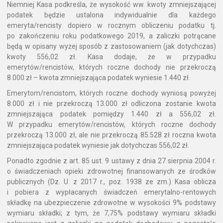
Niemniej Kasa podkreśla, że wysokość ww. kwoty zmniejszającej
podatek będzie ustalona indywidualnie dla każdego
emeryta/rencisty dopiero w rocznym obliczeniu podatku tj.
po zakończeniu roku podatkowego 2019, a zaliczki potrącane
będą w opisany wyżej sposób z zastosowaniem (jak dotychczas)
kwoty 556,02 zł. Kasa dodaje, że w przypadku
emerytów/rencistów, których roczne dochody nie przekroczą
8.000 zł – kwota zmniejszająca podatek wyniesie 1.440 zł.
Emerytom/rencistom, których roczne dochody wyniosą powyżej
8.000 zł i nie przekroczą 13.000 zł odliczona zostanie kwota
zmniejszająca podatek pomiędzy 1.440 zł a 556,02 zł.
W przypadku emerytów/rencistów, których roczne dochody
przekroczą 13.000 zł, ale nie przekroczą 85.528 zł roczna kwota
zmniejszająca podatek wyniesie jak dotychczas 556,02 zł.
Ponadto zgodnie z art. 85 ust. 9 ustawy z dnia 27 sierpnia 2004 r.
o świadczeniach opieki zdrowotnej finansowanych ze środków
publicznych (Dz. U. z 2017 r., poz. 1938 ze zm.) Kasa oblicza
i pobiera z wypłacanych świadczeń emerytalno-rentowych
składkę na ubezpieczenie zdrowotne w wysokości 9% podstawy
wymiaru składki; z tym, że 7,75% podstawy wymiaru składki