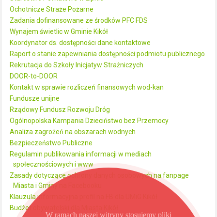
Ochotnicze Straże Pożarne
Zadania dofinansowane ze środków PFC FDS
Wynajem świetlic w Gminie Kikół
Koordynator ds. dostępności dane kontaktowe
Raport o stanie zapewniania dostępności podmiotu publicznego
Rekrutacja do Szkoły Inicjatyw Strażniczych
DOOR-to-DOOR
Kontakt w sprawie rozliczeń finansowych wod-kan
Fundusze unijne
Rządowy Fundusz Rozwoju Dróg
Ogólnopolska Kampania Dzieciństwo bez Przemocy
Analiza zagrożeń na obszarach wodnych
Bezpieczeństwo Publiczne
Regulamin publikowania informacji w mediach
społecznościowych i www
Zasady dotyczące ochrony danych osobowych na fanpage
Miasta i Gminy na Facebooku
Klauzula informacyjna profil na FB dla UMiG Kikół
Budżet obywatelski dla Miasta Kikół
W ramach naszej witryny stosujemy pliki