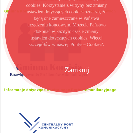
cookies. Korzystanie z witryny bez zmiany
Gminna Komisja Rozwiązywania Problemów Alkoholowych
ustawień dotyczących cookies oznacza, że
będą one zamieszczane w Państwa
urządzeniu końcowym. Możecie Państwo
dokonać w każdym czasie zmiany
ustawień dotyczących cookies. Więcej
szczegółów w naszej 'Polityce Cookies'.
Zamknij
Informacje dotyczące Centralnego Portu Komunikacyjnego