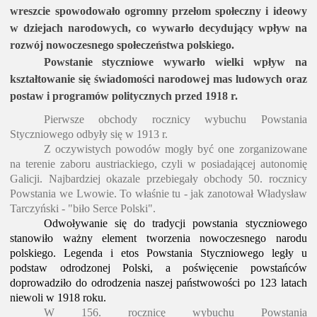
wreszcie spowodowało ogromny przełom społeczny i ideowy
w dziejach narodowych, co wywarło decydujący wpływ na
rozwój nowoczesnego społeczeństwa polskiego.
Powstanie styczniowe wywarło wielki wpływ na
kształtowanie się świadomości narodowej mas ludowych oraz
postaw i programów politycznych przed 1918 r.
Pierwsze obchody rocznicy wybuchu Powstania
Styczniowego odbyły się w 1913 r.
Z oczywistych powodów mogły być one zorganizowane
na terenie zaboru austriackiego, czyli w posiadającej autonomię
Galicji. Najbardziej okazale przebiegały obchody 50. rocznicy
Powstania we Lwowie. To właśnie tu - jak zanotował Władysław
Tarczyński - "biło Serce Polski".
Odwoływanie się do tradycji powstania styczniowego
stanowiło ważny element tworzenia nowoczesnego narodu
polskiego. Legenda i etos Powstania Styczniowego legły u
podstaw odrodzonej Polski, a poświęcenie powstańców
doprowadziło do odrodzenia naszej państwowości po 123 latach
niewoli w 1918 roku.
W 156. rocznicę wybuchu Powstania