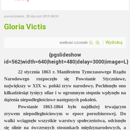
poniedziałek, 28 styczeń 2019 08:59
Gloria Victis
Wydrukuj
wielkość czcionki
{pgslideshow
id=562|width=640|height=480|delay=3000|image=L}
22 stycznia 1863 r. Manifestem Tymczasowego Rządu
Narodowego rozpoczęło się Powstanie Styczniowe,
największy w XIX w. polski zryw narodowy. Pochłonęło ono
kilkadziesiąt tysięcy ofiar i w ogromnym stopniu wpłynęło na
dążenia niepodległościowe następnych pokoleń.
Powstanie 1863-1864 było najdłużej trwającym
zrywem niepodległościowym w epoce porozbiorowej. Do
walki wciągnęło wszystkie warstwy społeczeństwa, odcisnęło
się silnie na ówczesnych stosunkach międzynarodowych, a