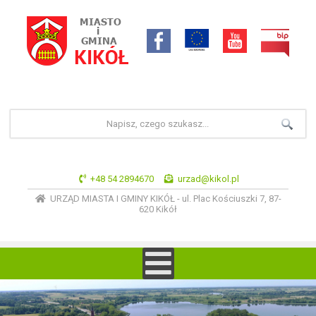
+48 54 2894670
urzad@kikol.pl
URZĄD MIASTA I GMINY KIKÓŁ - ul. Plac Kościuszki 7, 87-
620 Kikół