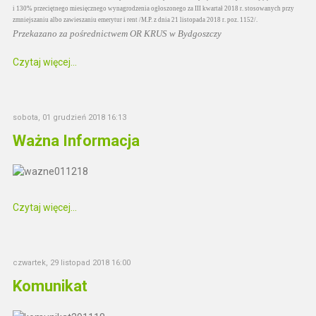
i 130% przeciętnego miesięcznego wynagrodzenia ogłoszonego za III kwartał 2018 r. stosowanych przy
zmniejszaniu albo zawieszaniu emerytur i rent /M.P. z dnia 21 listopada 2018 r. poz. 1152/.
Przekazano za pośrednictwem OR KRUS w Bydgoszczy
Czytaj więcej...
sobota, 01 grudzień 2018 16:13
Ważna Informacja
Czytaj więcej...
czwartek, 29 listopad 2018 16:00
Komunikat