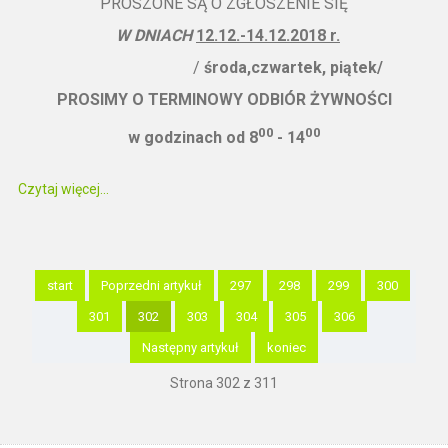
PROSZONE SĄ O ZGŁOSZENIE SIĘ
W DNIACH
12
.12.-14.12.2018 r.
/
środa,czwartek, piątek/
PROSIMY O TERMINOWY ODBIÓR ŻYWNOŚCI
00
00
w godzinach od 8
- 14
Czytaj więcej...
start
Poprzedni artykuł
297
298
299
300
301
302
303
304
305
306
Następny artykuł
koniec
Strona 302 z 311