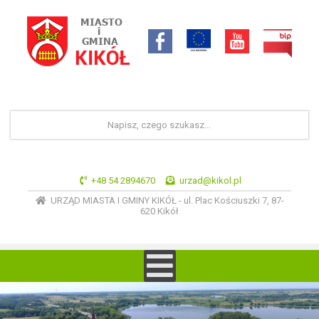
+48 54 2894670
urzad@kikol.pl
URZĄD MIASTA I GMINY KIKÓŁ - ul. Plac Kościuszki 7, 87-
620 Kikół