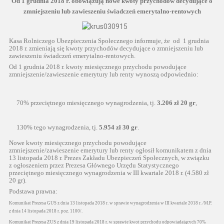
Od 1 grudnia 2018 r. obowiązują nowe kwoty przychodów decydujące o
zmniejszeniu lub zawieszeniu świadczeń emerytalno-rentowych
Kasa Rolniczego Ubezpieczenia Społecznego informuje, że od 1 grudnia
2018 r. zmieniają się kwoty przychodów decydujące o zmniejszeniu lub
zawieszeniu świadczeń emerytalno-rentowych.
Od 1 grudnia 2018 r. kwoty miesięcznego przychodu powodujące
zmniejszenie/zawieszenie emerytury lub renty wynoszą odpowiednio:
70% przeciętnego miesięcznego wynagrodzenia, tj.
3.206 zł 20 gr
,
130% tego wynagrodzenia, tj.
5.954 zł 30 gr
.
Nowe kwoty miesięcznego przychodu powodujące
zmniejszenie/zawieszenie emerytury lub renty ogłosił komunikatem z dnia
13 listopada 2018 r. Prezes Zakładu Ubezpieczeń Społecznych, w związku
z ogłoszeniem przez Prezesa Głównego Urzędu Statystycznego
przeciętnego miesięcznego wynagrodzenia w III kwartale 2018 r. (4.580 zł
20 gr).
Podstawa prawna:
Komunikat Prezesa GUS z dnia 13 listopada 2018 r. w sprawie wynagrodzenia w III kwartale 2018 r. /M.P.
z dnia 14 listopada 2018 r. poz. 1100/.
Komunikat Prezesa ZUS z dnia 19 listopada 2018 r. w sprawie kwot przychodu odpowiadających 70%