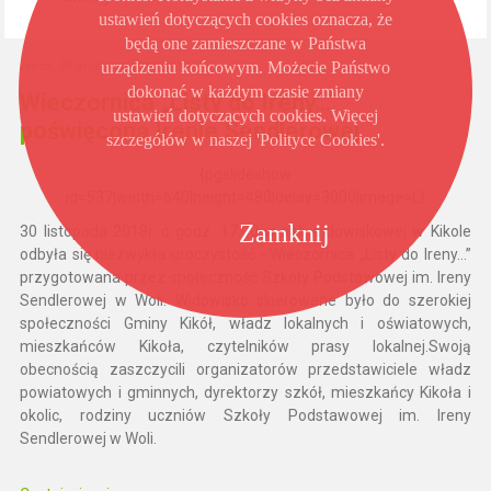
ustawień dotyczących cookies oznacza, że
będą one zamieszczane w Państwa
urządzeniu końcowym. Możecie Państwo
środa, 05 grudzień 2018 08:17
dokonać w każdym czasie zmiany
Wieczornica „Listy do Ireny…”
ustawień dotyczących cookies. Więcej
poświęcona Irenie Sendlerowej
szczegółów w naszej 'Polityce Cookies'.
{pgslideshow
id=537|width=640|height=480|delay=3000|image=L}
Zamknij
30 listopada 2018r. o godz. 17.00 w sali widowiskowej w Kikole
odbyła się niezwykła uroczystość - Wieczornica „Listy do Ireny…”
przygotowana przez społeczność Szkoły Podstawowej im. Ireny
Sendlerowej w Woli. Widowisko skierowane było do szerokiej
społeczności Gminy Kikół, władz lokalnych i oświatowych,
mieszkańców Kikoła, czytelników prasy lokalnej.Swoją
obecnością zaszczycili organizatorów przedstawiciele władz
powiatowych i gminnych, dyrektorzy szkół, mieszkańcy Kikoła i
okolic, rodziny uczniów Szkoły Podstawowej im. Ireny
Sendlerowej w Woli.