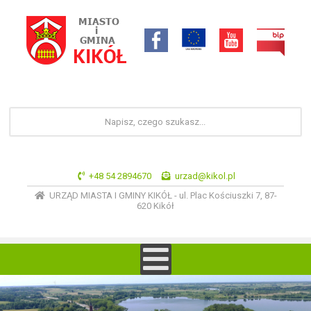
+48 54 2894670
urzad@kikol.pl
URZĄD MIASTA I GMINY KIKÓŁ - ul. Plac Kościuszki 7, 87-
620 Kikół