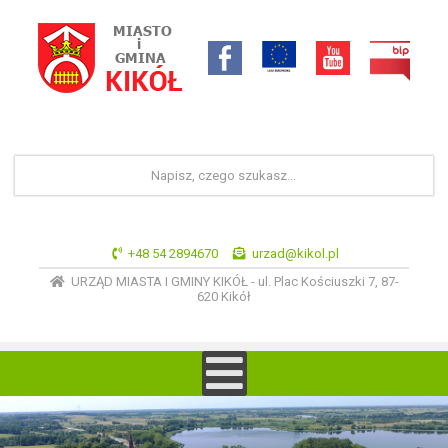
+48 54 2894670
urzad@kikol.pl
URZĄD MIASTA I GMINY KIKÓŁ - ul. Plac Kościuszki 7, 87-
620 Kikół