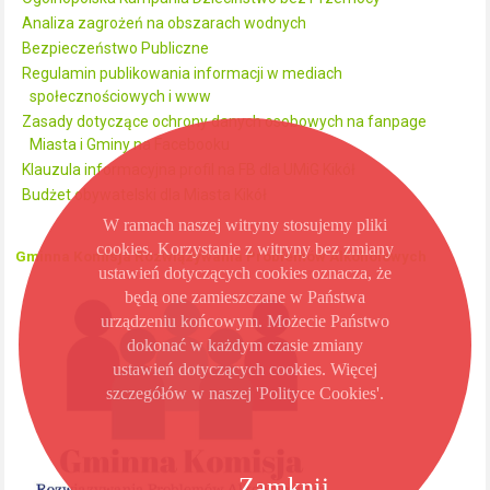
Analiza zagrożeń na obszarach wodnych
Bezpieczeństwo Publiczne
Regulamin publikowania informacji w mediach
społecznościowych i www
Zasady dotyczące ochrony danych osobowych na fanpage
Miasta i Gminy na Facebooku
Klauzula informacyjna profil na FB dla UMiG Kikół
Budżet obywatelski dla Miasta Kikół
W ramach naszej witryny stosujemy pliki
cookies. Korzystanie z witryny bez zmiany
Gminna Komisja Rozwiązywania Problemów Alkoholowych
ustawień dotyczących cookies oznacza, że
będą one zamieszczane w Państwa
urządzeniu końcowym. Możecie Państwo
dokonać w każdym czasie zmiany
ustawień dotyczących cookies. Więcej
szczegółów w naszej 'Polityce Cookies'.
Zamknij