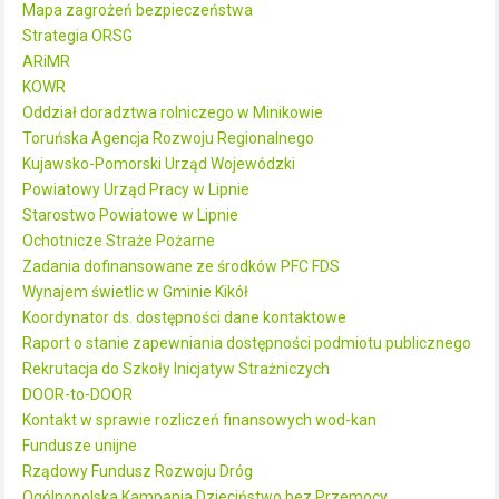
Mapa zagrożeń bezpieczeństwa
Strategia ORSG
ARiMR
KOWR
Oddział doradztwa rolniczego w Minikowie
Toruńska Agencja Rozwoju Regionalnego
Kujawsko-Pomorski Urząd Wojewódzki
Powiatowy Urząd Pracy w Lipnie
Starostwo Powiatowe w Lipnie
Ochotnicze Straże Pożarne
Zadania dofinansowane ze środków PFC FDS
Wynajem świetlic w Gminie Kikół
Koordynator ds. dostępności dane kontaktowe
Raport o stanie zapewniania dostępności podmiotu publicznego
Rekrutacja do Szkoły Inicjatyw Strażniczych
DOOR-to-DOOR
Kontakt w sprawie rozliczeń finansowych wod-kan
Fundusze unijne
Rządowy Fundusz Rozwoju Dróg
Ogólnopolska Kampania Dzieciństwo bez Przemocy