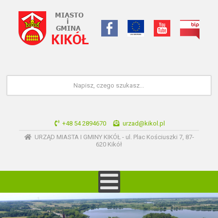
+48 54 2894670
urzad@kikol.pl
URZĄD MIASTA I GMINY KIKÓŁ - ul. Plac Kościuszki 7, 87-
620 Kikół