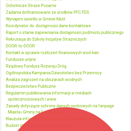
Ochotnicze Straże Pożarne
Zadania dofinansowane ze środków PFC FDS
Wynajem świetlic w Gminie Kikół
Koordynator ds. dostępności dane kontaktowe
Raport o stanie zapewniania dostępności podmiotu publicznego
Rekrutacja do Szkoły Inicjatyw Strażniczych
DOOR-to-DOOR
Kontakt w sprawie rozliczeń finansowych wod-kan
Fundusze unijne
Rządowy Fundusz Rozwoju Dróg
Ogólnopolska Kampania Dzieciństwo bez Przemocy
Analiza zagrożeń na obszarach wodnych
Bezpieczeństwo Publiczne
Regulamin publikowania informacji w mediach
społecznościowych i www
Zasady dotyczące ochrony danych osobowych na fanpage
Miasta i Gminy na Facebooku
Klauzula informacyjna profil na FB dla UMiG Kikół
Budżet obywatelski dla Miasta Kikół