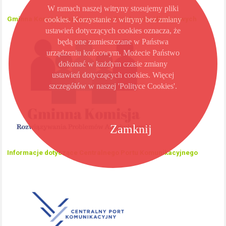
W ramach naszej witryny stosujemy pliki
cookies. Korzystanie z witryny bez zmiany
Gminna Komisja Rozwiązywania Problemów Alkoholowych
ustawień dotyczących cookies oznacza, że
będą one zamieszczane w Państwa
urządzeniu końcowym. Możecie Państwo
dokonać w każdym czasie zmiany
ustawień dotyczących cookies. Więcej
szczegółów w naszej 'Polityce Cookies'.
Zamknij
Informacje dotyczące Centralnego Portu Komunikacyjnego