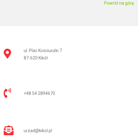
Powrót na górę
ul. Plac Kościuszki 7
87-620 Kikół
+48 54 2894670
urzad@kikol.pl