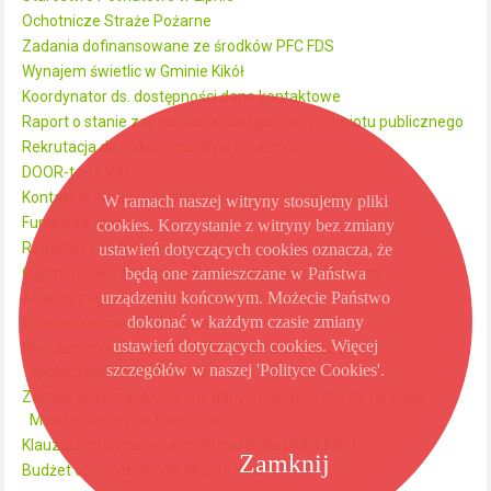
Ochotnicze Straże Pożarne
Zadania dofinansowane ze środków PFC FDS
Wynajem świetlic w Gminie Kikół
Koordynator ds. dostępności dane kontaktowe
Raport o stanie zapewniania dostępności podmiotu publicznego
Rekrutacja do Szkoły Inicjatyw Strażniczych
DOOR-to-DOOR
Kontakt w sprawie rozliczeń finansowych wod-kan
W ramach naszej witryny stosujemy pliki
Fundusze unijne
cookies. Korzystanie z witryny bez zmiany
Rządowy Fundusz Rozwoju Dróg
ustawień dotyczących cookies oznacza, że
będą one zamieszczane w Państwa
Ogólnopolska Kampania Dzieciństwo bez Przemocy
urządzeniu końcowym. Możecie Państwo
Analiza zagrożeń na obszarach wodnych
dokonać w każdym czasie zmiany
Bezpieczeństwo Publiczne
ustawień dotyczących cookies. Więcej
Regulamin publikowania informacji w mediach
szczegółów w naszej 'Polityce Cookies'.
społecznościowych i www
Zasady dotyczące ochrony danych osobowych na fanpage
Miasta i Gminy na Facebooku
Klauzula informacyjna profil na FB dla UMiG Kikół
Zamknij
Budżet obywatelski dla Miasta Kikół