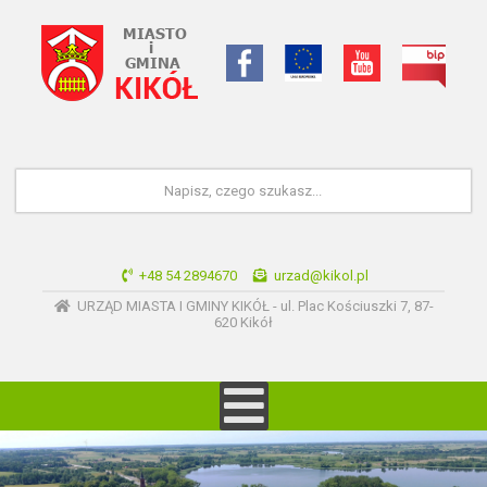
+48 54 2894670
urzad@kikol.pl
URZĄD MIASTA I GMINY KIKÓŁ - ul. Plac Kościuszki 7, 87-
620 Kikół