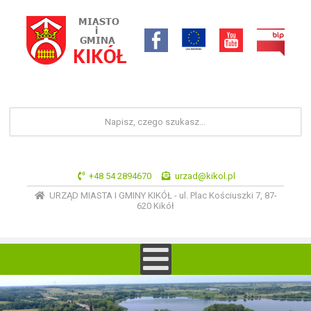
+48 54 2894670
urzad@kikol.pl
URZĄD MIASTA I GMINY KIKÓŁ - ul. Plac Kościuszki 7, 87-
620 Kikół