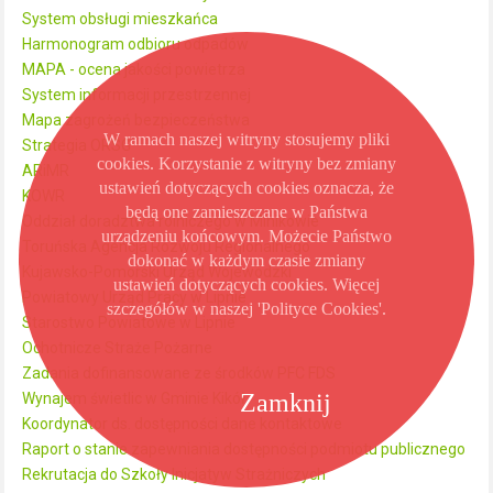
System obsługi mieszkańca
Harmonogram odbioru odpadów
MAPA - ocena jakości powietrza
System informacji przestrzennej
Mapa zagrożeń bezpieczeństwa
W ramach naszej witryny stosujemy pliki
Strategia ORSG
cookies. Korzystanie z witryny bez zmiany
ARiMR
ustawień dotyczących cookies oznacza, że
KOWR
będą one zamieszczane w Państwa
Oddział doradztwa rolniczego w Minikowie
urządzeniu końcowym. Możecie Państwo
Toruńska Agencja Rozwoju Regionalnego
dokonać w każdym czasie zmiany
Kujawsko-Pomorski Urząd Wojewódzki
ustawień dotyczących cookies. Więcej
Powiatowy Urząd Pracy w Lipnie
szczegółów w naszej 'Polityce Cookies'.
Starostwo Powiatowe w Lipnie
Ochotnicze Straże Pożarne
Zadania dofinansowane ze środków PFC FDS
Zamknij
Wynajem świetlic w Gminie Kikół
Koordynator ds. dostępności dane kontaktowe
Raport o stanie zapewniania dostępności podmiotu publicznego
Rekrutacja do Szkoły Inicjatyw Strażniczych