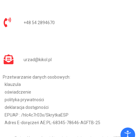
+48 54 2894670
urzad@kikol.pl
Przetwarzanie danych osobowych:
klauzula
oświadczenie
polityka prywatności
deklaracja dostępności
EPUAP :
/hlc4c7r03x/SkrytkaESP
Adres E-doręczeń AE:PL-68345-78646-AGFTB-25