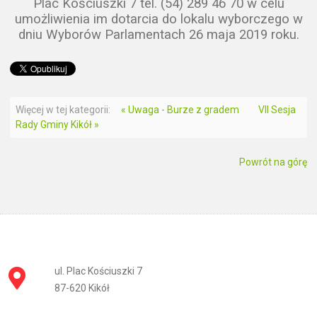
Plac Kościuszki 7 tel. (54) 289 46 70 w celu
umożliwienia im dotarcia do lokalu wyborczego w
dniu Wyborów Parlamentach 26 maja 2019 roku.
Więcej w tej kategorii:
« Uwaga - Burze z gradem
VII Sesja
Rady Gminy Kikół »
Powrót na górę
ul. Plac Kościuszki 7
87-620 Kikół