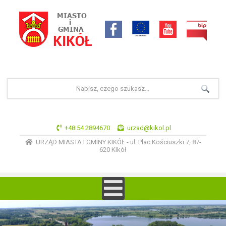
+48 54 2894670
urzad@kikol.pl
URZĄD MIASTA I GMINY KIKÓŁ - ul. Plac Kościuszki 7, 87-
620 Kikół