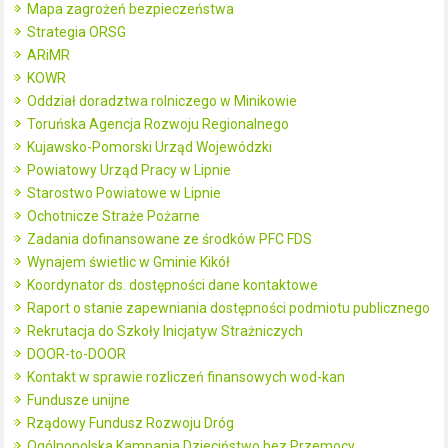
Mapa zagrożeń bezpieczeństwa
Strategia ORSG
ARiMR
KOWR
Oddział doradztwa rolniczego w Minikowie
Toruńska Agencja Rozwoju Regionalnego
Kujawsko-Pomorski Urząd Wojewódzki
Powiatowy Urząd Pracy w Lipnie
Starostwo Powiatowe w Lipnie
Ochotnicze Straże Pożarne
Zadania dofinansowane ze środków PFC FDS
Wynajem świetlic w Gminie Kikół
Koordynator ds. dostępności dane kontaktowe
Raport o stanie zapewniania dostępności podmiotu publicznego
Rekrutacja do Szkoły Inicjatyw Strażniczych
DOOR-to-DOOR
Kontakt w sprawie rozliczeń finansowych wod-kan
Fundusze unijne
Rządowy Fundusz Rozwoju Dróg
Ogólnopolska Kampania Dzieciństwo bez Przemocy