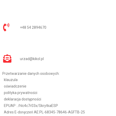
+48 54 2894670
urzad@kikol.pl
Przetwarzanie danych osobowych:
klauzula
oświadczenie
polityka prywatności
deklaracja dostępności
EPUAP :
/hlc4c7r03x/SkrytkaESP
Adres E-doręczeń AE:PL-68345-78646-AGFTB-25