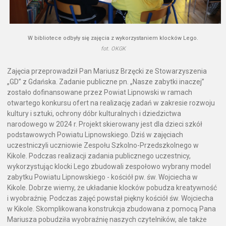
W bibliotece odbyły się zajęcia z wykorzystaniem klocków Lego.
fot. OKGK
Zajęcia przeprowadził Pan Mariusz Brzęcki ze Stowarzyszenia
„GD” z Gdańska. Zadanie publiczne pn. „Nasze zabytki inaczej”
zostało dofinansowane przez Powiat Lipnowski w ramach
otwartego konkursu ofert na realizację zadań w zakresie rozwoju
kultury i sztuki, ochrony dóbr kulturalnych i dziedzictwa
narodowego w 2024 r. Projekt skierowany jest dla dzieci szkół
podstawowych Powiatu Lipnowskiego. Dziś w zajęciach
uczestniczyli uczniowie Zespołu Szkolno-Przedszkolnego w
Kikole. Podczas realizacji zadania publicznego uczestnicy,
wykorzystując klocki Lego zbudowali zespołowo wybrany model
zabytku Powiatu Lipnowskiego - kościół pw. św. Wojciecha w
Kikole. Dobrze wiemy, że układanie klocków pobudza kreatywność
i wyobraźnię. Podczas zajęć powstał piękny kościół św. Wojciecha
w Kikole. Skomplikowana konstrukcja zbudowana z pomocą Pana
Mariusza pobudziła wyobraźnię naszych czytelników, ale także