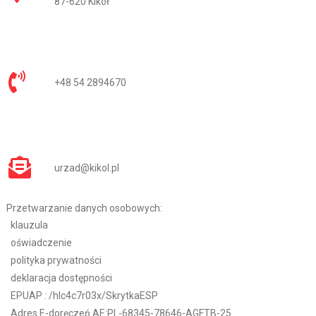
87-620 Kikół
+48 54 2894670
urzad@kikol.pl
Przetwarzanie danych osobowych:
klauzula
oświadczenie
polityka prywatności
deklaracja dostępności
EPUAP :
/hlc4c7r03x/SkrytkaESP
Adres E-doręczeń AE:PL-68345-78646-AGFTB-25