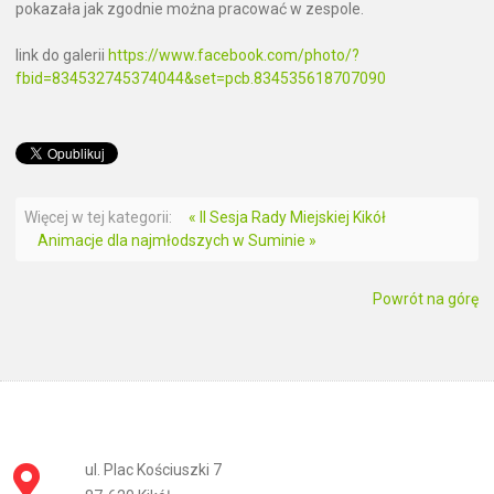
pokazała jak zgodnie można pracować w zespole.
link do galerii
https://www.facebook.com/photo/?
fbid=834532745374044&set=pcb.834535618707090
Więcej w tej kategorii:
« II Sesja Rady Miejskiej Kikół
Animacje dla najmłodszych w Suminie »
Powrót na górę
ul. Plac Kościuszki 7