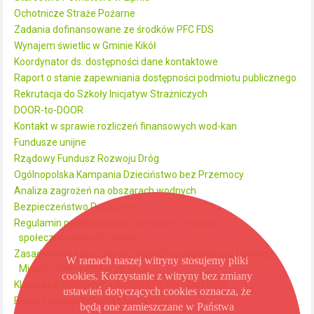
Ochotnicze Straże Pożarne
Zadania dofinansowane ze środków PFC FDS
Wynajem świetlic w Gminie Kikół
Koordynator ds. dostępności dane kontaktowe
Raport o stanie zapewniania dostępności podmiotu publicznego
Rekrutacja do Szkoły Inicjatyw Strażniczych
DOOR-to-DOOR
Kontakt w sprawie rozliczeń finansowych wod-kan
Fundusze unijne
Rządowy Fundusz Rozwoju Dróg
Ogólnopolska Kampania Dzieciństwo bez Przemocy
Analiza zagrożeń na obszarach wodnych
Bezpieczeństwo Publiczne
Regulamin publikowania informacji w mediach
społecznościowych i www
Zasady dotyczące ochrony danych osobowych na fanpage
W ramach naszej witryny stosujemy pliki
Miasta i Gminy na Facebooku
cookies. Korzystanie z witryny bez zmiany
Klauzula informacyjna profil na FB dla UMiG Kikół
ustawień dotyczących cookies oznacza, że
Budżet obywatelski dla Miasta Kikół
będą one zamieszczane w Państwa