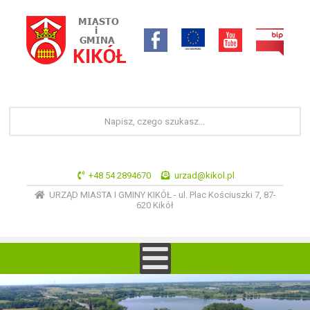
+48 54 2894670
urzad@kikol.pl
URZĄD MIASTA I GMINY KIKÓŁ - ul. Plac Kościuszki 7, 87-
620 Kikół