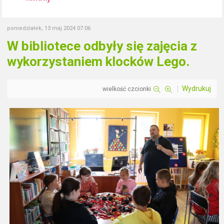
poniedziałek, 13 maj 2024 07:06
W bibliotece odbyły się zajęcia z
wykorzystaniem klocków Lego.
Wydrukuj
wielkość czcionki