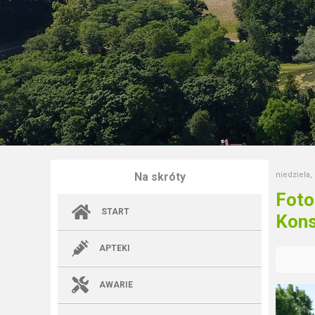
Na skróty
niedziela,
Foto
START
Kons
APTEKI
AWARIE