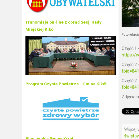
Transmisje on-line z obrad Sesji Rady
Miejskiej Kikół
Fotorelac
Część 1 
https:/
Część 2 
fbid=84
Część 2 
Program Czyste Powietrze - Gmina Kikół
fbid=84
Zdjęcia
Więcej w
święto
Plan ogólny Gminy Kikół