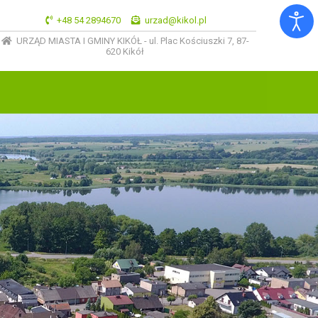
+48 54 2894670
urzad@kikol.pl
URZĄD MIASTA I GMINY KIKÓŁ - ul. Plac Kościuszki 7, 87-
620 Kikół