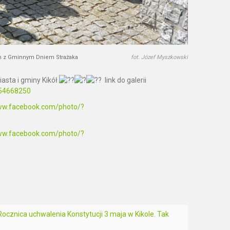
ch z Gminnym Dniem Strażaka
fot. Józef Myszkowski
asta i gminy Kikół
link do galerii
254668250
www.facebook.com/photo/?
www.facebook.com/photo/?
Rocznica uchwalenia Konstytucji 3 maja w Kikole. Tak