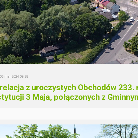
 05 maj 2024 09:28
relacja z uroczystych Obchodów 233. 
tytucji 3 Maja, połączonych z Gminny