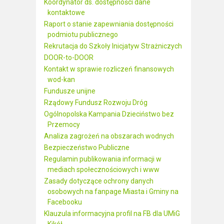
Koordynator ds. dostępności dane
kontaktowe
Raport o stanie zapewniania dostępności
podmiotu publicznego
Rekrutacja do Szkoły Inicjatyw Strażniczych
DOOR-to-DOOR
Kontakt w sprawie rozliczeń finansowych
wod-kan
Fundusze unijne
Rządowy Fundusz Rozwoju Dróg
Ogólnopolska Kampania Dzieciństwo bez
Przemocy
Analiza zagrożeń na obszarach wodnych
Bezpieczeństwo Publiczne
Regulamin publikowania informacji w
mediach społecznościowych i www
Zasady dotyczące ochrony danych
osobowych na fanpage Miasta i Gminy na
Facebooku
Klauzula informacyjna profil na FB dla UMiG