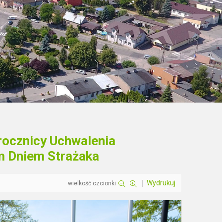
rocznicy Uchwalenia
m Dniem Strażaka
Wydrukuj
wielkość czcionki