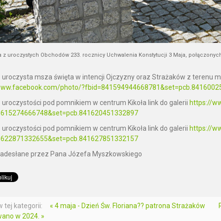
ja z uroczystych Obchodów 233. rocznicy Uchwalenia Konstytucji 3 Maja, połączony
- uroczysta msza święta w intencji Ojczyzny oraz Strażaków z terenu mi
/www.facebook.com/photo/?fbid=841594944668781&set=pcb.841600
- uroczystości pod pomnikiem w centrum Kikoła
link do galerii
https://
1615274666748&set=pcb.841620451332897
- uroczystości pod pomnikiem w centrum Kikoła link do galerii
https://
1622871332655&set=pcb.841627851332157
 nadesłane przez Pana Józefa Myszkowskiego
 tej kategorii:
« 4 maja - Dzień Św. Floriana?‍? patrona Strażaków
wano w 2024. »