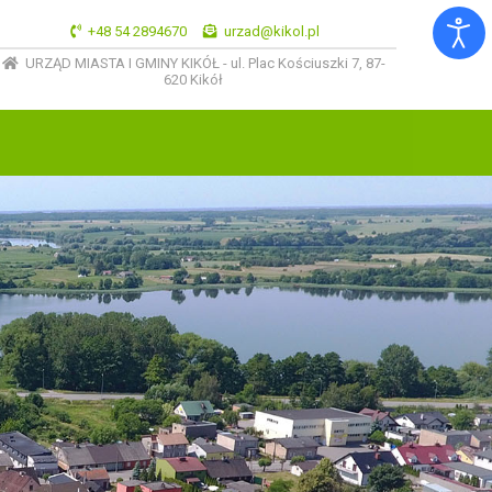
+48 54 2894670
urzad@kikol.pl
URZĄD MIASTA I GMINY KIKÓŁ - ul. Plac Kościuszki 7, 87-
620 Kikół