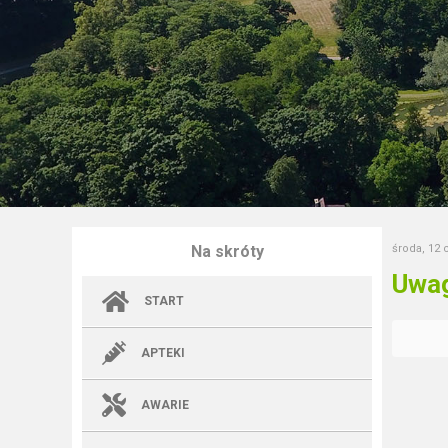
Na skróty
środa, 12 
Uwag
START
APTEKI
AWARIE