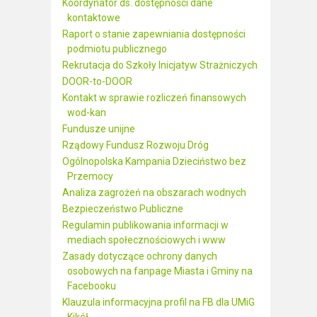
Koordynator ds. dostępności dane
kontaktowe
Raport o stanie zapewniania dostępności
podmiotu publicznego
Rekrutacja do Szkoły Inicjatyw Strażniczych
DOOR-to-DOOR
Kontakt w sprawie rozliczeń finansowych
wod-kan
Fundusze unijne
Rządowy Fundusz Rozwoju Dróg
Ogólnopolska Kampania Dzieciństwo bez
Przemocy
Analiza zagrożeń na obszarach wodnych
Bezpieczeństwo Publiczne
Regulamin publikowania informacji w
mediach społecznościowych i www
Zasady dotyczące ochrony danych
osobowych na fanpage Miasta i Gminy na
Facebooku
Klauzula informacyjna profil na FB dla UMiG