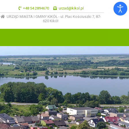
+48 54 2894670
urzad@kikol.pl
URZĄD MIASTA I GMINY KIKÓŁ - ul. Plac Kościuszki 7, 87-
620 Kikół