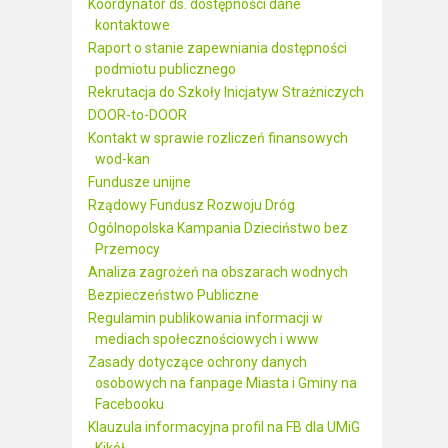
Koordynator ds. dostępności dane
kontaktowe
Raport o stanie zapewniania dostępności
podmiotu publicznego
Rekrutacja do Szkoły Inicjatyw Strażniczych
DOOR-to-DOOR
Kontakt w sprawie rozliczeń finansowych
wod-kan
Fundusze unijne
Rządowy Fundusz Rozwoju Dróg
Ogólnopolska Kampania Dzieciństwo bez
Przemocy
Analiza zagrożeń na obszarach wodnych
Bezpieczeństwo Publiczne
Regulamin publikowania informacji w
mediach społecznościowych i www
Zasady dotyczące ochrony danych
osobowych na fanpage Miasta i Gminy na
Facebooku
Klauzula informacyjna profil na FB dla UMiG