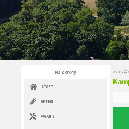
Na skróty
piątek, 26
Kamp
START
APTEKI
AWARIE