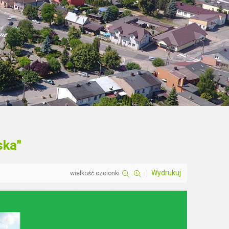
ska"
Wydrukuj
wielkość czcionki