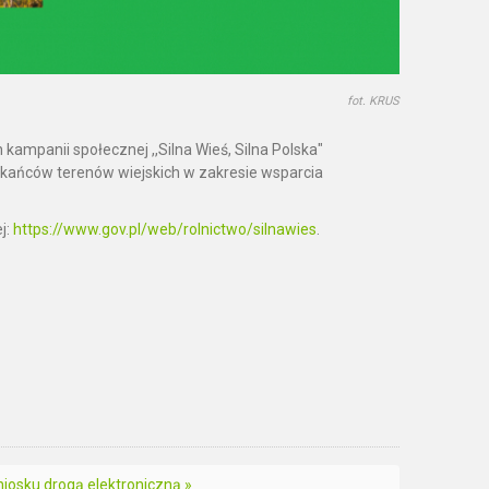
fot. KRUS
ampanii społecznej ,,Silna Wieś, Silna Polska"
zkańców terenów wiejskich w zakresie wsparcia
j:
https://www.gov.pl/web/rolnictwo/silnawies
.
iosku drogą elektroniczną »