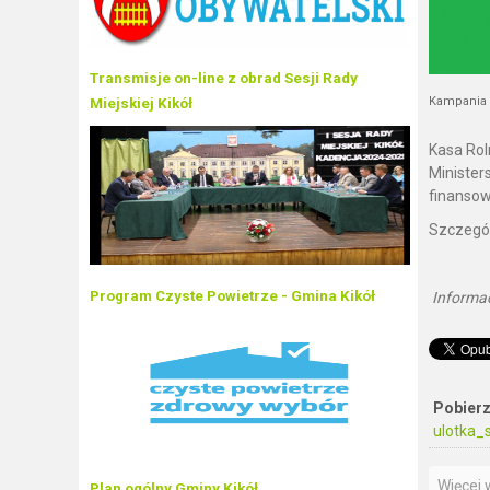
Transmisje on-line z obrad Sesji Rady
Kampania s
Miejskiej Kikół
Kasa Rol
Minister
finansow
Szczegół
Program Czyste Powietrze - Gmina Kikół
Informa
Pobierz
ulotka_
Więcej w
Plan ogólny Gminy Kikół