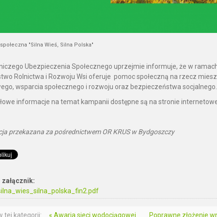
połeczna "Silna Wieś, Silna Polska"
niczego Ubezpieczenia Społecznego uprzejmie informuje, że w ramach k
stwo Rolnictwa i Rozwoju Wsi oferuje pomoc społeczną na rzecz mies
ego, wsparcia społecznego i rozwoju oraz bezpieczeństwa socjalnego.
owe informacje na temat kampanii dostępne są na stronie internetowe
cja przekazana za pośrednictwem OR KRUS w Bydgoszczy
 załącznik:
silna_wies_silna_polska_fin2.pdf
 tej kategorii:
« Awaria sieci wodociągowej
Poprawne złożenie wn