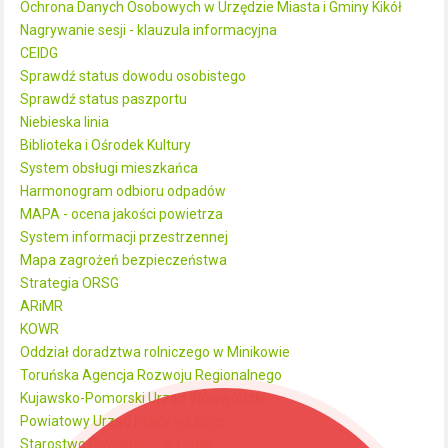
Ochrona Danych Osobowych w Urzędzie Miasta i Gminy Kikół
Nagrywanie sesji - klauzula informacyjna
CEIDG
Sprawdź status dowodu osobistego
Sprawdź status paszportu
Niebieska linia
Biblioteka i Ośrodek Kultury
System obsługi mieszkańca
Harmonogram odbioru odpadów
MAPA - ocena jakości powietrza
System informacji przestrzennej
Mapa zagrożeń bezpieczeństwa
Strategia ORSG
ARiMR
KOWR
Oddział doradztwa rolniczego w Minikowie
Toruńska Agencja Rozwoju Regionalnego
Kujawsko-Pomorski Urząd Wojewódzki
Powiatowy Urząd Pracy w Lipnie
Starostwo Powiatowe w Lipnie