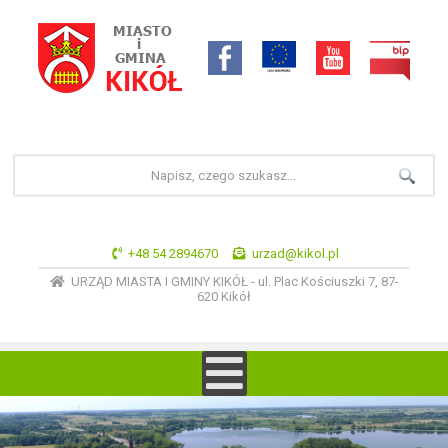
+48 54 2894670
urzad@kikol.pl
URZĄD MIASTA I GMINY KIKÓŁ - ul. Plac Kościuszki 7, 87-
620 Kikół