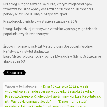
Przebieg: Prognozowane są burze, którym miejscami będą
towarzyszyć silne opady deszczu od 20 mm do 30 mm oraz
porywy wiatru do 85 km/h. Miejscami grad.
Prawdopodobieństwo wystąpienia zjawiska: 80%
Uwagi: Najbardziej intensywne zjawiska wystąpią w godzinach
popołudniowych i wieczornych.
Źródło informacji: Instytut Meteorologii i Gospodarki Wodnej -
Państwowy Instytut Badawczy
Biuro Meteorologicznych Prognoz Morskich w Gdyni. Ostrzeżenie
zbiorczo nr 63.
Więcej w tej kategorii:
« Dnia 15 czerwca 2022 r. w sali
widowiskowej, znajdującej się w budynku Zespołu Szkolno-
Przedszkolnego w Kikole odbył się Gminny Konkurs Recytatorski
pt. ,,Wierszyki Łamiące Języki”.
"Dzień mamy i taty" -
przedszkolaki ze Szkoły Podstawowej w Zajeziorzu »