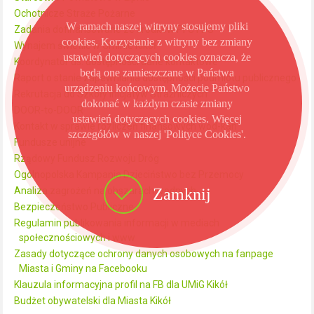
Ochotnicze Straże Pożarne
W ramach naszej witryny stosujemy pliki
Zadania dofinansowane ze środków PFC FDS
cookies. Korzystanie z witryny bez zmiany
Wynajem świetlic w Gminie Kikół
ustawień dotyczących cookies oznacza, że
Koordynator ds. dostępności dane kontaktowe
będą one zamieszczane w Państwa
Raport o stanie zapewniania dostępności podmiotu publicznego
urządzeniu końcowym. Możecie Państwo
Rekrutacja do Szkoły Inicjatyw Strażniczych
dokonać w każdym czasie zmiany
DOOR-to-DOOR
ustawień dotyczących cookies. Więcej
Kontakt w sprawie rozliczeń finansowych wod-kan
szczegółów w naszej 'Polityce Cookies'.
Fundusze unijne
Rządowy Fundusz Rozwoju Dróg
Ogólnopolska Kampania Dzieciństwo bez Przemocy
Zamknij
Analiza zagrożeń na obszarach wodnych
Bezpieczeństwo Publiczne
Regulamin publikowania informacji w mediach
społecznościowych i www
Zasady dotyczące ochrony danych osobowych na fanpage
Miasta i Gminy na Facebooku
Klauzula informacyjna profil na FB dla UMiG Kikół
Budżet obywatelski dla Miasta Kikół