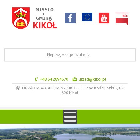
+48 54 2894670
urzad@kikol.pl
URZĄD MIASTA I GMINY KIKÓŁ - ul. Plac Kościuszki 7, 87-
620 Kikół