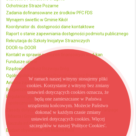
Ochotnicze Straże Pożarne
Zadania dofinansowane ze środków PFC FDS
Wynajem świetlic w Gminie Kikół
Koordynator ds. dostępności dane kontaktowe
Raport o stanie zapewniania dostępności podmiotu publicznego
Rekrutacja do Szkoły Inicjatyw Strażniczych
DOOR-to-DOOR
Kontakt w sprawie rozliczeń finansowych wod-kan
Fundusze unijne
Rządowy Fundusz Rozwoju Dróg
Ogólnopolska Kampania Dzieciństwo bez Przemocy
W ramach naszej witryny stosujemy pliki
Analiza zagrożeń na obszarach wodnych
cookies. Korzystanie z witryny bez zmiany
Bezpieczeństwo Publiczne
ustawień dotyczących cookies oznacza, że
Regulamin publikowania informacji w mediach
będą one zamieszczane w Państwa
społecznościowych i www
urządzeniu końcowym. Możecie Państwo
Zasady dotyczące ochrony danych osobowych na fanpage
dokonać w każdym czasie zmiany
Miasta i Gminy na Facebooku
ustawień dotyczących cookies. Więcej
Klauzula informacyjna profil na FB dla UMiG Kikół
szczegółów w naszej 'Polityce Cookies'.
Budżet obywatelski dla Miasta Kikół