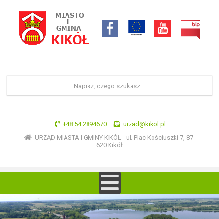
+48 54 2894670
urzad@kikol.pl
URZĄD MIASTA I GMINY KIKÓŁ - ul. Plac Kościuszki 7, 87-
620 Kikół