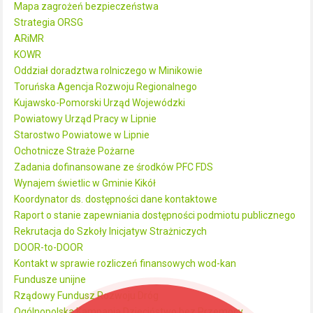
Mapa zagrożeń bezpieczeństwa
Strategia ORSG
ARiMR
KOWR
Oddział doradztwa rolniczego w Minikowie
Toruńska Agencja Rozwoju Regionalnego
Kujawsko-Pomorski Urząd Wojewódzki
Powiatowy Urząd Pracy w Lipnie
Starostwo Powiatowe w Lipnie
Ochotnicze Straże Pożarne
Zadania dofinansowane ze środków PFC FDS
Wynajem świetlic w Gminie Kikół
Koordynator ds. dostępności dane kontaktowe
Raport o stanie zapewniania dostępności podmiotu publicznego
Rekrutacja do Szkoły Inicjatyw Strażniczych
DOOR-to-DOOR
Kontakt w sprawie rozliczeń finansowych wod-kan
Fundusze unijne
Rządowy Fundusz Rozwoju Dróg
Ogólnopolska Kampania Dzieciństwo bez Przemocy