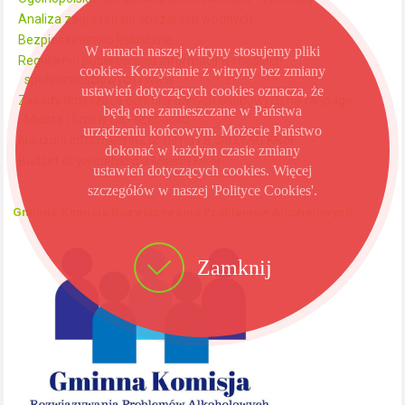
Analiza zagrożeń na obszarach wodnych
Bezpieczeństwo Publiczne
W ramach naszej witryny stosujemy pliki
Regulamin publikowania informacji w mediach
cookies. Korzystanie z witryny bez zmiany
społecznościowych i www
ustawień dotyczących cookies oznacza, że
Zasady dotyczące ochrony danych osobowych na fanpage
będą one zamieszczane w Państwa
Miasta i Gminy na Facebooku
urządzeniu końcowym. Możecie Państwo
Klauzula informacyjna profil na FB dla UMiG Kikół
dokonać w każdym czasie zmiany
Budżet obywatelski dla Miasta Kikół
ustawień dotyczących cookies. Więcej
szczegółów w naszej 'Polityce Cookies'.
Gminna Komisja Rozwiązywania Problemów Alkoholowych
Zamknij