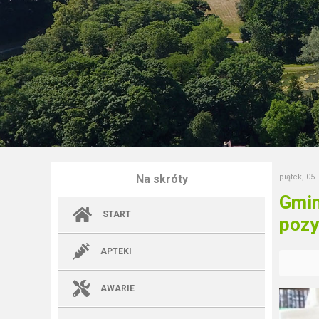
Na skróty
piątek, 05 
Gmin
START
pozy
APTEKI
AWARIE