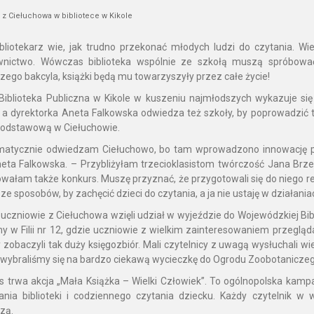
z Ciełuchowa w bibliotece w Kikole
bliotekarz wie, jak trudno przekonać młodych ludzi do czytania. Wie
wnictwo. Wówczas biblioteka wspólnie ze szkołą muszą spróbować 
czego bakcyla, książki będą mu towarzyszyły przez całe życie!
iblioteka Publiczna w Kikole w kuszeniu najmłodszych wykazuje si
 a dyrektorka Aneta Falkowska odwiedza też szkoły, by poprowadzić ta
Podstawową w Ciełuchowie.
matycznie odwiedzam Ciełuchowo, bo tam wprowadzono innowację pe
ta Falkowska. – Przybliżyłam trzecioklasistom twórczość Jana Brz
wałam także konkurs. Muszę przyznać, że przygotowali się do niego rew
ze sposobów, by zachęcić dzieci do czytania, a ja nie ustaję w działania
uczniowie z Ciełuchowa wzięli udział w wyjeździe do Wojewódzkiej Bibli
my w Filii nr 12, gdzie uczniowie z wielkim zainteresowaniem przegląda
 zobaczyli tak duży księgozbiór. Mali czytelnicy z uwagą wysłuchali wi
wybraliśmy się na bardzo ciekawą wycieczkę do Ogrodu Zoobotaniczeg
s trwa akcja „Mała Książka – Wielki Człowiek”. To ogólnopolska kamp
ania biblioteki i codziennego czytania dziecku. Każdy czytelnik 
czą.