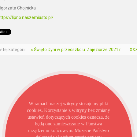
łgorzata Chojnicka
ttps://lipno.naszemiasto.pl/
 tej kategorii:
« Święto Dyni w przedszkolu. Zajeziorze 2021 r.
XXX
W ramach naszej witryny stosujemy pliki
cookies. Korzystanie z witryny bez zmiany
ustawień dotyczących cookies oznacza, że
będą one zamieszczane w Państwa
urządzeniu końcowym. Możecie Państwo