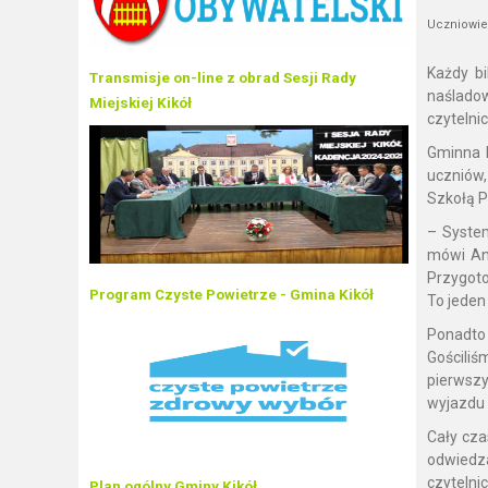
Uczniowie 
Każdy bi
Transmisje on-line z obrad Sesji Rady
naślado
Miejskiej Kikół
czytelni
Gminna B
uczniów,
Szkołą 
– Syste
mówi Ane
Przygoto
Program Czyste Powietrze - Gmina Kikół
To jeden 
Ponadto 
Gościliś
pierwszy
wyjazdu 
Cały cza
odwiedz
czytelni
Plan ogólny Gminy Kikół