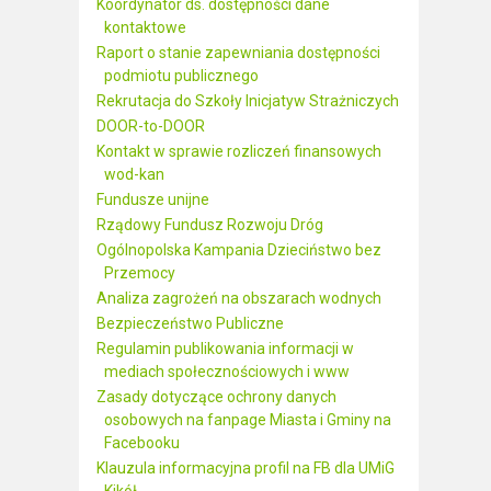
Koordynator ds. dostępności dane
kontaktowe
Raport o stanie zapewniania dostępności
podmiotu publicznego
Rekrutacja do Szkoły Inicjatyw Strażniczych
DOOR-to-DOOR
Kontakt w sprawie rozliczeń finansowych
wod-kan
Fundusze unijne
Rządowy Fundusz Rozwoju Dróg
Ogólnopolska Kampania Dzieciństwo bez
Przemocy
Analiza zagrożeń na obszarach wodnych
Bezpieczeństwo Publiczne
Regulamin publikowania informacji w
mediach społecznościowych i www
Zasady dotyczące ochrony danych
osobowych na fanpage Miasta i Gminy na
Facebooku
Klauzula informacyjna profil na FB dla UMiG