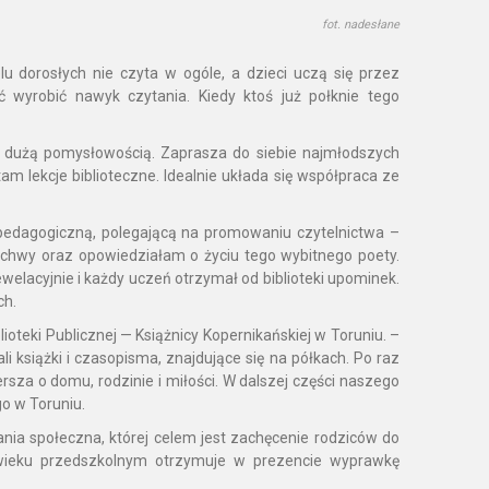
fot. nadesłane
lu dorosłych nie czyta w ogóle, a dzieci uczą się przez
wyrobić nawyk czytania. Kiedy ktoś już połknie tego
ę dużą pomysłowością. Zaprasza do siebie najmłodszych
m lekcje biblioteczne. Idealnie układa się współpraca ze
dagogiczną, polegającą na promowaniu czytelnictwa –
echwy oraz opowiedziałam o życiu tego wybitnego poety.
elacyjnie i każdy uczeń otrzymał od biblioteki upominek.
ch.
oteki Publicznej — Książnicy Kopernikańskiej w Toruniu. –
li książki i czasopisma, znajdujące się na półkach. Po raz
ersza o domu, rodzinie i miłości. W dalszej części naszego
o w Toruniu.
ania społeczna, której celem jest zachęcenie rodziców do
w wieku przedszkolnym otrzymuje w prezencie wyprawkę