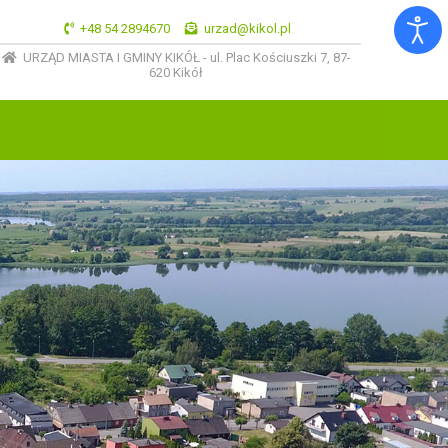
+48 54 2894670
urzad@kikol.pl
URZĄD MIASTA I GMINY KIKÓŁ - ul. Plac Kościuszki 7, 87-
620 Kikół