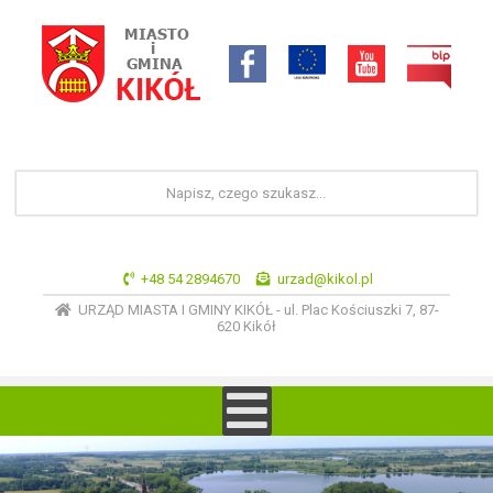
+48 54 2894670
urzad@kikol.pl
URZĄD MIASTA I GMINY KIKÓŁ - ul. Plac Kościuszki 7, 87-
620 Kikół