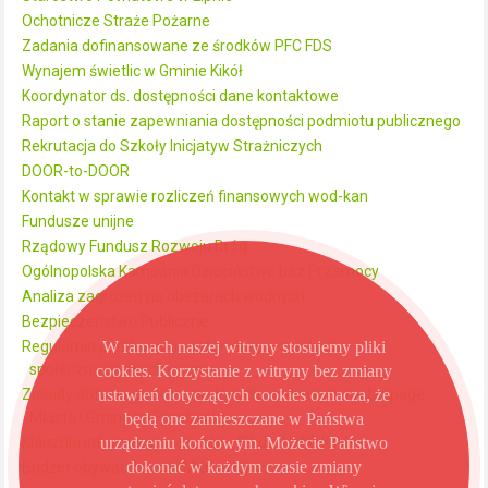
Ochotnicze Straże Pożarne
Zadania dofinansowane ze środków PFC FDS
Wynajem świetlic w Gminie Kikół
Koordynator ds. dostępności dane kontaktowe
Raport o stanie zapewniania dostępności podmiotu publicznego
Rekrutacja do Szkoły Inicjatyw Strażniczych
DOOR-to-DOOR
Kontakt w sprawie rozliczeń finansowych wod-kan
Fundusze unijne
Rządowy Fundusz Rozwoju Dróg
Ogólnopolska Kampania Dzieciństwo bez Przemocy
Analiza zagrożeń na obszarach wodnych
Bezpieczeństwo Publiczne
W ramach naszej witryny stosujemy pliki
Regulamin publikowania informacji w mediach
społecznościowych i www
cookies. Korzystanie z witryny bez zmiany
ustawień dotyczących cookies oznacza, że
Zasady dotyczące ochrony danych osobowych na fanpage
Miasta i Gminy na Facebooku
będą one zamieszczane w Państwa
urządzeniu końcowym. Możecie Państwo
Klauzula informacyjna profil na FB dla UMiG Kikół
dokonać w każdym czasie zmiany
Budżet obywatelski dla Miasta Kikół