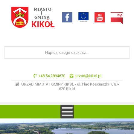
+48 54 2894670
urzad@kikol.pl
URZĄD MIASTA I GMINY KIKÓŁ - ul. Plac Kościuszki 7, 87-
620 Kikół