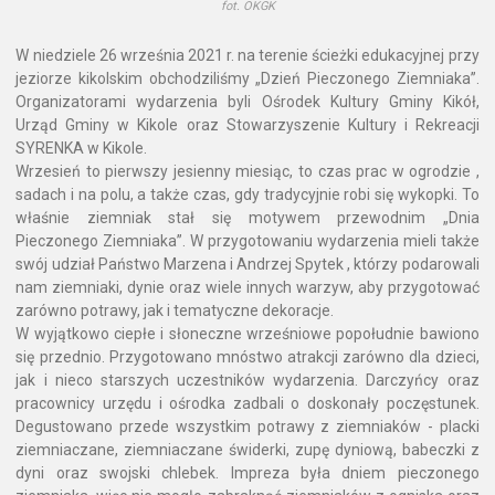
fot. OKGK
W niedziele 26 września 2021 r. na terenie ścieżki edukacyjnej przy
jeziorze kikolskim obchodziliśmy „Dzień Pieczonego Ziemniaka”.
Organizatorami wydarzenia byli Ośrodek Kultury Gminy Kikół,
Urząd Gminy w Kikole oraz Stowarzyszenie Kultury i Rekreacji
SYRENKA w Kikole.
Wrzesień to pierwszy jesienny miesiąc, to czas prac w ogrodzie ,
sadach i na polu, a także czas, gdy tradycyjnie robi się wykopki. To
właśnie ziemniak stał się motywem przewodnim „Dnia
Pieczonego Ziemniaka”. W przygotowaniu wydarzenia mieli także
swój udział Państwo Marzena i Andrzej Spytek , którzy podarowali
nam ziemniaki, dynie oraz wiele innych warzyw, aby przygotować
zarówno potrawy, jak i tematyczne dekoracje.
W wyjątkowo ciepłe i słoneczne wrześniowe popołudnie bawiono
się przednio. Przygotowano mnóstwo atrakcji zarówno dla dzieci,
jak i nieco starszych uczestników wydarzenia. Darczyńcy oraz
pracownicy urzędu i ośrodka zadbali o doskonały poczęstunek.
Degustowano przede wszystkim potrawy z ziemniaków - placki
ziemniaczane, ziemniaczane świderki, zupę dyniową, babeczki z
dyni oraz swojski chlebek. Impreza była dniem pieczonego