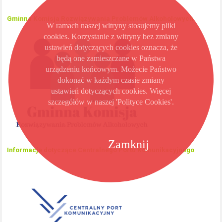
Gminna Komisja Rozwiązywania Problemów Alkoholowych
W ramach naszej witryny stosujemy pliki
cookies. Korzystanie z witryny bez zmiany
ustawień dotyczących cookies oznacza, że
będą one zamieszczane w Państwa
urządzeniu końcowym. Możecie Państwo
dokonać w każdym czasie zmiany
ustawień dotyczących cookies. Więcej
szczegółów w naszej 'Polityce Cookies'.
Zamknij
Informacje dotyczące Centralnego Portu Komunikacyjnego