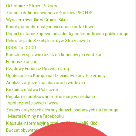
Ochotnicze Straże Pożarne
Zadania dofinansowane ze środków PFC FDS
Wynajem świetlic w Gminie Kikół
Koordynator ds. dostępności dane kontaktowe
Raport o stanie zapewniania dostępności podmiotu publicznego
Rekrutacja do Szkoły Inicjatyw Strażniczych
DOOR-to-DOOR
Kontakt w sprawie rozliczeń finansowych wod-kan
Fundusze unijne
Rządowy Fundusz Rozwoju Dróg
Ogólnopolska Kampania Dzieciństwo bez Przemocy
Analiza zagrożeń na obszarach wodnych
Bezpieczeństwo Publiczne
Regulamin publikowania informacji w mediach
społecznościowych i www
Zasady dotyczące ochrony danych osobowych na fanpage
Miasta i Gminy na Facebooku
Klauzula informacyjna profil na FB dla UMiG Kikół
Budżet obywatelski dla Miasta Kikół