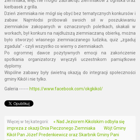
ziemniaka, więc nie mogło zabraknąć ziemniaków z ogniska oraz
kiełbasek z grilla.
Dzień ziemniaka nie mógł się obyć bez tematycznych konkursów i
zabaw. Najmłodsi próbowali swoich sił w poszukiwaniu
ziemniaków zakopanych w oznaczonych poletkach, skakali w
workach, był konkurs na najdłuższą ziemniaczaną obierkę, można
było stworzyć własnego ziemniaczanego ludzika, quiz „zgaduj
zgadula” - czyli wszystko co wiemy o ziemniakach.
Po ogromnej dawce pozytywnych emocji na zakończenie
spotkania organizatorzy wręczyli uczestnikom pamiątkowe
dyplomy.
Wspólne zabawy były świetną okazją do integracji społeczności
gminy Kikół i nie tylko.
Galeria ------
https://www.facebook.com/okgkikol/
Więcej w tej kategorii:
« Nad Jeziorem Kikolskim odbyła się
impreza z okazji Dnia Pieczonego Ziemniaka
Wójt Gminy
Kikół Pan Józef Predenkiewicz oraz Skarbnik Gminy Pani