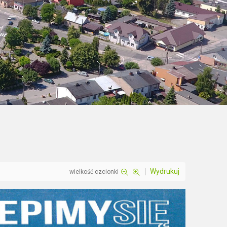
Wydrukuj
wielkość czcionki