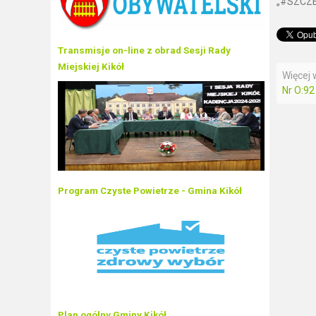
„#SZCZE
Transmisje on-line z obrad Sesji Rady
Miejskiej Kikół
Więcej w
Nr O:92
Program Czyste Powietrze - Gmina Kikół
Plan ogólny Gminy Kikół