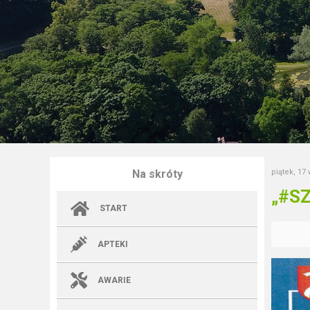
Na skróty
piątek, 17
„#S
START
APTEKI
AWARIE