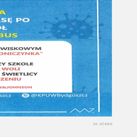
fot. UG Kikół