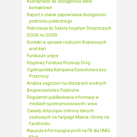
Koordynator ds. dostępności dane
kontaktowe
Raport o stanie zapewniania dostępności
podmiotu publicznego
Rekrutacja do Szkoły Inicjatyw Strażniczych
DOOR-to-DOOR
Kontakt w sprawie rozliczeń finansowych
wod-kan
Fundusze unijne
Rządowy Fundusz Rozwoju Dróg
Ogólnopolska Kampania Dzieciństwo bez
Przemocy
Analiza zagrożeń na obszarach wodnych
Bezpieczeństwo Publiczne
Regulamin publikowania informacji w
mediach społecznościowych i www
Zasady dotyczące ochrony danych
osobowych na fanpage Miasta i Gminy na
Facebooku
Klauzula informacyjna profil na FB dla UMiG