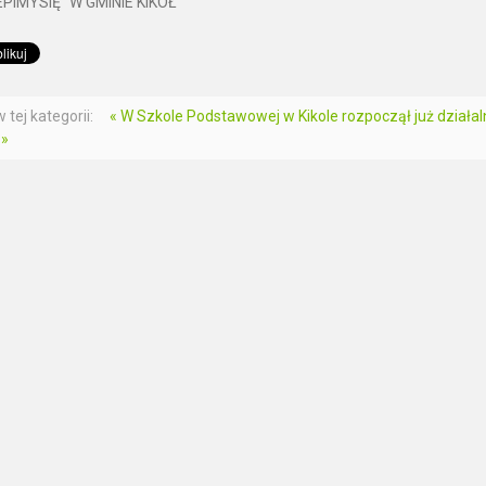
PIMYSIĘ” W GMINIE KIKÓŁ
 tej kategorii:
« W Szkole Podstawowej w Kikole rozpoczął już działa
 »