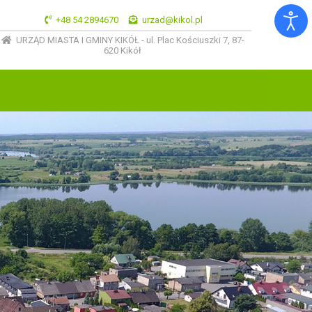
+48 54 2894670
urzad@kikol.pl
URZĄD MIASTA I GMINY KIKÓŁ - ul. Plac Kościuszki 7, 87-
620 Kikół