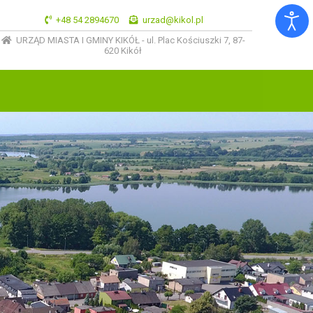
+48 54 2894670
urzad@kikol.pl
URZĄD MIASTA I GMINY KIKÓŁ - ul. Plac Kościuszki 7, 87-
620 Kikół