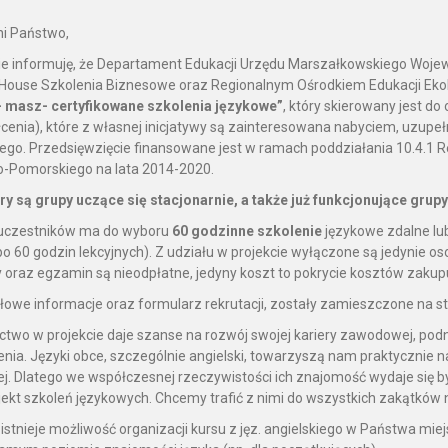
i Państwo,
e informuję, że Departament Edukacji Urzędu Marszałkowskiego Woje
 House Szkolenia Biznesowe oraz Regionalnym Ośrodkiem Edukacji Ekolog
 masz- certyfikowane szkolenia językowe”
, który skierowany jest d
cenia), które z własnej inicjatywy są zainteresowana nabyciem, uzupeł
iego. Przedsięwzięcie finansowane jest w ramach poddziałania 10.4
-Pomorskiego na lata 2014-2020.
y są grupy uczące się stacjonarnie, a także już funkcjonujące grup
 uczestników ma do wyboru
60 godzinne szkolenie
językowe zdalne lu
o 60 godzin lekcyjnych). Z udziału w projekcie wyłączone są jedynie o
 oraz egzamin są nieodpłatne, jedyny koszt to pokrycie kosztów zaku
owe informacje oraz formularz rekrutacji, zostały zamieszczone na st
ctwo w projekcie daje szanse na rozwój swojej kariery zawodowej, podn
enia. Języki obce, szczególnie angielski, towarzyszą nam praktycznie na 
ej. Dlatego we współczesnej rzeczywistości ich znajomość wydaje się 
jekt szkoleń językowych. Chcemy trafić z nimi do wszystkich zakątkó
istnieje możliwość organizacji kursu z jęz. angielskiego w Państwa mi