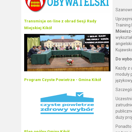
Szanown
Uprzejmi
Transmisje on-line z obrad Sesji Rady
Training
Miejskiej Kikół
Mówisz-
wykształ
angielsk
Kujawsko
Do wybor
Każdy z
moduły p
Program Czyste Powietrze - Gmina Kikół
językowy
Szczegół
Uczestni
zatrudni
publiczn
duży pro
Ponadto 
Plan ogólny Gminy Kikół