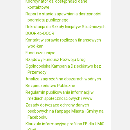
Koordynator ds. dostępności dane
kontaktowe
Raport o stanie zapewniania dostępności
podmiotu publicznego
Rekrutacja do Szkoły Inicjatyw Strażniczych
DOOR-to-DOOR
Kontakt w sprawie rozliczeń finansowych
wod-kan
Fundusze unijne
Rządowy Fundusz Rozwoju Dróg
Ogólnopolska Kampania Dzieciństwo bez
Przemocy
Analiza zagrożeń na obszarach wodnych
Bezpieczeństwo Publiczne
Regulamin publikowania informacji w
mediach społecznościowych i www
Zasady dotyczące ochrony danych
osobowych na fanpage Miasta i Gminy na
Facebooku
Klauzula informacyjna profil na FB dla UMiG