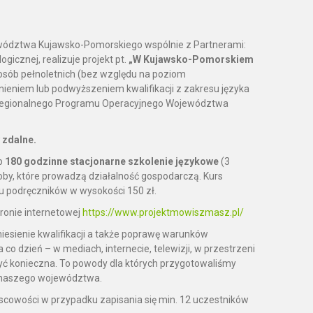
wództwa Kujawsko-Pomorskiego wspólnie z Partnerami:
icznej, realizuje projekt pt.
„W Kujawsko-Pomorskiem
o osób pełnoletnich (bez względu na poziom
nieniem lub podwyższeniem kwalifikacji z zakresu języka
.1 Regionalnego Programu Operacyjnego Województwa
y zdalne.
b
180 godzinne stacjonarne szkolenie językowe
(3
soby, które prowadzą działalność gospodarczą. Kurs
pu podręczników w wysokości 150 zł.
ronie internetowej
https://www.projektmowiszmasz.pl/
iesienie kwalifikacji a także poprawę warunków
co dzień – w mediach, internecie, telewizji, w przestrzeni
być konieczna. To powody dla których przygotowaliśmy
w naszego województwa.
ejscowości w przypadku zapisania się min. 12 uczestników