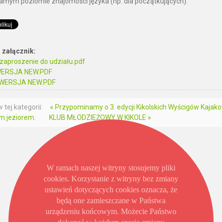
amym poziomie znajomości języka (np. dla początkujących).
 załącznik:
 zaproszenie do udziału.pdf
 WERSJA NEW.PDF
 WERSJA NEW.PDF
 tej kategorii:
« Przypominamy o 3. edycji Kikolskich Wyścigów Kajakowy
im jeziorem.
KLUB MŁODZIEŻOWY W KIKOLE »
W ramach naszej witryny stosujemy pliki
cookies. Korzystanie z witryny bez zmiany
ustawień dotyczących cookies oznacza, że
będą one zamieszczane w Państwa
urządzeniu końcowym. Możecie Państwo