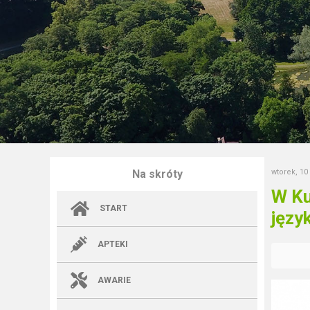
Na skróty
wtorek, 10
W Ku
START
języ
APTEKI
AWARIE