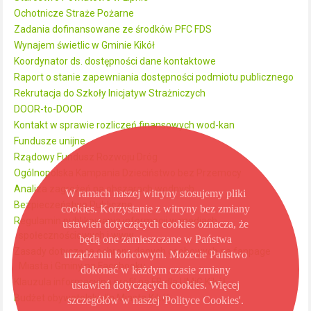
Ochotnicze Straże Pożarne
Zadania dofinansowane ze środków PFC FDS
Wynajem świetlic w Gminie Kikół
Koordynator ds. dostępności dane kontaktowe
Raport o stanie zapewniania dostępności podmiotu publicznego
Rekrutacja do Szkoły Inicjatyw Strażniczych
DOOR-to-DOOR
Kontakt w sprawie rozliczeń finansowych wod-kan
Fundusze unijne
Rządowy Fundusz Rozwoju Dróg
Ogólnopolska Kampania Dzieciństwo bez Przemocy
Analiza zagrożeń na obszarach wodnych
W ramach naszej witryny stosujemy pliki
Bezpieczeństwo Publiczne
cookies. Korzystanie z witryny bez zmiany
Regulamin publikowania informacji w mediach
ustawień dotyczących cookies oznacza, że
społecznościowych i www
będą one zamieszczane w Państwa
Zasady dotyczące ochrony danych osobowych na fanpage
urządzeniu końcowym. Możecie Państwo
Miasta i Gminy na Facebooku
dokonać w każdym czasie zmiany
Klauzula informacyjna profil na FB dla UMiG Kikół
ustawień dotyczących cookies. Więcej
Budżet obywatelski dla Miasta Kikół
szczegółów w naszej 'Polityce Cookies'.