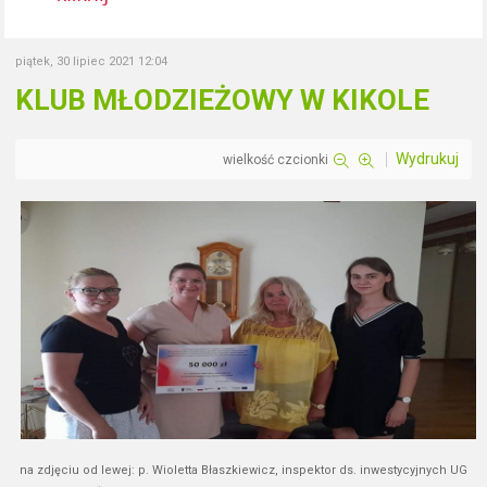
piątek, 30 lipiec 2021 12:04
KLUB MŁODZIEŻOWY W KIKOLE
Wydrukuj
wielkość czcionki
na zdjęciu od lewej: p. Wioletta Błaszkiewicz, inspektor ds. inwestycyjnych UG