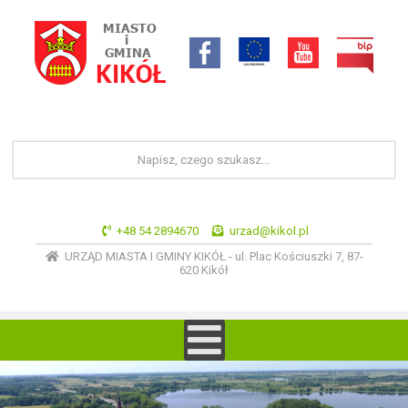
+48 54 2894670
urzad@kikol.pl
URZĄD MIASTA I GMINY KIKÓŁ - ul. Plac Kościuszki 7, 87-
620 Kikół