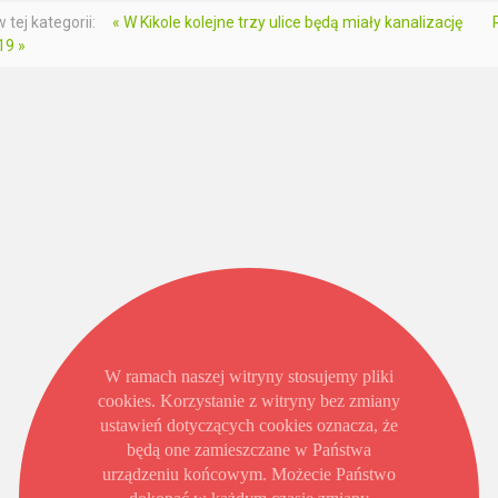
 tej kategorii:
« W Kikole kolejne trzy ulice będą miały kanalizację
19 »
W ramach naszej witryny stosujemy pliki
cookies. Korzystanie z witryny bez zmiany
ustawień dotyczących cookies oznacza, że
będą one zamieszczane w Państwa
urządzeniu końcowym. Możecie Państwo