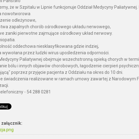
i Państwo
emy, że w Szpitalu w Lipnie funkcjonuje Oddział Medycyny Paliatywnej
ba nowotworowa
zenie odleżynowe,
stwa zapalnych chorób ośrodkowego układu nerwowego,
we zaniki pierwotne zajmujące ośrodkowy układ nerwowy.
miopatia.
olność oddechowa niesklasyfikowana gdzie indziej,
a wywołana przez ludzki wirus upośledzenia odporności.
Medycyny Paliatywnej obejmuje wszechstronną opieką chorych w termin
nie bólu i innych objawów chorobowych, łagodzenie cierpień psychiczn
jącą" poprzez przyjęcie pacjenta z Oddziału na okres do 10 dni.
e świadczenia realizowane w ramach umowy zawartej z Narodowym F
zacji.
telefoniczny - 54 288 0281
 załącznik:
cja.png