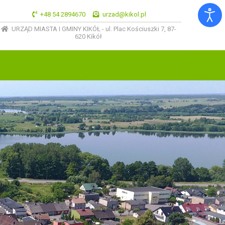
+48 54 2894670
urzad@kikol.pl
URZĄD MIASTA I GMINY KIKÓŁ - ul. Plac Kościuszki 7, 87-
620 Kikół