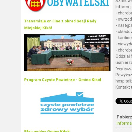
Szanown
Informuj
- choro
- owrzod
Transmisje on-line z obrad Sesji Rady
- następ
Miejskiej Kikół
- układo
- kardio
- niewyd
- chorob
Oddział 
uśmierza
"wyręcza
Powyższ
Program Czyste Powietrze - Gmina Kikół
hospitali
Kontakt 
Pobierz
informa
Plan ogólny Gminy Kikół