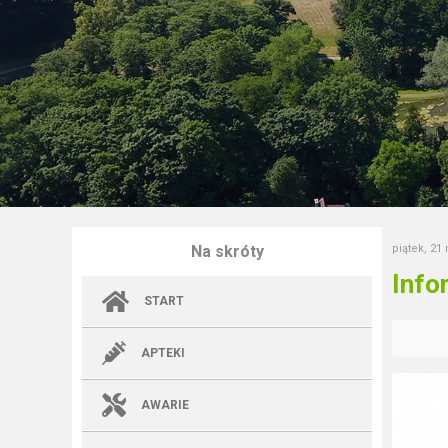
Na skróty
piątek, 21
Info
START
APTEKI
AWARIE