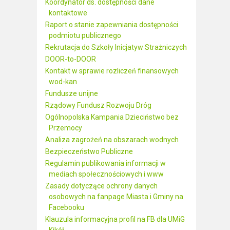
Koordynator ds. dostępności dane
kontaktowe
Raport o stanie zapewniania dostępności
podmiotu publicznego
Rekrutacja do Szkoły Inicjatyw Strażniczych
DOOR-to-DOOR
Kontakt w sprawie rozliczeń finansowych
wod-kan
Fundusze unijne
Rządowy Fundusz Rozwoju Dróg
Ogólnopolska Kampania Dzieciństwo bez
Przemocy
Analiza zagrożeń na obszarach wodnych
Bezpieczeństwo Publiczne
Regulamin publikowania informacji w
mediach społecznościowych i www
Zasady dotyczące ochrony danych
osobowych na fanpage Miasta i Gminy na
Facebooku
Klauzula informacyjna profil na FB dla UMiG