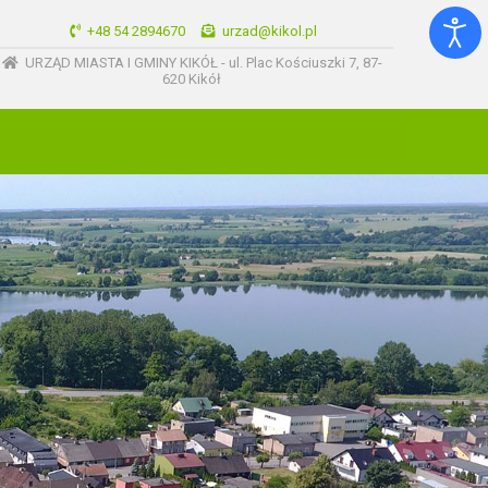
+48 54 2894670
urzad@kikol.pl
URZĄD MIASTA I GMINY KIKÓŁ - ul. Plac Kościuszki 7, 87-
620 Kikół