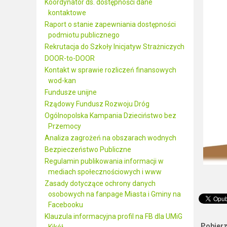
Koordynator ds. dostępności dane
kontaktowe
Raport o stanie zapewniania dostępności
podmiotu publicznego
Rekrutacja do Szkoły Inicjatyw Strażniczych
DOOR-to-DOOR
Kontakt w sprawie rozliczeń finansowych
wod-kan
Fundusze unijne
Rządowy Fundusz Rozwoju Dróg
Ogólnopolska Kampania Dzieciństwo bez
Przemocy
Analiza zagrożeń na obszarach wodnych
Bezpieczeństwo Publiczne
Regulamin publikowania informacji w
mediach społecznościowych i www
Zasady dotyczące ochrony danych
osobowych na fanpage Miasta i Gminy na
Facebooku
Klauzula informacyjna profil na FB dla UMiG
Pobierz