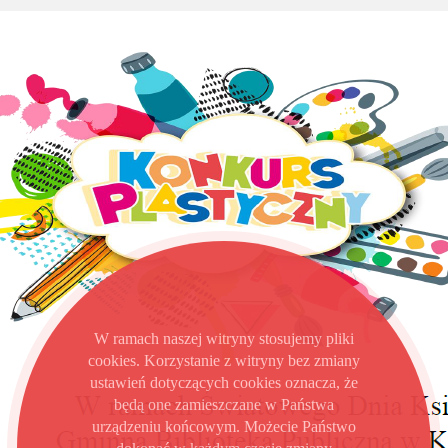
W ramach naszej witryny stosujemy pliki
cookies. Korzystanie z witryny bez zmiany
ustawień dotyczących cookies oznacza, że
będą one zamieszczane w Państwa
urządzeniu końcowym. Możecie Państwo