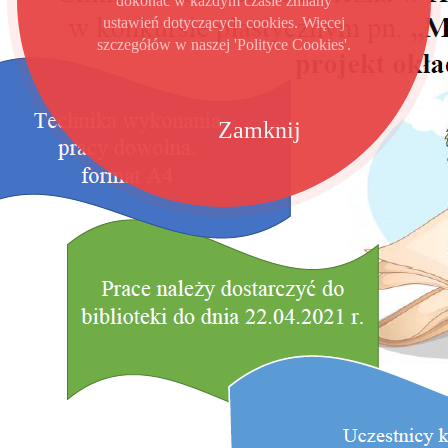
dokonać w każdym czasie zmiany
ustawień dotyczących cookies. Więcej
szczegółów w naszej 'Polityce Cookies'.
Zamknij