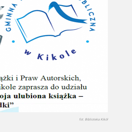
fot. Biblioteka Kikół