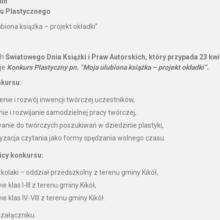
in
u Plastycznego
biona książka – projekt okładki”
h
Światowego Dnia Książki i Praw Autorskich, który przypada 23 kwie
je
Konkurs Plastyczny pn.
“Moja ulubiona książka – projekt okładki”.
nkursu:
nie i rozwój inwencji twórczej uczestników,
ie i rozwijanie samodzielnej pracy twórczej,
wanie do twórczych poszukiwań w dziedzinie plastyki,
yzacja czytania jako formy spędzania wolnego czasu.
icy konkursu:
kolaki – oddział przedszkolny z terenu gminy Kikół,
e klas I-III z terenu gminy Kikół,
e klas IV-VIII z terenu gminy Kikół.
 załączniku.