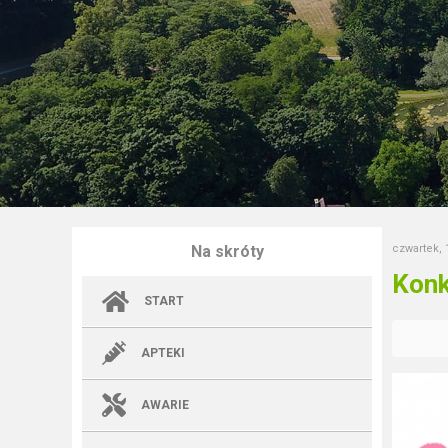
Na skróty
czwartek, 
Konk
START
APTEKI
AWARIE