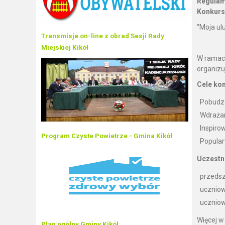
Regulam
Konkurs
“Moja ulu
Transmisje on-line z obrad Sesji Rady
Miejskiej Kikół
W ramac
organizu
Cele ko
Pobudze
Wdrażan
Inspiro
Program Czyste Powietrze - Gmina Kikół
Popular
Uczestn
przedsz
uczniowi
uczniowi
Więcej w
Plan ogólny Gminy Kikół