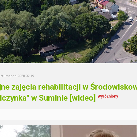
19 listopad 2020 07:19
jne zajęcia rehabilitacji w Środowi
iczynka" w Suminie [wideo]
Wyróżniony