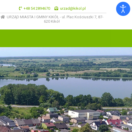
+48 54 2894670
urzad@kikol.pl
URZĄD MIASTA I GMINY KIKÓŁ - ul. Plac Kościuszki 7, 87-
620 Kikół