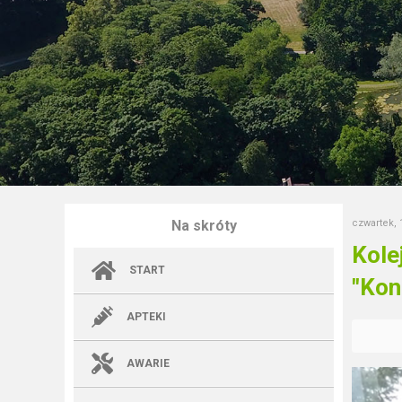
Na skróty
czwartek, 
Kole
START
"Kon
APTEKI
AWARIE