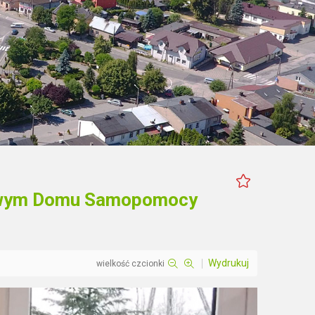
skowym Domu Samopomocy
Wydrukuj
wielkość czcionki