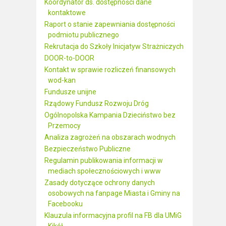
Koordynator ds. dostępności dane
kontaktowe
Raport o stanie zapewniania dostępności
podmiotu publicznego
Rekrutacja do Szkoły Inicjatyw Strażniczych
DOOR-to-DOOR
Kontakt w sprawie rozliczeń finansowych
wod-kan
Fundusze unijne
Rządowy Fundusz Rozwoju Dróg
Ogólnopolska Kampania Dzieciństwo bez
Przemocy
Analiza zagrożeń na obszarach wodnych
Bezpieczeństwo Publiczne
Regulamin publikowania informacji w
mediach społecznościowych i www
Zasady dotyczące ochrony danych
osobowych na fanpage Miasta i Gminy na
Facebooku
Klauzula informacyjna profil na FB dla UMiG