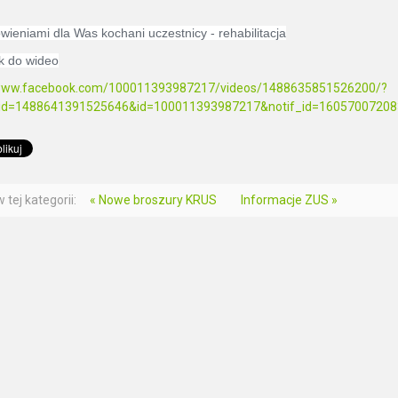
wieniami dla Was kochani uczestnicy - rehabilitacja
ink do wideo
/www.facebook.com/100011393987217/videos/1488635851526200/?
bid=1488641391525646&id=100011393987217&notif_id=160570072083
 tej kategorii:
« Nowe broszury KRUS
Informacje ZUS »