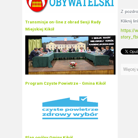
Z pozdro
Kliknij l
Transmisje on-line z obrad Sesji Rady
Miejskiej Kikół
https:/
story_f
Więcej w
Program Czyste Powietrze - Gmina Kikół
Plan ogólny Gminy Kikół