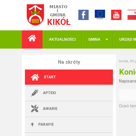
AKTUALNOŚCI
GMINA
URZĄD M
Na skróty
środa, 03 
Koni
START
Napisan
APTEKI
Oceń ten
AWARIE
PARAFIE