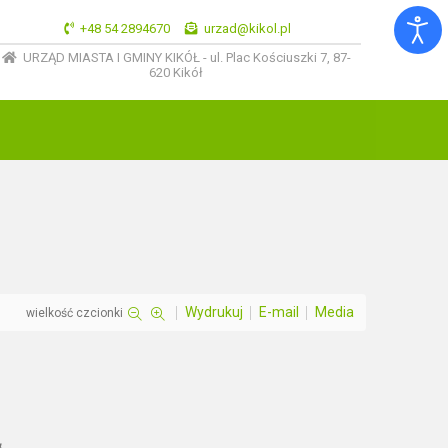
+48 54 2894670
urzad@kikol.pl
URZĄD MIASTA I GMINY KIKÓŁ - ul. Plac Kościuszki 7, 87-
620 Kikół
Wydrukuj
E-mail
Media
wielkość czcionki