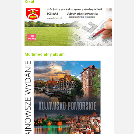
Kikół
Multimedialny album