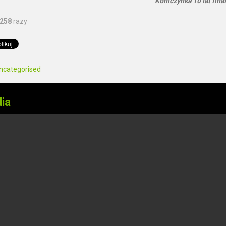
Koniczynka 10 lat finał
258
razy
ncategorised
ia