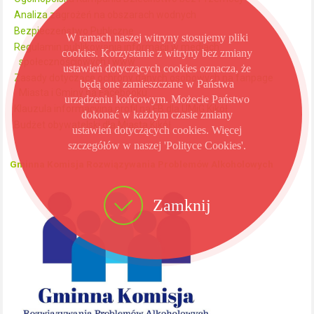
Analiza zagrożeń na obszarach wodnych
Bezpieczeństwo Publiczne
W ramach naszej witryny stosujemy pliki
Regulamin publikowania informacji w mediach
cookies. Korzystanie z witryny bez zmiany
społecznościowych i www
ustawień dotyczących cookies oznacza, że
Zasady dotyczące ochrony danych osobowych na fanpage
będą one zamieszczane w Państwa
Miasta i Gminy na Facebooku
urządzeniu końcowym. Możecie Państwo
Klauzula informacyjna profil na FB dla UMiG Kikół
dokonać w każdym czasie zmiany
Budżet obywatelski dla Miasta Kikół
ustawień dotyczących cookies. Więcej
szczegółów w naszej 'Polityce Cookies'.
Gminna Komisja Rozwiązywania Problemów Alkoholowych
Zamknij