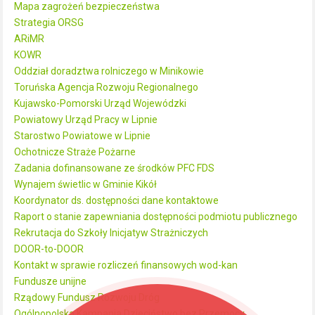
Mapa zagrożeń bezpieczeństwa
Strategia ORSG
ARiMR
KOWR
Oddział doradztwa rolniczego w Minikowie
Toruńska Agencja Rozwoju Regionalnego
Kujawsko-Pomorski Urząd Wojewódzki
Powiatowy Urząd Pracy w Lipnie
Starostwo Powiatowe w Lipnie
Ochotnicze Straże Pożarne
Zadania dofinansowane ze środków PFC FDS
Wynajem świetlic w Gminie Kikół
Koordynator ds. dostępności dane kontaktowe
Raport o stanie zapewniania dostępności podmiotu publicznego
Rekrutacja do Szkoły Inicjatyw Strażniczych
DOOR-to-DOOR
Kontakt w sprawie rozliczeń finansowych wod-kan
Fundusze unijne
Rządowy Fundusz Rozwoju Dróg
Ogólnopolska Kampania Dzieciństwo bez Przemocy