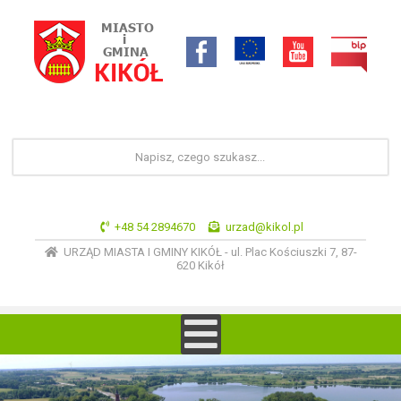
+48 54 2894670
urzad@kikol.pl
URZĄD MIASTA I GMINY KIKÓŁ - ul. Plac Kościuszki 7, 87-
620 Kikół