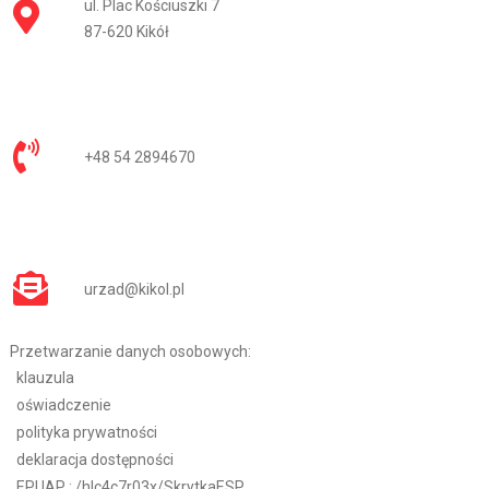
ul. Plac Kościuszki 7
87-620 Kikół
+48 54 2894670
urzad@kikol.pl
Przetwarzanie danych osobowych:
klauzula
oświadczenie
polityka prywatności
deklaracja dostępności
EPUAP :
/hlc4c7r03x/SkrytkaESP