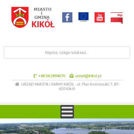
+48 54 2894670
urzad@kikol.pl
URZĄD MIASTA I GMINY KIKÓŁ - ul. Plac Kościuszki 7, 87-
620 Kikół