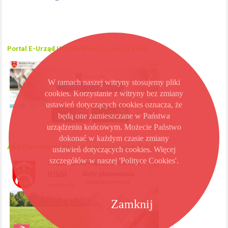
Portal E-Urząd Urzędu Miasta i Gminy Kikół
W ramach naszej witryny stosujemy pliki
cookies. Korzystanie z witryny bez zmiany
ustawień dotyczących cookies oznacza, że
będą one zamieszczane w Państwa
urządzeniu końcowym. Możecie Państwo
dokonać w każdym czasie zmiany
Akty Planowania Przestrzennego Gminy Kikół
ustawień dotyczących cookies. Więcej
szczegółów w naszej 'Polityce Cookies'.
Zamknij