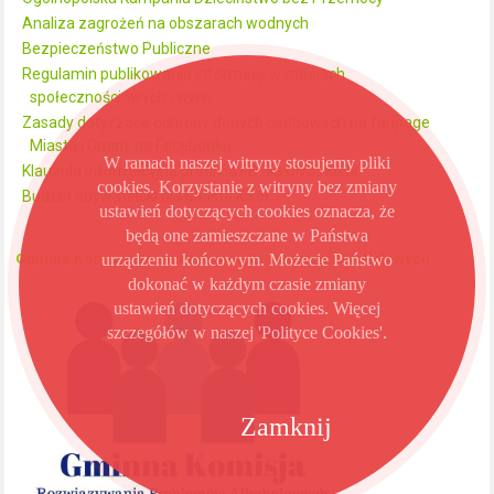
Analiza zagrożeń na obszarach wodnych
Bezpieczeństwo Publiczne
Regulamin publikowania informacji w mediach
społecznościowych i www
Zasady dotyczące ochrony danych osobowych na fanpage
Miasta i Gminy na Facebooku
W ramach naszej witryny stosujemy pliki
Klauzula informacyjna profil na FB dla UMiG Kikół
cookies. Korzystanie z witryny bez zmiany
Budżet obywatelski dla Miasta Kikół
ustawień dotyczących cookies oznacza, że
będą one zamieszczane w Państwa
urządzeniu końcowym. Możecie Państwo
Gminna Komisja Rozwiązywania Problemów Alkoholowych
dokonać w każdym czasie zmiany
ustawień dotyczących cookies. Więcej
szczegółów w naszej 'Polityce Cookies'.
Zamknij