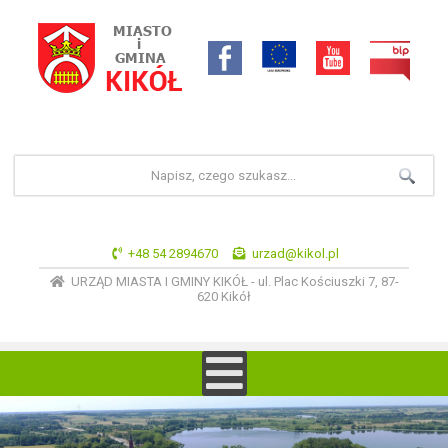
+48 54 2894670
urzad@kikol.pl
URZĄD MIASTA I GMINY KIKÓŁ - ul. Plac Kościuszki 7, 87-
620 Kikół