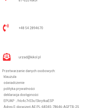
87-620 Kikół
+48 54 2894670
urzad@kikol.pl
Przetwarzanie danych osobowych:
klauzula
oświadczenie
polityka prywatności
deklaracja dostępności
EPUAP :
/hlc4c7r03x/SkrytkaESP
Adres E-doręczeń AE:PL-68345-78646-AGFTB-25