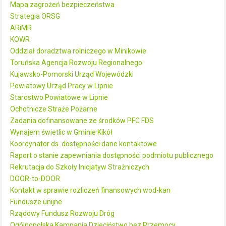
Mapa zagrożeń bezpieczeństwa
Strategia ORSG
ARiMR
KOWR
Oddział doradztwa rolniczego w Minikowie
Toruńska Agencja Rozwoju Regionalnego
Kujawsko-Pomorski Urząd Wojewódzki
Powiatowy Urząd Pracy w Lipnie
Starostwo Powiatowe w Lipnie
Ochotnicze Straże Pożarne
Zadania dofinansowane ze środków PFC FDS
Wynajem świetlic w Gminie Kikół
Koordynator ds. dostępności dane kontaktowe
Raport o stanie zapewniania dostępności podmiotu publicznego
Rekrutacja do Szkoły Inicjatyw Strażniczych
DOOR-to-DOOR
Kontakt w sprawie rozliczeń finansowych wod-kan
Fundusze unijne
Rządowy Fundusz Rozwoju Dróg
Ogólnopolska Kampania Dzieciństwo bez Przemocy