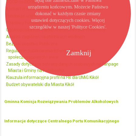
będą one zamieszczane w Państwa
DOOR-to-DOOR
urządzeniu końcowym. Możecie Państwo
Kontakt w sprawie rozliczeń finansowych wod-kan
dokonać w każdym czasie zmiany
Fundusze unijne
ustawień dotyczących cookies. Więcej
Rządowy Fundusz Rozwoju Dróg
szczegółów w naszej 'Polityce Cookies'.
Ogólnopolska Kampania Dzieciństwo bez Przemocy
Analiza zagrożeń na obszarach wodnych
Bezpieczeństwo Publiczne
Regulamin publikowania informacji w mediach
Zamknij
społecznościowych i www
Zasady dotyczące ochrony danych osobowych na fanpage
Miasta i Gminy na Facebooku
Klauzula informacyjna profil na FB dla UMiG Kikół
Budżet obywatelski dla Miasta Kikół
Gminna Komisja Rozwiązywania Problemów Alkoholowych
Informacje dotyczące Centralnego Portu Komunikacyjnego