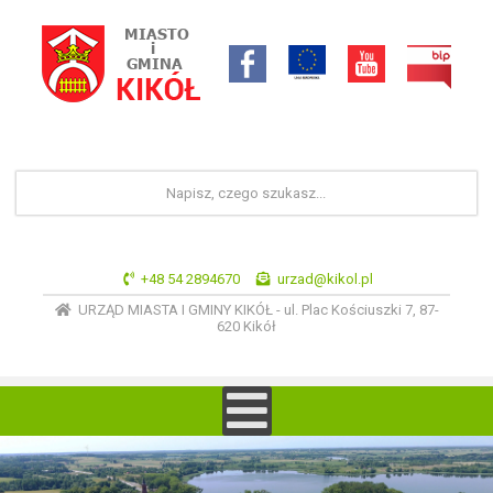
+48 54 2894670
urzad@kikol.pl
URZĄD MIASTA I GMINY KIKÓŁ - ul. Plac Kościuszki 7, 87-
620 Kikół