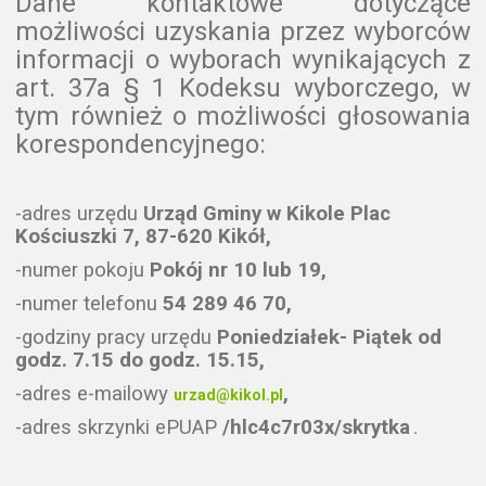
Dane kontaktowe dotyczące
możliwości uzyskania przez wyborców
informacji o wyborach wynikających z
art. 37a § 1 Kodeksu wyborczego, w
tym również o możliwości głosowania
korespondencyjnego:
-adres urzędu
Urząd Gminy w Kikole Plac
Kościuszki 7, 87-620 Kikół,
-numer pokoju
Pokój nr 10 lub 19,
-numer telefonu
54 289 46 70,
-godziny pracy urzędu
Poniedziałek- Piątek od
godz. 7.15 do godz. 15.15,
-adres e-mailowy
,
urzad@kikol.pl
-adres skrzynki ePUAP
/hlc4c7r03x/skrytka
.