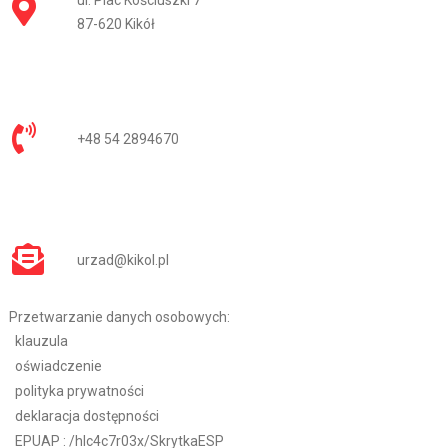
ul. Plac Kościuszki 7
87-620 Kikół
+48 54 2894670
urzad@kikol.pl
Przetwarzanie danych osobowych:
klauzula
oświadczenie
polityka prywatności
deklaracja dostępności
EPUAP :
/hlc4c7r03x/SkrytkaESP