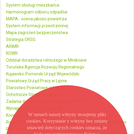
System obsługi mieszkańca
Harmonogram odbioru odpadów
MAPA - ocena jakości powietrza
System informacji przestrzennej
Mapa zagrożeń bezpieczeństwa
Strategia ORSG
ARiMR
KOWR
Oddział doradztwa rolniczego w Minikowie
Toruńska Agencja Rozwoju Regionalnego
Kujawsko-Pomorski Urząd Wojewódzki
Powiatowy Urząd Pracy w Lipnie
Starostwo Powiatowe w Lipnie
Ochotnicze Straże Pożarne
Zadania dofinansowane ze środków PFC FDS
Wynajem świetlic w Gminie Kikół
W ramach naszej witryny stosujemy pliki
Koordynator ds. dostępności dane kontaktowe
cookies. Korzystanie z witryny bez zmiany
Raport o stanie zapewniania dostępności podmiotu publicznego
ustawień dotyczących cookies oznacza, że
Rekrutacja do Szkoły Inicjatyw Strażniczych