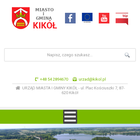
+48 54 2894670
urzad@kikol.pl
URZĄD MIASTA I GMINY KIKÓŁ - ul. Plac Kościuszki 7, 87-
620 Kikół