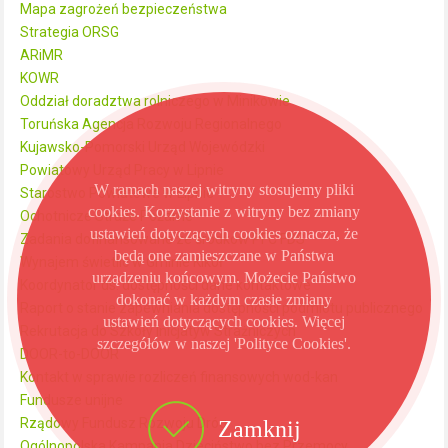
Mapa zagrożeń bezpieczeństwa
Strategia ORSG
ARiMR
KOWR
Oddział doradztwa rolniczego w Minikowie
Toruńska Agencja Rozwoju Regionalnego
Kujawsko-Pomorski Urząd Wojewódzki
Powiatowy Urząd Pracy w Lipnie
W ramach naszej witryny stosujemy pliki
Starostwo Powiatowe w Lipnie
cookies. Korzystanie z witryny bez zmiany
Ochotnicze Straże Pożarne
ustawień dotyczących cookies oznacza, że
Zadania dofinansowane ze środków PFC FDS
będą one zamieszczane w Państwa
Wynajem świetlic w Gminie Kikół
urządzeniu końcowym. Możecie Państwo
Koordynator ds. dostępności dane kontaktowe
dokonać w każdym czasie zmiany
Raport o stanie zapewniania dostępności podmiotu publicznego
ustawień dotyczących cookies. Więcej
Rekrutacja do Szkoły Inicjatyw Strażniczych
szczegółów w naszej 'Polityce Cookies'.
DOOR-to-DOOR
Kontakt w sprawie rozliczeń finansowych wod-kan
Fundusze unijne
Rządowy Fundusz Rozwoju Dróg
Zamknij
Ogólnopolska Kampania Dzieciństwo bez Przemocy