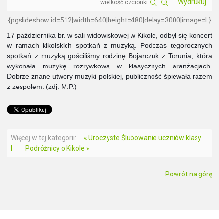
Wydrukuj
wielkość czcionki
{pgslideshow id=512|width=640|height=480|delay=3000|image=L}
17 października br. w sali widowiskowej w Kikole, odbył się koncert
w ramach kikolskich spotkań z muzyką. Podczas tegorocznych
spotkań z muzyką gościliśmy rodzinę Bojarczuk z Torunia, która
wykonała muzykę rozrywkową w klasycznych aranżacjach.
Dobrze znane utwory muzyki polskiej, publiczność śpiewała razem
z zespołem. (zdj. M.P.)
Więcej w tej kategorii:
« Uroczyste Ślubowanie uczniów klasy
I
Podróżnicy o Kikole »
Powrót na górę