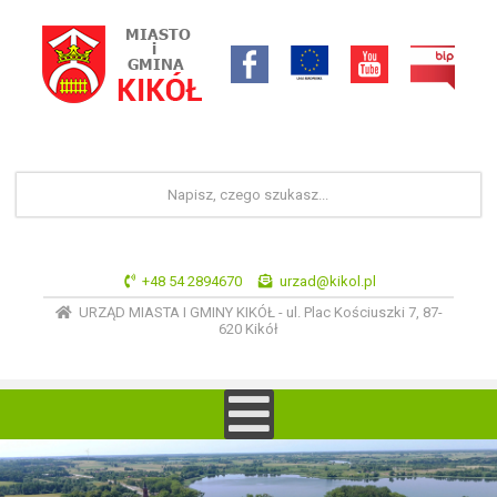
+48 54 2894670
urzad@kikol.pl
URZĄD MIASTA I GMINY KIKÓŁ - ul. Plac Kościuszki 7, 87-
620 Kikół