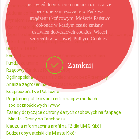
ustawień dotyczących cookies oznacza, że
Ochotnicze Straże Pożarne
będą one zamieszczane w Państwa
Zadania dofinansowane ze środków PFC FDS
urządzeniu końcowym. Możecie Państwo
Wynajem świetlic w Gminie Kikół
dokonać w każdym czasie zmiany
Koordynator ds. dostępności dane kontaktowe
ustawień dotyczących cookies. Więcej
Raport o stanie zapewniania dostępności podmiotu publicznego
szczegółów w naszej 'Polityce Cookies'.
Rekrutacja do Szkoły Inicjatyw Strażniczych
DOOR-to-DOOR
Kontakt w sprawie rozliczeń finansowych wod-kan
Fundusze unijne
Zamknij
Rządowy Fundusz Rozwoju Dróg
Ogólnopolska Kampania Dzieciństwo bez Przemocy
Analiza zagrożeń na obszarach wodnych
Bezpieczeństwo Publiczne
Regulamin publikowania informacji w mediach
społecznościowych i www
Zasady dotyczące ochrony danych osobowych na fanpage
Miasta i Gminy na Facebooku
Klauzula informacyjna profil na FB dla UMiG Kikół
Budżet obywatelski dla Miasta Kikół