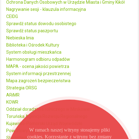
Ochrona Danych Osobowych w Urzędzie Miasta i Gminy Kikół
Nagrywanie sesji - klauzula informacyjna
CEIDG
Sprawdź status dowodu osobistego
Sprawdź status paszportu
Niebieska linia
Biblioteka i Ośrodek Kultury
System obsługi mieszkańca
Harmonogram odbioru odpadów
MAPA - ocena jakości powietrza
System informacji przestrzennej
Mapa zagrożeń bezpieczeństwa
Strategia ORSG
ARiMR
KOWR
Oddział doradztwa rolniczego w Minikowie
Toruńska Agencja Rozwoju Regionalnego
Kujawsko-Pomorski Urząd Wojewódzki
W ramach naszej witryny stosujemy pliki
Powiatowy Urząd Pracy w Lipnie
cookies. Korzystanie z witryny bez zmiany
Starostwo Powiatowe w Lipnie