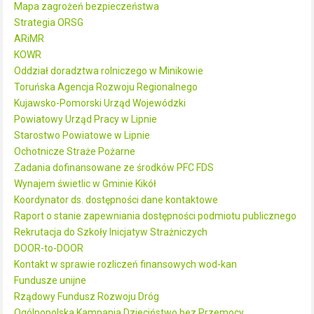
Mapa zagrożeń bezpieczeństwa
Strategia ORSG
ARiMR
KOWR
Oddział doradztwa rolniczego w Minikowie
Toruńska Agencja Rozwoju Regionalnego
Kujawsko-Pomorski Urząd Wojewódzki
Powiatowy Urząd Pracy w Lipnie
Starostwo Powiatowe w Lipnie
Ochotnicze Straże Pożarne
Zadania dofinansowane ze środków PFC FDS
Wynajem świetlic w Gminie Kikół
Koordynator ds. dostępności dane kontaktowe
Raport o stanie zapewniania dostępności podmiotu publicznego
Rekrutacja do Szkoły Inicjatyw Strażniczych
DOOR-to-DOOR
Kontakt w sprawie rozliczeń finansowych wod-kan
Fundusze unijne
Rządowy Fundusz Rozwoju Dróg
Ogólnopolska Kampania Dzieciństwo bez Przemocy