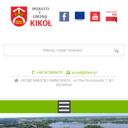
+48 54 2894670
urzad@kikol.pl
URZĄD MIASTA I GMINY KIKÓŁ - ul. Plac Kościuszki 7, 87-
620 Kikół