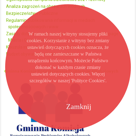
Analiza zagrożeń na obszarach wodnych
Bezpieczeństwo Publiczne
Regulamin publikowania informacji w mediach
społecznościowych i www
Zasady dotyczące ochrony danych osobowych na fanpage
W ramach naszej witryny stosujemy pliki
Miasta i Gminy na Facebooku
cookies. Korzystanie z witryny bez zmiany
Klauzula informacyjna profil na FB dla UMiG Kikół
ustawień dotyczących cookies oznacza, że
będą one zamieszczane w Państwa
Budżet obywatelski dla Miasta Kikół
urządzeniu końcowym. Możecie Państwo
dokonać w każdym czasie zmiany
Gminna Komisja Rozwiązywania Problemów Alkoholowych
ustawień dotyczących cookies. Więcej
szczegółów w naszej 'Polityce Cookies'.
Zamknij