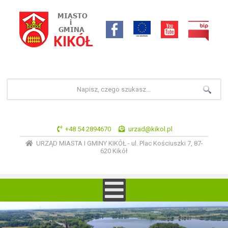
+48 54 2894670
urzad@kikol.pl
URZĄD MIASTA I GMINY KIKÓŁ - ul. Plac Kościuszki 7, 87-
620 Kikół