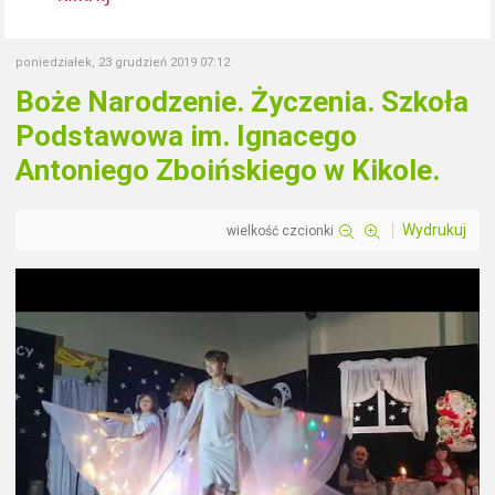
poniedziałek, 23 grudzień 2019 07:12
Boże Narodzenie. Życzenia. Szkoła
Podstawowa im. Ignacego
Antoniego Zboińskiego w Kikole.
Wydrukuj
wielkość czcionki