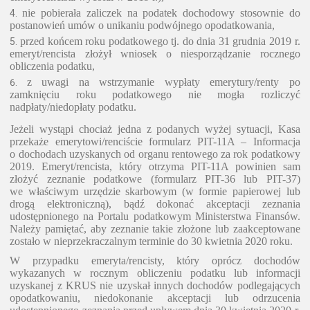
nie pobierała zaliczek na podatek dochodowy stosownie do
postanowień umów o unikaniu podwójnego opodatkowania,
przed końcem roku podatkowego tj. do dnia 31 grudnia 2019 r.
emeryt/rencista złożył wniosek o niesporządzanie rocznego
obliczenia podatku,
z uwagi na wstrzymanie wypłaty emerytury/renty po
zamknięciu roku podatkowego nie mogła rozliczyć
nadpłaty/niedopłaty podatku.
Jeżeli wystąpi chociaż jedna z podanych wyżej sytuacji, Kasa
przekaże emerytowi/renciście formularz PIT-11A – Informacja
o dochodach uzyskanych od organu rentowego za rok podatkowy
2019. Emeryt/rencista, który otrzyma PIT-11A powinien sam
złożyć zeznanie podatkowe (formularz PIT-36 lub PIT-37)
we właściwym urzędzie skarbowym (w formie papierowej lub
drogą elektroniczną), bądź dokonać akceptacji zeznania
udostępnionego na Portalu podatkowym Ministerstwa Finansów.
Należy pamiętać, aby zeznanie takie złożone lub zaakceptowane
zostało w nieprzekraczalnym terminie do 30 kwietnia 2020 roku.
W przypadku emeryta/rencisty, który oprócz dochodów
wykazanych w rocznym obliczeniu podatku lub informacji
uzyskanej z KRUS nie uzyskał innych dochodów podlegających
opodatkowaniu, niedokonanie akceptacji lub odrzucenia