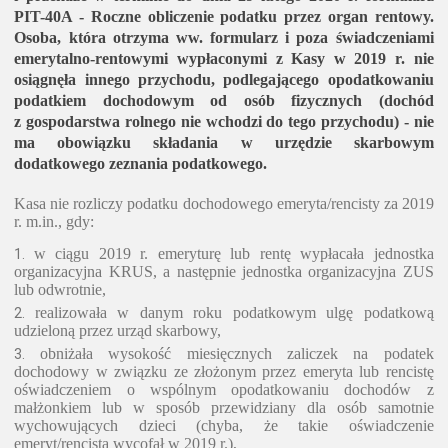
PIT-40A - Roczne obliczenie podatku przez organ rentowy.
Osoba, która otrzyma ww. formularz i poza świadczeniami
emerytalno-rentowymi wypłaconymi z Kasy w 2019 r. nie
osiągnęła innego przychodu, podlegającego opodatkowaniu
podatkiem dochodowym od osób fizycznych (dochód
z gospodarstwa rolnego nie wchodzi do tego przychodu) - nie
ma obowiązku składania w urzędzie skarbowym
dodatkowego zeznania podatkowego.
Kasa nie rozliczy podatku dochodowego emeryta/rencisty za 2019
r. m.in., gdy:
w ciągu 2019 r. emeryturę lub rentę wypłacała jednostka
organizacyjna KRUS, a następnie jednostka organizacyjna ZUS
lub odwrotnie,
realizowała w danym roku podatkowym ulgę podatkową
udzieloną przez urząd skarbowy,
obniżała wysokość miesięcznych zaliczek na podatek
dochodowy w związku ze złożonym przez emeryta lub rencistę
oświadczeniem o wspólnym opodatkowaniu dochodów z
małżonkiem lub w sposób przewidziany dla osób samotnie
wychowujących dzieci (chyba, że takie oświadczenie
emeryt/rencista wycofał w 2019 r.),