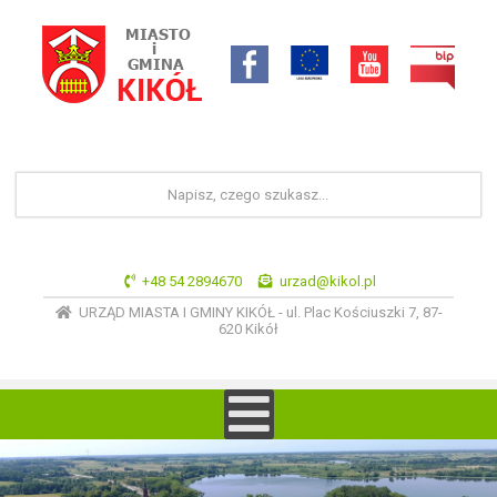
+48 54 2894670
urzad@kikol.pl
URZĄD MIASTA I GMINY KIKÓŁ - ul. Plac Kościuszki 7, 87-
620 Kikół