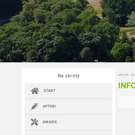
Na skróty
wtorek, 30
INF
START
APTEKI
AWARIE