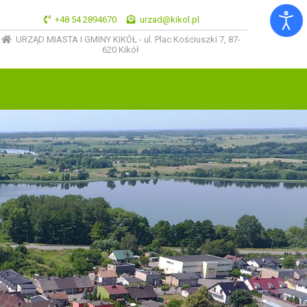
+48 54 2894670
urzad@kikol.pl
URZĄD MIASTA I GMINY KIKÓŁ - ul. Plac Kościuszki 7, 87-
620 Kikół