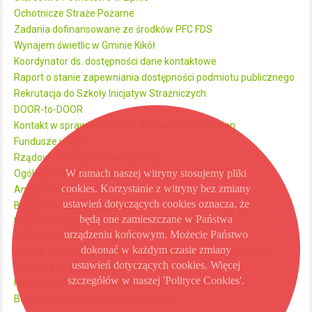
Ochotnicze Straże Pożarne
Zadania dofinansowane ze środków PFC FDS
Wynajem świetlic w Gminie Kikół
Koordynator ds. dostępności dane kontaktowe
Raport o stanie zapewniania dostępności podmiotu publicznego
Rekrutacja do Szkoły Inicjatyw Strażniczych
DOOR-to-DOOR
Kontakt w sprawie rozliczeń finansowych wod-kan
Fundusze unijne
Rządowy Fundusz Rozwoju Dróg
W ramach naszej witryny stosujemy pliki
Ogólnopolska Kampania Dzieciństwo bez Przemocy
cookies. Korzystanie z witryny bez zmiany
Analiza zagrożeń na obszarach wodnych
ustawień dotyczących cookies oznacza, że
Bezpieczeństwo Publiczne
będą one zamieszczane w Państwa
Regulamin publikowania informacji w mediach
urządzeniu końcowym. Możecie Państwo
społecznościowych i www
dokonać w każdym czasie zmiany
Zasady dotyczące ochrony danych osobowych na fanpage
ustawień dotyczących cookies. Więcej
Miasta i Gminy na Facebooku
szczegółów w naszej 'Polityce Cookies'.
Klauzula informacyjna profil na FB dla UMiG Kikół
Budżet obywatelski dla Miasta Kikół