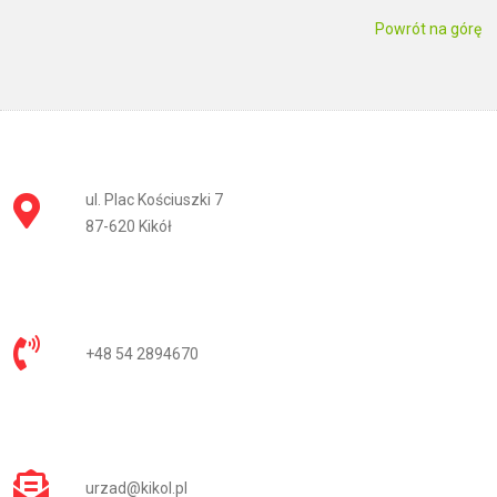
Powrót na górę
ul. Plac Kościuszki 7
87-620 Kikół
+48 54 2894670
urzad@kikol.pl