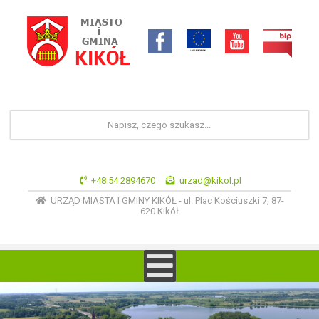
+48 54 2894670
urzad@kikol.pl
URZĄD MIASTA I GMINY KIKÓŁ - ul. Plac Kościuszki 7, 87-
620 Kikół