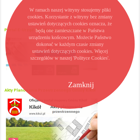
W ramach naszej witryny stosujemy pliki
cookies. Korzystanie z witryny bez zmiany
ustawień dotyczących cookies oznacza, że
Portal E-Urząd Urzędu Miasta i Gminy Kikół
będą one zamieszczane w Państwa
urządzeniu końcowym. Możecie Państwo
dokonać w każdym czasie zmiany
ustawień dotyczących cookies. Więcej
szczegółów w naszej 'Polityce Cookies'.
Zamknij
Akty Planowania Przestrzennego Gminy Kikół