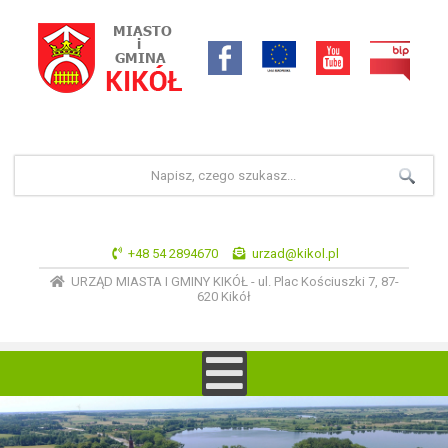
+48 54 2894670
urzad@kikol.pl
URZĄD MIASTA I GMINY KIKÓŁ - ul. Plac Kościuszki 7, 87-
620 Kikół