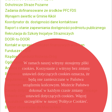
Ochotnicze Straże Pożarne
Zadania dofinansowane ze środków PFC FDS
Wynajem świetlic w Gminie Kikół
Koordynator ds. dostępności dane kontaktowe
Raport o stanie zapewniania dostępności podmiotu publicznego
Rekrutacja do Szkoły Inicjatyw Strażniczych
DOOR-to-DOOR
Kontakt w sprawie rozliczeń finansowych wod-kan
Fundusze unijne
Rządowy Fundusz Rozwoju Dróg
Ogólnopolska Kampania Dzieciństwo bez Przemocy
W ramach naszej witryny stosujemy pliki
Analiza zagrożeń na obszarach wodnych
cookies. Korzystanie z witryny bez zmiany
ustawień dotyczących cookies oznacza, że
Bezpieczeństwo Publiczne
będą one zamieszczane w Państwa
Regulamin publikowania informacji w mediach
urządzeniu końcowym. Możecie Państwo
społecznościowych i www
dokonać w każdym czasie zmiany
Zasady dotyczące ochrony danych osobowych na fanpage
ustawień dotyczących cookies. Więcej
Miasta i Gminy na Facebooku
szczegółów w naszej 'Polityce Cookies'.
Klauzula informacyjna profil na FB dla UMiG Kikół
Budżet obywatelski dla Miasta Kikół