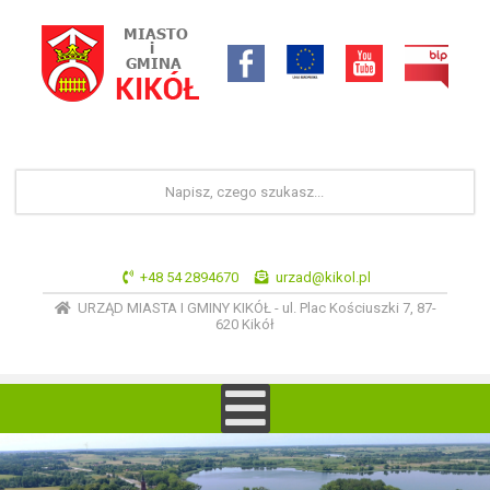
+48 54 2894670
urzad@kikol.pl
URZĄD MIASTA I GMINY KIKÓŁ - ul. Plac Kościuszki 7, 87-
620 Kikół