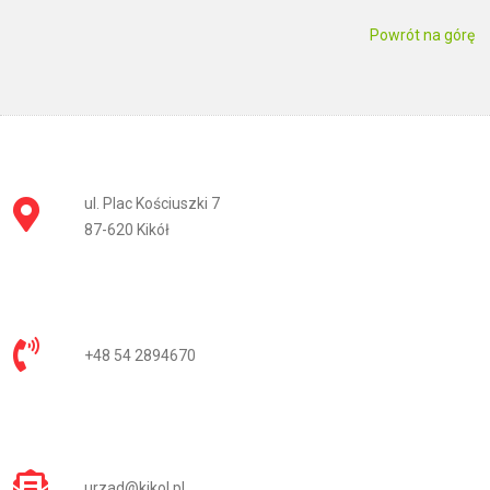
Powrót na górę
ul. Plac Kościuszki 7
87-620 Kikół
+48 54 2894670
urzad@kikol.pl