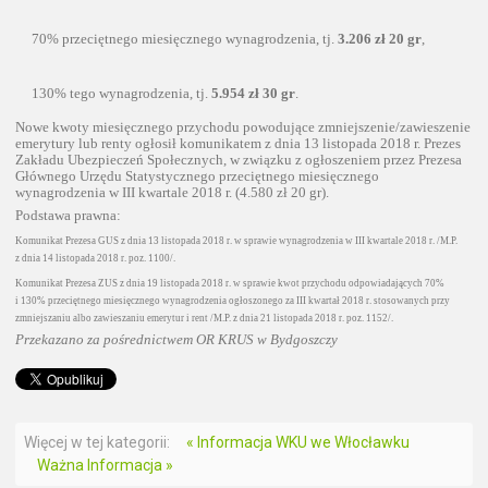
70% przeciętnego miesięcznego wynagrodzenia, tj.
3.206 zł 20 gr
,
130% tego wynagrodzenia, tj.
5.954 zł 30 gr
.
Nowe kwoty miesięcznego przychodu powodujące zmniejszenie/zawieszenie
emerytury lub renty ogłosił komunikatem z dnia 13 listopada 2018 r. Prezes
Zakładu Ubezpieczeń Społecznych, w związku z ogłoszeniem przez Prezesa
Głównego Urzędu Statystycznego przeciętnego miesięcznego
wynagrodzenia w III kwartale 2018 r. (4.580 zł 20 gr).
Podstawa prawna:
Komunikat Prezesa GUS z dnia 13 listopada 2018 r. w sprawie wynagrodzenia w III kwartale 2018 r. /M.P.
z dnia 14 listopada 2018 r. poz. 1100/.
Komunikat Prezesa ZUS z dnia 19 listopada 2018 r. w sprawie kwot przychodu odpowiadających 70%
i 130% przeciętnego miesięcznego wynagrodzenia ogłoszonego za III kwartał 2018 r. stosowanych przy
zmniejszaniu albo zawieszaniu emerytur i rent /M.P. z dnia 21 listopada 2018 r. poz. 1152/.
Przekazano za pośrednictwem OR KRUS w Bydgoszczy
Więcej w tej kategorii:
« Informacja WKU we Włocławku
Ważna Informacja »