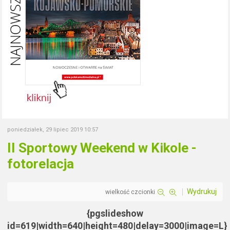
poniedziałek, 29 lipiec 2019 10:57
II Sportowy Weekend w Kikole -
fotorelacja
Wydrukuj
wielkość czcionki
{pgslideshow
id=619|width=640|height=480|delay=3000|image=L}