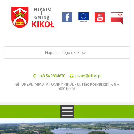
+48 54 2894670
urzad@kikol.pl
URZĄD MIASTA I GMINY KIKÓŁ - ul. Plac Kościuszki 7, 87-
620 Kikół