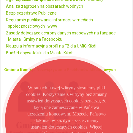
Analiza zagrożeń na obszarach wodnych
Bezpieczeństwo Publiczne
Regulamin publikowania informacji w mediach
społecznościowych i www
Zasady dotyczące ochrony danych osobowych na fanpage
Miasta i Gminy na Facebooku
Klauzula informacyjna profil na FB dla UMiG Kikół
Budżet obywatelski dla Miasta Kikół
Gminna Komisja Rozwiązywania Problemów Alkoholowych
W ramach naszej witryny stosujemy pliki
cookies. Korzystanie z witryny bez zmiany
ustawień dotyczących cookies oznacza, że
będą one zamieszczane w Państwa
urządzeniu końcowym. Możecie Państwo
dokonać w każdym czasie zmiany
ustawień dotyczących cookies. Więcej