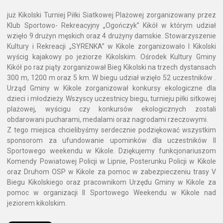
już Kikolski Turniej Piłki Siatkowej Plażowej zorganizowany przez
Klub Sportowo- Rekreacyjny „Ogończyk” Kikół w którym udział
wzięło 9 drużyn męskich oraz 4 drużyny damskie. Stowarzyszenie
Kultury i Rekreacji „SYRENKA” w Kikole zorganizowało I Kikolski
wyścig kajakowy po jeziorze Kikolskim. Ośrodek Kultury Gminy
Kikół po raz piąty zorganizował Bieg Kikolski na trzech dystansach
300 m, 1200 m oraz 5 km. W biegu udział wzięło 52 uczestników .
Urząd Gminy w Kikole zorganizował konkursy ekologiczne dla
dzieci i młodzieży. Wszyscy uczestnicy biegu, turnieju piłki sitkowej
plażowej, wyścigu czy konkursów ekologicznych zostali
obdarowani pucharami, medalami oraz nagrodami rzeczowymi.
Z tego miejsca chcielibyśmy serdecznie podziękować wszystkim
sponsorom za ufundowanie upominków dla uczestników II
Sportowego weekendu w Kikole. Dziękujemy funkcjonariuszom
Komendy Powiatowej Policji w Lipnie, Posterunku Policji w Kikole
oraz Druhom OSP w Kikole za pomoc w zabezpieczeniu trasy V
Biegu Kikolskiego oraz pracownikom Urzędu Gminy w Kikole za
pomoc w organizacji II Sportowego Weekendu w Kikole nad
jeziorem kikolskim.