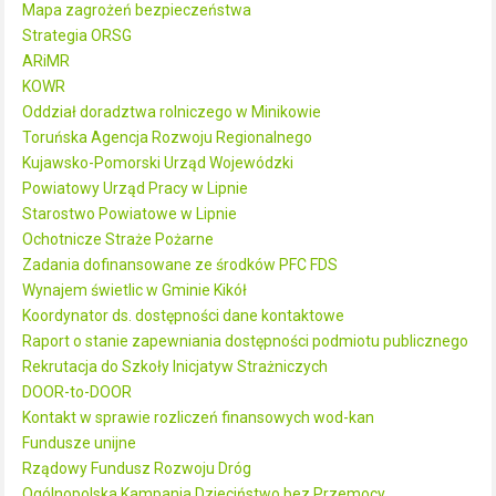
Mapa zagrożeń bezpieczeństwa
Strategia ORSG
ARiMR
KOWR
Oddział doradztwa rolniczego w Minikowie
Toruńska Agencja Rozwoju Regionalnego
Kujawsko-Pomorski Urząd Wojewódzki
Powiatowy Urząd Pracy w Lipnie
Starostwo Powiatowe w Lipnie
Ochotnicze Straże Pożarne
Zadania dofinansowane ze środków PFC FDS
Wynajem świetlic w Gminie Kikół
Koordynator ds. dostępności dane kontaktowe
Raport o stanie zapewniania dostępności podmiotu publicznego
Rekrutacja do Szkoły Inicjatyw Strażniczych
DOOR-to-DOOR
Kontakt w sprawie rozliczeń finansowych wod-kan
Fundusze unijne
Rządowy Fundusz Rozwoju Dróg
Ogólnopolska Kampania Dzieciństwo bez Przemocy