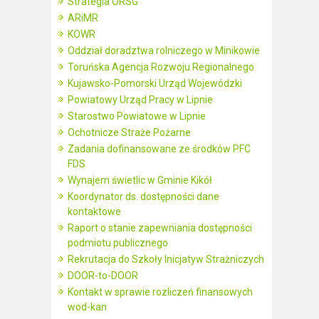
Strategia ORSG
ARiMR
KOWR
Oddział doradztwa rolniczego w Minikowie
Toruńska Agencja Rozwoju Regionalnego
Kujawsko-Pomorski Urząd Wojewódzki
Powiatowy Urząd Pracy w Lipnie
Starostwo Powiatowe w Lipnie
Ochotnicze Straże Pożarne
Zadania dofinansowane ze środków PFC
FDS
Wynajem świetlic w Gminie Kikół
Koordynator ds. dostępności dane
kontaktowe
Raport o stanie zapewniania dostępności
podmiotu publicznego
Rekrutacja do Szkoły Inicjatyw Strażniczych
DOOR-to-DOOR
Kontakt w sprawie rozliczeń finansowych
wod-kan