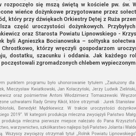
w rozpoczęło się mszą świętą w kościele pw. św. 
cone wieńce dożynkowe przygotowane przez sołectw
d, który przy dźwiękach Orkiestry Dętej z Ruża prz
alsza część uroczystości dożynkowych. Przybyłyc
kiewicz oraz Starosta Powiatu Lipnowskiego - Krzy
ek byli Agnieszka Bocianowska – sołtyska sołectw
 Chrostkowo, którzy wręczyli gospodarzom uroczy
aju, dostatku, szacunku i oddania. Jak każdego r
i poczęstowali zgromadzonych chlebem wypieczonym
ym punktem programu było uhonorowanie tytułem ,,Zasłużony dla P
ek, Mieczysław Kwiatkowski, Jan Kołaczyński, Jerzy Ludwik Zieliński
iewicz oraz pośmiertnie Antoni Włodzimierz Tomaszewski. Wręczone
one uchwałami Rady Gminy Kikół, które otrzymali : Jurek Stanisła
błoński, Benedykt Mędrkiewicz. W trakcie uroczystości dożynkow
iego 2019''. W kategorii produkcja mleczna zwyciężyli Państwo Małg
ii produkcja mleczna pierwsze miejsce należało do Pana Krzysztof
two, warzywnictwo, szkółkarstwo najlepsi byli Państwo Jolanta i Wa
ą. Wszyscy zwycięzcy otrzymali tytuł ,,Rolnik Powiatu Lipnowskiego''