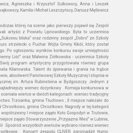
wicz, Agnieszka i Krzysztof Sulkowscy, Anna i Leszek
wajkowscy, Kamila i Michał Leszczyńscy, Dariusz Mętlewicz
dczas której na scenie jako pierwszy pojawił się Zespół
ali artyści z Powiatu Lipnowskiego. Była to uczennica
 „Sukcesu bliska” oraz rodzinny zespół „Dobro” ze Szkoły
urs strzelecki o Puchar Wójta Gminy Kikół, który został
go. Po ogłoszeniu wyników konkursu swoje umiejętności
esienny Liść” oraz Malwina Ziółkowska - uczennica Szkoły
 Swój program artystyczny przygotowała również grupa
ata Kilanowska. Talent do śpiewania i grania na trąbce
wie, absolwent Państwowej Szkoły Muzycznej I stopnia w
ycznej im. Artura Rubinsteina w Bydgoszczy. Jednym z
ajładniejszy wieniec dożynkowy . Komisja konkursowa w
 oceniała wieńce w dwóch kategoriach: wieniec tradycyjny
ectwo Trzcianka, gmina Tłuchowo , II miejsce należało do
GW Chrostkowo, gmina Chrostkowo. Nagrody w tej kategorii
 współczesny I miejsce zajęło Koło Gospodyń w Trutowie,
 miejsce zajęło Stowarzyszenie „Przyjazna Wieś” w Lubinie,
kół . Spośród wszystkich wieńców wybrano również wieniec
rostkowie. Koncert zespołu CLIVER zgromadził tłumy.