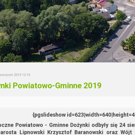
 sierpień 2019 12:16
nki Powiatowo-Gminne 2019
{pgslideshow id=623|width=640|height=
czne Powiatowo - Gminne Dożynki odbyły się 24 sie
tarosta Lipnowski Krzysztof Baranowski oraz Wójt