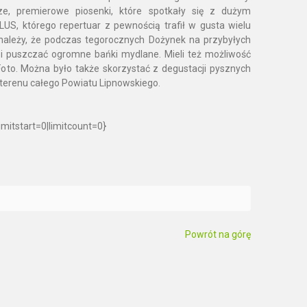
ze, premierowe piosenki, które spotkały się z dużym
LUS, którego repertuar z pewnością trafił w gusta wielu
należy, że podczas tegorocznych Dożynek na przybyłych
h i puszczać ogromne bańki mydlane. Mieli też możliwość
oto. Można było także skorzystać z degustacji pysznych
 terenu całego Powiatu Lipnowskiego.
mitstart=0|limitcount=0}
Powrót na górę