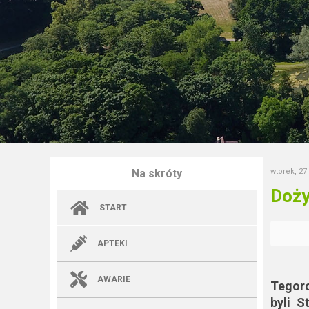
Na skróty
wtorek, 27
Doży
START
APTEKI
AWARIE
Tegoro
byli S