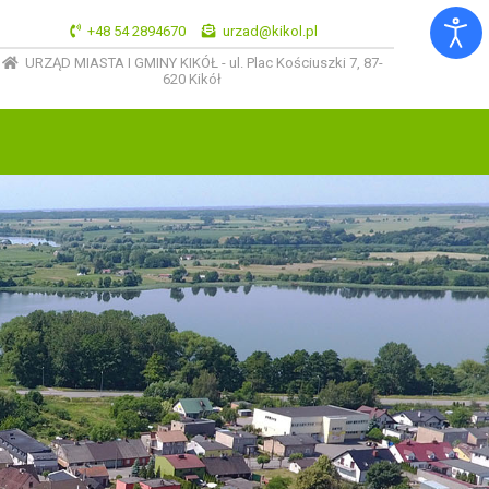
+48 54 2894670
urzad@kikol.pl
URZĄD MIASTA I GMINY KIKÓŁ - ul. Plac Kościuszki 7, 87-
620 Kikół