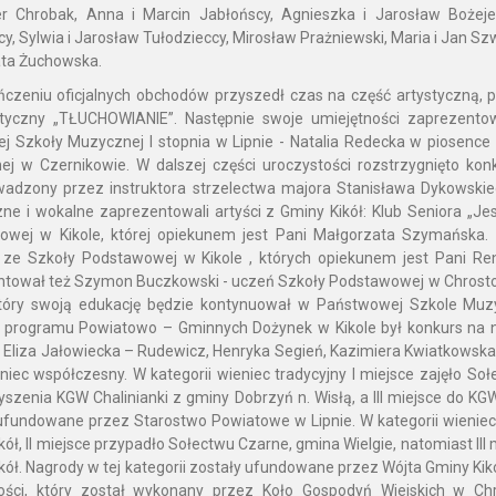
er Chrobak, Anna i Marcin Jabłońscy, Agnieszka i Jarosław Bożeje
y, Sylwia i Jarosław Tułodzieccy, Mirosław Prażniewski, Maria i Jan Sz
ata Żuchowska.
czeniu oficjalnych obchodów przyszedł czas na część artystyczną, po
styczny „TŁUCHOWIANIE”. Następnie swoje umiejętności zaprezentow
ej Szkoły Muzycznej I stopnia w Lipnie - Natalia Redecka w piosence
j w Czernikowie. W dalszej części uroczystości rozstrzygnięto konk
adzony przez instruktora strzelectwa majora Stanisława Dykowskie
zne i wokalne zaprezentowali artyści z Gminy Kikół: Klub Seniora „J
owej w Kikole, której opiekunem jest Pani Małgorzata Szymańska.
ze Szkoły Podstawowej w Kikole , których opiekunem jest Pani Ren
tował też Szymon Buczkowski - uczeń Szkoły Podstawowej w Chrosto
 który swoją edukację będzie kontynuował w Państwowej Szkole Muz
 programu Powiatowo – Gminnych Dożynek w Kikole był konkurs na n
: Eliza Jałowiecka – Rudewicz, Henryka Segień, Kazimiera Kwiatkowska
niec współczesny. W kategorii wieniec tradycyjny I miejsce zajęło Soł
szenia KGW Chalinianki z gminy Dobrzyń n. Wisłą, a III miejsce do K
ufundowane przez Starostwo Powiatowe w Lipnie. W kategorii wieniec
kół, II miejsce przypadło Sołectwu Czarne, gmina Wielgie, natomiast III
kół. Nagrody w tej kategorii zostały ufundowane przez Wójta Gminy Ki
ności, który został wykonany przez Koło Gospodyń Wiejskich w Ch