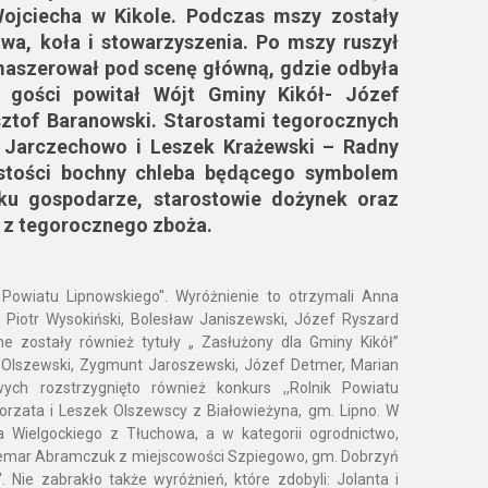
Wojciecha w Kikole. Podczas mszy zostały
a, koła i stowarzyszenia. Po mszy ruszył
emaszerował pod scenę główną, gdzie odbyła
h gości powitał Wójt Gminy Kikół- Józef
sztof Baranowski. Starostami tegorocznych
a Jarczechowo i Leszek Krażewski – Radny
stości bochny chleba będącego symbolem
oku gospodarze, starostowie dożynek oraz
 z tegorocznego zboża.
owiatu Lipnowskiego''. Wyróżnienie to otrzymali Anna
, Piotr Wysokiński, Bolesław Janiszewski, Józef Ryszard
 zostały również tytuły „ Zasłużony dla Gminy Kikół”
w Olszewski, Zygmunt Jaroszewski, Józef Detmer, Marian
ych rozstrzygnięto również konkurs ,,Rolnik Powiatu
orzata i Leszek Olszewscy z Białowieżyna, gm. Lipno. W
a Wielgockiego z Tłuchowa, a w kategorii ogrodnictwo,
ldemar Abramczuk z miejscowości Szpiegowo, gm. Dobrzyń
. Nie zabrakło także wyróżnień, które zdobyli: Jolanta i