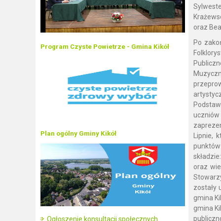
Sylwest
Krażewsc
oraz Be
Po zakoń
Program Czyste Powietrze - Gmina Kikół
Folklory
Publiczn
Muzyczne
przeprow
artystyc
Podstaw
uczniów 
zaprezen
Plan ogólny Gminy Kikół
Lipnie,
punktów
składzie
oraz wie
Stowarzy
zostały 
gmina Ki
gmina Ki
publicz
Ogłoszenie konsultacji społecznych