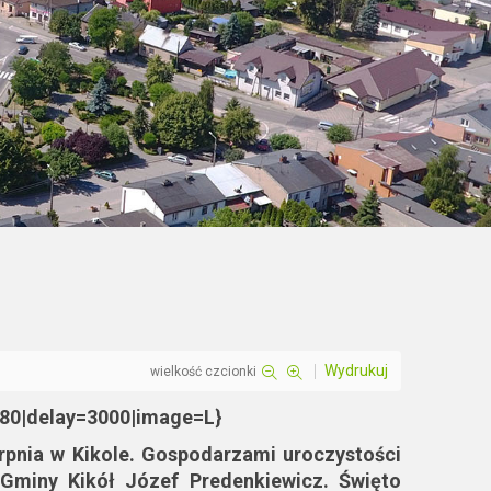
Wydrukuj
wielkość czcionki
480|delay=3000|image=L}
rpnia w Kikole. Gospodarzami uroczystości
 Gminy Kikół Józef Predenkiewicz. Święto