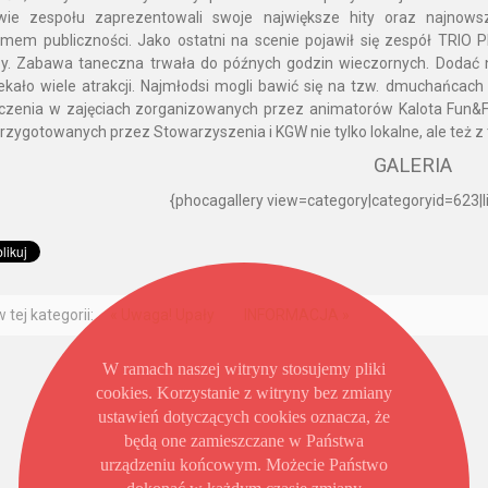
wie zespołu zaprezentowali swoje największe hity oraz najnows
mem publiczności. Jako ostatni na scenie pojawił się zespół TRIO P
zy. Zabawa taneczna trwała do późnych godzin wieczornych. Dodać 
ekało wiele atrakcji. Najmłodsi mogli bawić się na tzw. dmuchańcac
czenia w zajęciach zorganizowanych przez animatorów Kalota Fun&F
rzygotowanych przez Stowarzyszenia i KGW nie tylko lokalne, ale też z
GALERIA
{phocagallery view=category|categoryid=623|li
 tej kategorii:
« Uwaga! Upały
INFORMACJA »
W ramach naszej witryny stosujemy pliki
cookies. Korzystanie z witryny bez zmiany
ustawień dotyczących cookies oznacza, że
będą one zamieszczane w Państwa
urządzeniu końcowym. Możecie Państwo