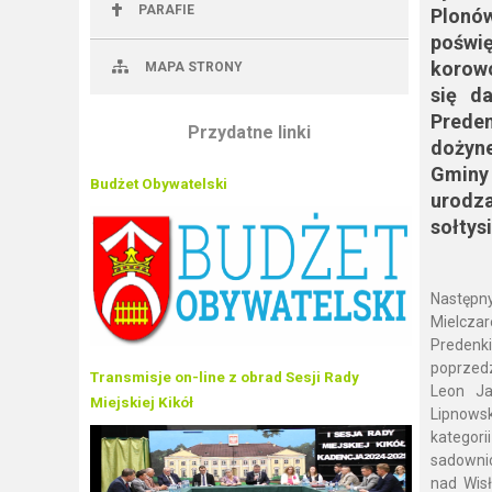
PARAFIE
Plonó
poświę
korowó
MAPA STRONY
się d
Preden
Przydatne linki
dożyn
Gminy
Budżet Obywatelski
urodz
sołtys
Następn
Mielczar
Predenk
poprzedz
Transmisje on-line z obrad Sesji Rady
Leon Ja
Miejskiej Kikół
Lipnowsk
kategor
sadownic
nad Wisł